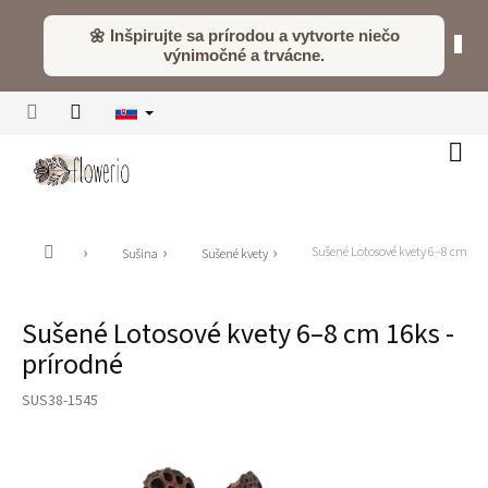
Prejsť
na
🌼 Inšpirujte sa prírodou a vytvorte niečo
obsah
výnimočné a trvácne.
Náku
koší
Domov
Sušené Lotosové kvety 6–8 cm 16ks
Sušina
Sušené kvety
Sušené Lotosové kvety 6–8 cm 16ks -
prírodné
SUS38-1545