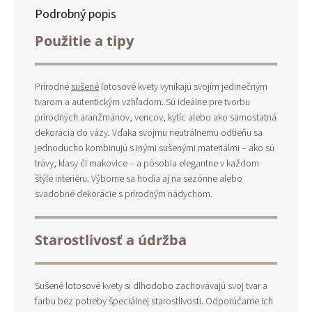
Podrobný popis
Použitie a tipy
Prírodné
sušené
lotosové kvety vynikajú svojím jedinečným
tvarom a autentickým vzhľadom. Sú ideálne pre tvorbu
prírodných aranžmánov, vencov, kytíc alebo ako samostatná
dekorácia do vázy. Vďaka svojmu neutrálnemu odtieňu sa
jednoducho kombinujú s inými sušenými materiálmi – ako sú
trávy, klasy či makovice – a pôsobia elegantne v každom
štýle interiéru. Výborne sa hodia aj na sezónne alebo
svadobné dekorácie s prírodným nádychom.
Starostlivosť a údržba
Sušené lotosové kvety si dlhodobo zachovávajú svoj tvar a
farbu bez potreby špeciálnej starostlivosti. Odporúčame ich