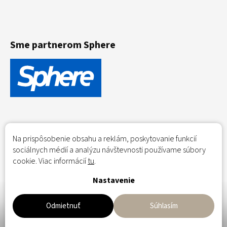
Sme partnerom Sphere
Na prispôsobenie obsahu a reklám, poskytovanie funkcií
sociálnych médií a analýzu návštevnosti používame súbory
cookie. Viac informácií
tu
.
Nastavenie
Flowerio.eu - Dried flowers - home delivery across the EU;
Trockenblumen - Lieferung nach Hause innerhalb der EU
Odmietnuť
Súhlasím
Copyright 2026
flowerio.sk
. Všetky práva vyhradené.
Upraviť