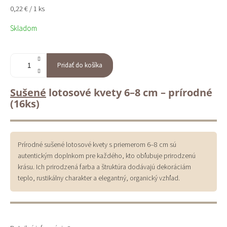
Jednotková
0,22 € / 1 ks
cena:
Skladom
Pridať do košíka
Sušené
lotosové kvety 6–8 cm – prírodné
(16ks)
Prírodné sušené lotosové kvety s priemerom 6–8 cm sú
autentickým doplnkom pre každého, kto obľubuje prirodzenú
krásu. Ich prirodzená farba a štruktúra dodávajú dekoráciám
teplo, rustikálny charakter a elegantný, organický vzhľad.