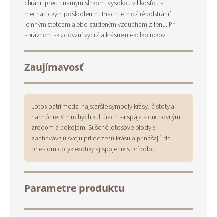
chrániť pred priamym slnkom, vysokou vlhkosťou a
mechanickým poškodením. Prach je možné odstrániť
jemným štetcom alebo studeným vzduchom z fénu. Pri
správnom skladovaní vydržia krásne niekoľko rokov.
Zaujímavosť
Lotos patrí medzi najstaršie symboly krásy, čistoty a
harmónie. V mnohých kultúrach sa spája s duchovným
zrodom a pokojom. Sušené lotosové plody si
zachovávajú svoju prirodzenú krásu a prinášajú do
priestoru dotyk exotiky aj spojenie s prírodou.
Parametre produktu