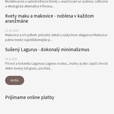
Modelovacie a samotvrdnúce hmoty v aranžovaní so sušinou: odborná
a ekologická alternatíva k florexu...
Kvety maku a makovice - noblesa v každom
aranžmáne
22.10.2025
Makovice a ich príbeh: prírodný detail s nádychom elegancie Makovice
patria medzi najobľúbenejšie p...
Sušený Lagurus - dokonalý minimalizmus
30.9.2025
Pôvod a botanika Lagurusu Lagurus ovatus, známy aj ako zajačí chvost
alebo bunny tail grass, pochád...
Archív
Prijímame online platby