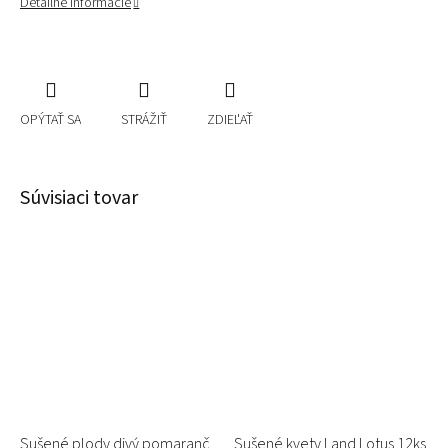
Detailné informácie
OPÝTAŤ SA
STRÁŽIŤ
ZDIEĽAŤ
Súvisiaci tovar
Sušené plody divý pomaranč
Sušené kvety Land Lotus 12ks