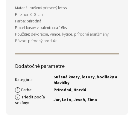
Materiál: sušený prírodný lotos
Priemer: 6–8 cm
Farba: prírodná
Počet kusov v balení: cca 16ks
Použitie: dekorácie, vence, kytice, prírodné aranžmány
Pôvod: prírodný produkt
Dodatočné parametre
Sušené kvety, lotosy, bodliaky a
Kategória
:
hlavičky
?
Farba
:
Prírodná
,
Hnedá
?
Triediť podľa
Jar
,
Leto
,
Jeseň
,
Zima
sezóny
: