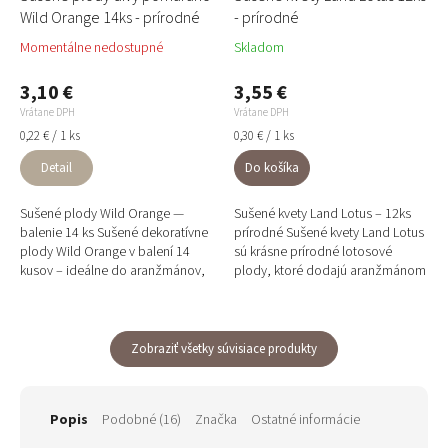
Wild Orange 14ks - prírodné
- prírodné
Momentálne nedostupné
Skladom
3,10 €
3,55 €
Vrátane DPH
Vrátane DPH
Jednotková
Jednotková
0,22 € / 1 ks
0,30 € / 1 ks
cena:
cena:
Detail
Do košíka
Sušené plody Wild Orange —
Sušené kvety Land Lotus – 12ks
balenie 14 ks Sušené dekoratívne
prírodné Sušené kvety Land Lotus
plody Wild Orange v balení 14
sú krásne prírodné lotosové
kusov – ideálne do aranžmánov,
plody, ktoré dodajú aranžmánom
vencov a na vianočné tvorenie.
autentický exotický vzhľad. Každá
Majú zaujímavý...
tobolka je...
Zobraziť všetky súvisiace produkty
Popis
Podobné (16)
Značka
Ostatné informácie