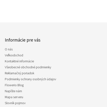
Z
á
p
Informácie pre vás
ä
t
O nás
i
e
Veľkoobchod
Kontaktné informácie
Všeobecné obchodné podmienky
Reklamačný poriadok
Podmienky ochrany osobných údajov
Flowerio Blog
Napíšte nám
Mapa serveru
Slovník pojmov