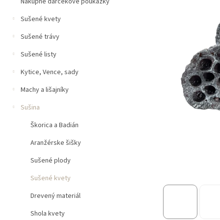
n
Nákupné darčekové poukážky
e
Sušené kvety
l
Sušené trávy
Sušené listy
Kytice, Vence, sady
Machy a lišajníky
Sušina
Škorica a Badián
Aranžérske šišky
Sušené plody
Sušené kvety
Drevený materiál
Shola kvety