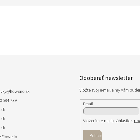
Odoberať newsletter
Vložte svoj e-mail a my Vám bude
avky
@
flowerio.sk
0 594 739
Email
.sk
.sk
Vložením e-mailu súhlasíte s
po
.sk
Prihlásiť
 Flowerio