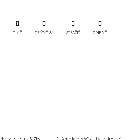
TLAČ
OPÝTAŤ SA
STRÁŽIŤ
ZDIEĽAŤ
ty Land Lotus 6-7ks -
Sušené kvety Wild Lily - prírodné