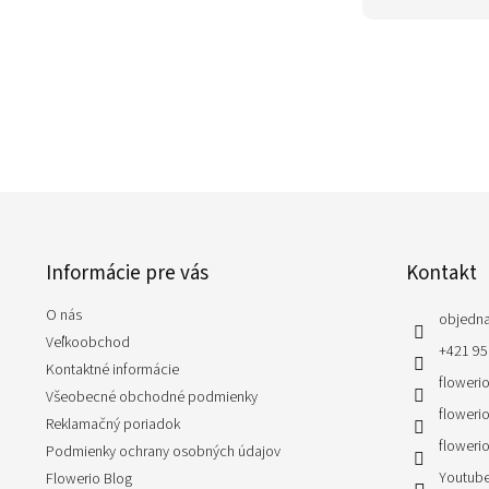
Z
á
p
Informácie pre vás
Kontakt
ä
t
O nás
i
objedn
e
Veľkoobchod
+421 95
Kontaktné informácie
flowerio
Všeobecné obchodné podmienky
flowerio
Reklamačný poriadok
flowerio
Podmienky ochrany osobných údajov
Youtube
Flowerio Blog