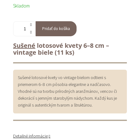
Skladom
Pridať do košíka
Sušené
lotosové kvety 6–8 cm –
vintage biele (11 ks)
Sušené lotosové kvety vo vintage bielom odtieni s
priemerom 6–8 cm pôsobia elegantne a nadčasovo.
Vhodné sú na tvorbu prírodných aranžmánov, vencov či
dekorácií s jemným starobylým nádychom. Každý kus je
originál s autentickým tvarom a štruktúrou.
Detailné informácie