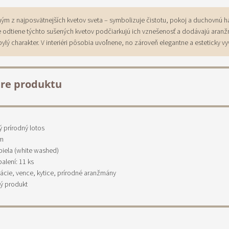
ným z najposvätnejších kvetov sveta – symbolizuje čistotu, pokoj a duchovnú 
le odtiene týchto sušených kvetov podčiarkujú ich vznešenosť a dodávajú ara
ylý charakter. V interiéri pôsobia uvoľnene, no zároveň elegantne a esteticky v
re produktu
ý prírodný lotos
cm
 biela (white washed)
alení: 11 ks
rácie, vence, kytice, prírodné aranžmány
ý produkt