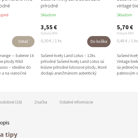
rodné
prírodné
vintage bi
upné
Skladom
Skladom
3,55 €
5,70 €
Vrátane DPH
Vrátane DPH
Jednotková
Jednotková
0,30 € / 1 ks
0,48 € / 1 ks
Detail
Do košíka
cena:
cena:
Orange — balenie 14
Sušené kvety Land Lotus – 12ks
Sušené kvety
ne plody Wild
prírodné Sušené kvety Land Lotus sú
Vintage bie
kusov – ideálne do
krásne prírodné lotosové plody, ktoré
sú jedinečn
 a na vianočné
dodajú aranžmánom autentický
patinovým v
avý...
exotický vzhľad. Každá tobolka je...
jesenných a
odobné (16)
Značka
Ostatné informácie
opis
a tipy