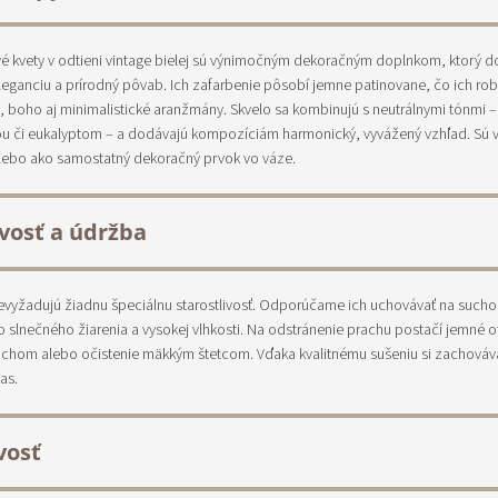
é kvety v odtieni vintage bielej sú výnimočným dekoračným doplnkom, ktorý do
leganciu a prírodný pôvab. Ich zafarbenie pôsobí jemne patinovane, čo ich rob
, boho aj minimalistické aranžmány. Skvelo sa kombinujú s neutrálnymi tónmi 
ou či eukalyptom – a dodávajú kompozíciám harmonický, vyvážený vzhľad. Sú
alebo ako samostatný dekoračný prvok vo váze.
ivosť a údržba
evyžadujú žiadnu špeciálnu starostlivosť. Odporúčame ich uchovávať na such
slnečného žiarenia a vysokej vlhkosti. Na odstránenie prachu postačí jemné o
hom alebo očistenie mäkkým štetcom. Vďaka kvalitnému sušeniu si zachovávaj
as.
vosť