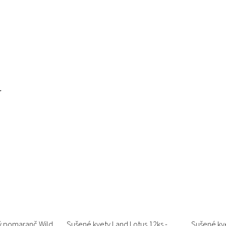
r
ý pomaranč Wild
Sušené kvety Land Lotus 12ks -
Sušené kve