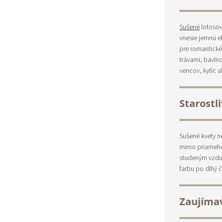
Sušené
lotosov
vnesie jemnú e
pre romantické
trávami, bavln
vencov, kytíc 
Starostl
Sušené kvety n
mimo priameho 
studeným vzduc
farbu po dlhý č
Zaujíma