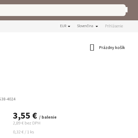
Prihlásenie
EUR
Slovenčina
Nákupný
Prázdny košík
košík
S38-4024
3,55 €
/ balenie
2,89 € bez DPH
Jednotková
0,32 € / 1 ks
cena: