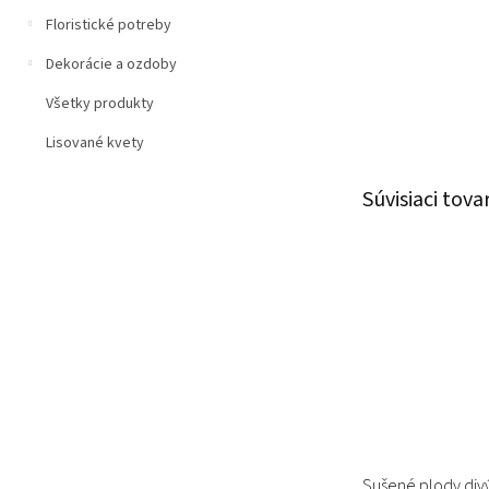
Floristické potreby
Dekorácie a ozdoby
Všetky produkty
Lisované kvety
Súvisiaci tova
Sušené plody div