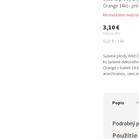
Orange 14ks - prí
Momentálne nedost
3,10 €
Vrátane DPH
Jednotková
0,22 € / 1 ks
cena:
Sušené plody Wild 
ks Sušené dekoratív
Orange v balení 14 
aranžmánov, vencov
tvorenie. Majú zaujím
Popis
P
Podrobný p
Použitie 