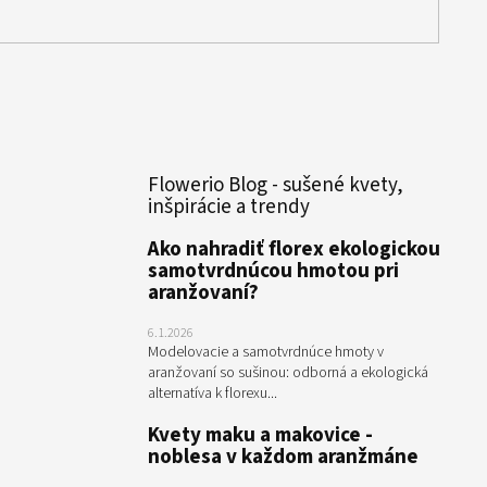
Flowerio Blog - sušené kvety,
inšpirácie a trendy
Ako nahradiť florex ekologickou
samotvrdnúcou hmotou pri
aranžovaní?
6.1.2026
Modelovacie a samotvrdnúce hmoty v
aranžovaní so sušinou: odborná a ekologická
alternatíva k florexu...
Kvety maku a makovice -
noblesa v každom aranžmáne