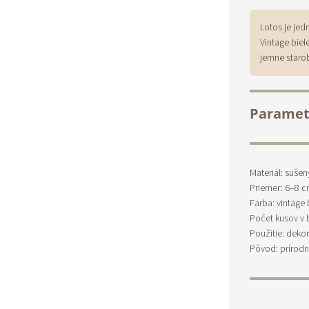
Lotos je jed
Vintage bie
jemne starob
Paramet
Materiál: sušen
Priemer: 6–8 
Farba: vintage
Počet kusov v b
Použitie: deko
Pôvod: prírodn