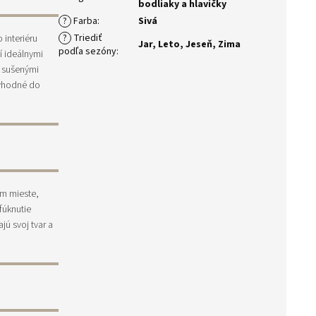
bodliaky a hlavičky
?
Farba
:
Sivá
?
Triediť
 interiéru
Jar
,
Leto
,
Jeseň
,
Zima
podľa sezóny
:
í ideálnymi
– sušenými
 vhodné do
om mieste,
fúknutie
ú svoj tvar a