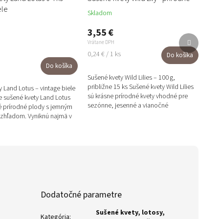
ele
Skladom
3,55 €
Ďalší
Vrátane DPH
produkt
Jednotková
0,24 € / 1 ks
Do košíka
cena:
Do košíka
Sušené kvety Wild Lilies – 100 g,
približne 15 ks Sušené kvety Wild Lilies
 Land Lotus – vintage biele
sú krásne prírodné kvety vhodné pre
le sušené kvety Land Lotus
sezónne, jesenné a vianočné
é prírodné plody s jemným
aranžmány. Balenie 100 g obsahuje...
zhľadom. Vyniknú najmä v
 vianočných...
Dodatočné parametre
Sušené kvety, lotosy,
Kategória
: