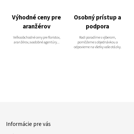
Výhodné ceny pre
Osobný prístup a
aranžérov
podpora
Veľkoobchodné ceny pre floristov,
Radi poradíme s výberom,
aranžérov, svadobné agentúry...
pomôžeme s objednávkou a
odpovieme na všetky vaše otázky.
Z
á
p
Informácie pre vás
ä
t