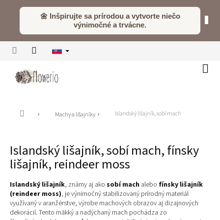
Prejsť
na
🌼 Inšpirujte sa prírodou a vytvorte niečo
obsah
výnimočné a trvácne.
Náku
koší
Domov
Islandský lišajník, sobí mach
Machy a lišajníky
Islandský lišajník, sobí mach, fínsky
lišajník, reindeer moss
Islandský lišajník
, známy aj ako
sobí mach
alebo
fínsky lišajník
(reindeer moss)
, je výnimočný stabilizovaný prírodný materiál
využívaný v aranžérstve, výrobe machových obrazov aj dizajnových
dekorácií. Tento mäkký a nadýchaný mach pochádza zo