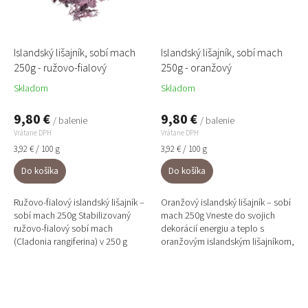
Islandský lišajník, sobí mach
Islandský lišajník, sobí mach
250g - ružovo-fialový
250g - oranžový
Skladom
Skladom
9,80 €
9,80 €
/ balenie
/ balenie
Vrátane DPH
Vrátane DPH
Jednotková
Jednotková
3,92 € / 100 g
3,92 € / 100 g
cena:
cena:
Do košíka
Do košíka
Ružovo-fialový islandský lišajník –
Oranžový islandský lišajník – sobí
sobí mach 250g Stabilizovaný
mach 250g Vneste do svojich
ružovo-fialový sobí mach
dekorácií energiu a teplo s
(Cladonia rangiferina) v 250 g
oranžovým islandským lišajníkom,
balení je ideálny na menšie
známeho ako sobí mach, v
projekty – doplnky do...
praktickom balení 250g....