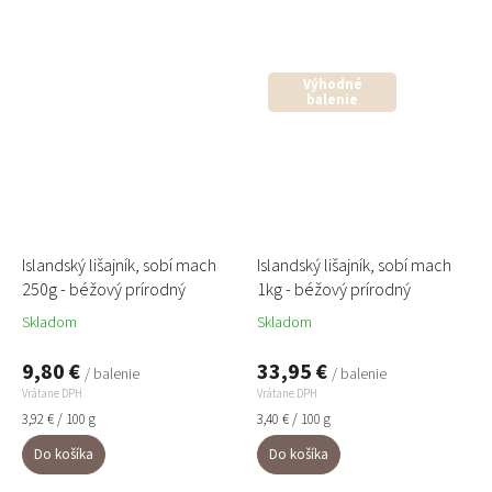
250g. Tento prírodný materiál je
dlhé roky zachováva svoju
trvácny, jemný a...
pružnosť aj sýtu...
Výhodné
balenie
Islandský lišajník, sobí mach
Islandský lišajník, sobí mach
250g - béžový prírodný
1kg - béžový prírodný
Skladom
Skladom
9,80 €
33,95 €
/ balenie
/ balenie
Vrátane DPH
Vrátane DPH
Jednotková
Jednotková
3,92 € / 100 g
3,40 € / 100 g
cena:
cena:
Do košíka
Do košíka