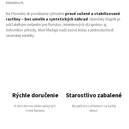
k
interiéroch.
y
v
Na Flowerio.sk ponúkame výhradne
pravé sušené a stabilizované
ý
rastliny – bez umelín a syntetických náhrad
. Islandský lišajník je
p
udržateľným riešením pre floristov, interiérových dizajnérov aj
i
milovníkov prírody, ktorí hľadajú nadčasovú krásu a jednoduchosť
s
severskej estetiky.
u
Rýchle doručenie
Starostlivo zabalené
K vám domov alebo výdajných
Bezpečne a s ohľadom na každý
miest Packeta
detail.