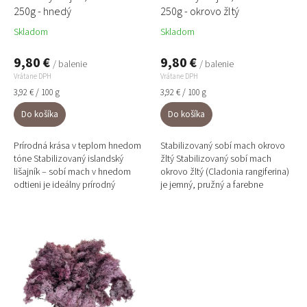
v
k
250g - hnedý
250g - okrovo žltý
t
Skladom
Skladom
o
v
9,80 €
9,80 €
/ balenie
/ balenie
Vrátane DPH
Vrátane DPH
Jednotková
Jednotková
3,92 € / 100 g
3,92 € / 100 g
cena:
cena:
Do košíka
Do košíka
Prírodná krása v teplom hnedom
Stabilizovaný sobí mach okrovo
tóne Stabilizovaný islandský
žltý Stabilizovaný sobí mach
lišajník – sobí mach v hnedom
okrovo žltý (Cladonia rangiferina)
odtieni je ideálny prírodný
je jemný, pružný a farebne
materiál na tvorbu elegantných
výrazný materiál, ideálny na
machových obrazov, vencov...
tvorbu menších i...