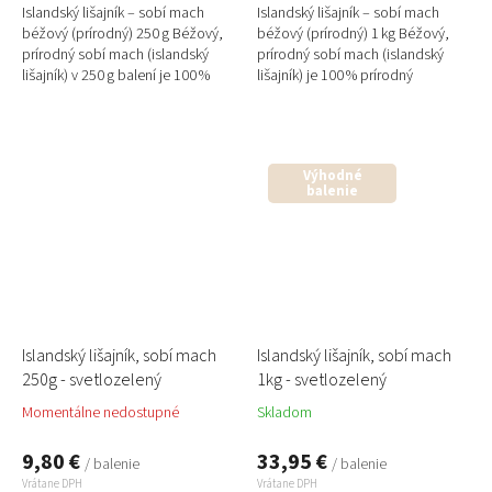
Islandský lišajník – sobí mach
Islandský lišajník – sobí mach
béžový (prírodný) 250 g Béžový,
béžový (prírodný) 1 kg Béžový,
prírodný sobí mach (islandský
prírodný sobí mach (islandský
lišajník) v 250 g balení je 100 %
lišajník) je 100 % prírodný
prírodný stabilizovaný materiál
stabilizovaný materiál vhodný na
ideálny na...
výrobu machových...
Výhodné
balenie
Islandský lišajník, sobí mach
Islandský lišajník, sobí mach
250g - svetlozelený
1kg - svetlozelený
Momentálne nedostupné
Skladom
9,80 €
33,95 €
/ balenie
/ balenie
Vrátane DPH
Vrátane DPH