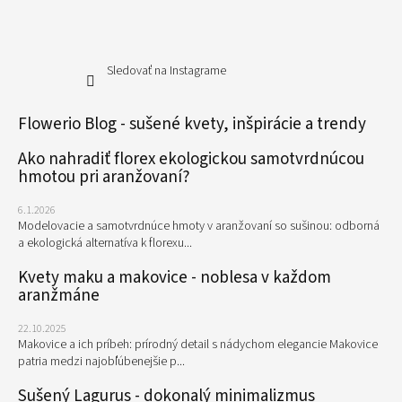
Sledovať na Instagrame
Flowerio Blog - sušené kvety, inšpirácie a trendy
Ako nahradiť florex ekologickou samotvrdnúcou
hmotou pri aranžovaní?
6.1.2026
Modelovacie a samotvrdnúce hmoty v aranžovaní so sušinou: odborná
a ekologická alternatíva k florexu...
Kvety maku a makovice - noblesa v každom
aranžmáne
22.10.2025
Makovice a ich príbeh: prírodný detail s nádychom elegancie Makovice
patria medzi najobľúbenejšie p...
Sušený Lagurus - dokonalý minimalizmus