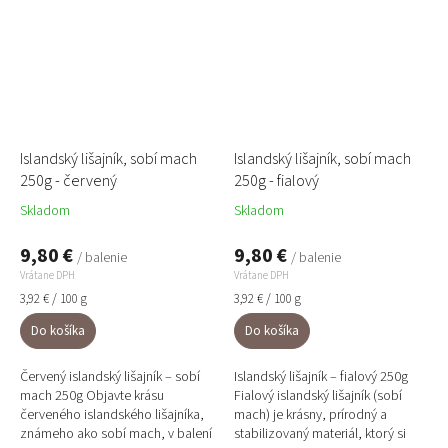
Islandský lišajník, sobí mach
Islandský lišajník, sobí mach
250g - červený
250g - fialový
Skladom
Skladom
9,80 €
9,80 €
/ balenie
/ balenie
Vrátane DPH
Vrátane DPH
Jednotková
Jednotková
3,92 € / 100 g
3,92 € / 100 g
cena:
cena:
Do košíka
Do košíka
Červený islandský lišajník – sobí
Islandský lišajník – fialový 250g
mach 250g Objavte krásu
Fialový islandský lišajník (sobí
červeného islandského lišajníka,
mach) je krásny, prírodný a
známeho ako sobí mach, v balení
stabilizovaný materiál, ktorý si