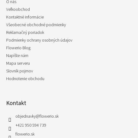
O nás
i
e
Veľkoobchod
Kontaktné informácie
Všeobecné obchodné podmienky
Reklamačný poriadok
Podmienky ochrany osobných údajov
Flowerio Blog
Napíšte nám
Mapa serveru
Slovník pojmov
Hodnotenie obchodu
Kontakt
objednavky
@
flowerio.sk
+421 950 594 739
flowerio.sk