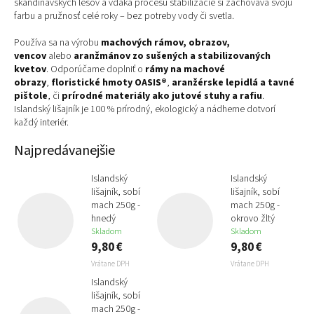
škandinávskych lesov a vďaka procesu stabilizácie si zachováva svoju
farbu a pružnosť celé roky – bez potreby vody či svetla.
Používa sa na výrobu
machových rámov, obrazov,
vencov
alebo
aranžmánov zo sušených a stabilizovaných
kvetov
. Odporúčame doplniť o
rámy na machové
obrazy
,
floristické hmoty OASIS®
,
aranžérske lepidlá a tavné
pištole
, či
prírodné materiály ako jutové stuhy a rafiu
.
Islandský lišajník je 100 % prírodný, ekologický a nádherne dotvorí
každý interiér.
Najpredávanejšie
Islandský
Islandský
lišajník, sobí
lišajník, sobí
mach 250g -
mach 250g -
hnedý
okrovo žltý
Skladom
Skladom
9,80 €
9,80 €
Vrátane DPH
Vrátane DPH
Islandský
lišajník, sobí
mach 250g -