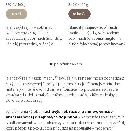
Jednotková
Jednotková
3,92 € / 100 g
3,40 € / 100 g
cena:
cena:
Detail
Do košíka
Islandský lišajník – sobí mach
Islandský lišajník – sobí mach
svetlozelený 250g Jemne
svetlozelený 1 kg Svetlozelený
svetlozelený sobí mach (islandský
sobí mach (Cladonia rangiferina –
lišajník) je prírodný, sušený a
dutohlávka sobia) je stabilizovaný
stabilizovaný dekoratívny materiál
prírodný materiál používaný na
ideálny na menšie...
výrobu...
10
položiek celkom
O
v
l
Islandský lišajník (sobí mach, fínsky lišajník, reindeer moss) pochádza z
á
čistých lesov severnej Európy a patrí medzi najobľúbenejšie prírodné
d
materiály v interiérovom dizajne a floristike. Po procese stabilizácie
a
zostáva dlhodobo mäkký, pružný a farebne stály, takže je ideálny na
c
dekorácie bez údržby.
i
e
Využíva sa na výrobu
machových obrazov, panelov, vencov,
p
aranžmánov aj dizajnových doplnkov
. V kombinácii so sušenými a
r
stabilizovanými kvetmi dokáže vytvoriť prirodzený a harmonický vzhľad,
v
ktorý pôsobí upokojujúco a pribúdza na popularite v moderných