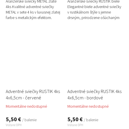
Aranžérske sviečky METAL zlaté
Aranžérske sviečky RUSTIK biele
4ks Kvalitné adventné sviečky
Elegantné biele adventné sviečky
METAL v sete 4 ks v luxusnej zlatej
v rustikálnom štýle s jemne
farbe s metalickým efektom.
drsným, prirodzene ošúchaným
Ideálne na adventné vence,
povrchom. Pôsobia čisto,
svietniky a sviatočné...
harmonicky a nadčasovo –...
Adventné sviečky RUSTIK 4ks
Adventné sviečky RUSTIK 4ks
4x6,5cm - červené
4x6,5cm - bordové
Momentálne nedostupné
Momentálne nedostupné
5,50 €
5,50 €
/ balenie
/ balenie
Vrátane DPH
Vrátane DPH