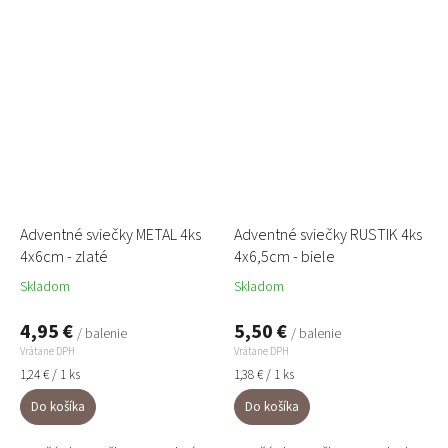
tradičné aranžmány....
Ideálne na adventné vence,
zimné...
Adventné sviečky METAL 4ks
Adventné sviečky RUSTIK 4ks
4x6cm - zlaté
4x6,5cm - biele
Skladom
Skladom
4,95 €
5,50 €
/ balenie
/ balenie
Vrátane DPH
Vrátane DPH
Jednotková
Jednotková
1,24 € / 1 ks
1,38 € / 1 ks
cena:
cena:
Do košíka
Do košíka