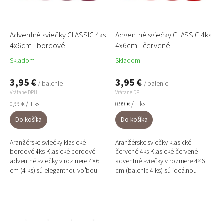
k
o
t
d
o
u
Adventné sviečky CLASSIC 4ks
Adventné sviečky CLASSIC 4ks
v
k
4x6cm - bordové
4x6cm - červené
t
Skladom
Skladom
o
v
3,95 €
3,95 €
/ balenie
/ balenie
Vrátane DPH
Vrátane DPH
Jednotková
Jednotková
0,99 € / 1 ks
0,99 € / 1 ks
cena:
cena:
Do košíka
Do košíka
Aranžérske sviečky klasické
Aranžérske sviečky klasické
bordové 4ks Klasické bordové
červené 4ks Klasické červené
adventné sviečky v rozmere 4×6
adventné sviečky v rozmere 4×6
cm (4 ks) sú elegantnou voľbou
cm (balenie 4 ks) sú ideálnou
pre tradičné, prírodné aj luxusné
voľbou pre tradičné, prírodné aj
vianočné aranžmány....
boho vianočné...