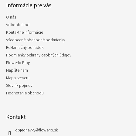
Informácie pre vás
ä
t
O nás
i
e
Veľkoobchod
Kontaktné informácie
Všeobecné obchodné podmienky
Reklamačný poriadok
Podmienky ochrany osobných údajov
Flowerio Blog
Napíšte nám
Mapa serveru
Slovník pojmov
Hodnotenie obchodu
Kontakt
objednavky
@
flowerio.sk