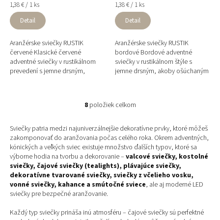
Jednotková
Jednotková
1,38 € / 1 ks
1,38 € / 1 ks
cena:
cena:
Detail
Detail
Aranžérske sviečky RUSTIK
Aranžérske sviečky RUSTIK
červené Klasické červené
bordové Bordové adventné
adventné sviečky v rustikálnom
sviečky v rustikálnom štýle s
prevedení s jemne drsným,
jemne drsným, akoby ošúchaným
ošúchaným povrchom. Prinášajú
povrchom. Vytvárajú nádherný
teplú, tradičnú vianočnú
prirodzený efekt a sú ideálne na...
atmosféru a...
8
položiek celkom
O
v
l
Sviečky patria medzi najuniverzálnejšie dekoratívne prvky, ktoré môžeš
á
zakomponovať do aranžovania počas celého roka. Okrem adventných,
d
kónických a veľkých sviec existuje množstvo ďalších typov, ktoré sa
a
výborne hodia na tvorbu a dekorovanie –
valcové sviečky, kostolné
c
sviečky, čajové sviečky (tealights), plávajúce sviečky,
i
dekoratívne tvarované sviečky, sviečky z včelieho vosku,
e
vonné sviečky, kahance a smútočné sviece
, ale aj moderné LED
p
sviečky pre bezpečné aranžovanie.
r
v
Každý typ sviečky prináša inú atmosféru – čajové sviečky sú perfektné