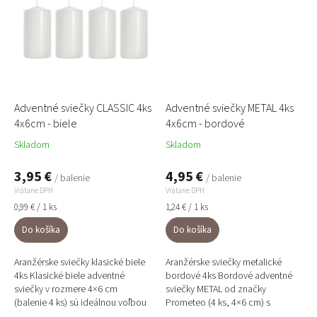
Adventné sviečky CLASSIC 4ks
Adventné sviečky METAL 4ks
4x6cm - biele
4x6cm - bordové
Skladom
Skladom
3,95 €
4,95 €
/ balenie
/ balenie
Vrátane DPH
Vrátane DPH
Jednotková
Jednotková
0,99 € / 1 ks
1,24 € / 1 ks
cena:
cena:
Do košíka
Do košíka
Aranžérske sviečky klasické biele
Aranžérske sviečky metalické
4ks Klasické biele adventné
bordové 4ks Bordové adventné
sviečky v rozmere 4×6 cm
sviečky METAL od značky
(balenie 4 ks) sú ideálnou voľbou
Prometeo (4 ks, 4×6 cm) s
pre prírodné, minimalistické aj
elegantným kovovým efektom.