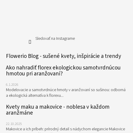
Sledovať na Instagrame
Flowerio Blog - sušené kvety, inšpirácie a trendy
Ako nahradiť florex ekologickou samotvrdnúcou
hmotou pri aranžovaní?
6.1.2026
Modelovacie a samotvrdnúce hmoty v aranžovaní so sušinou: odborná
a ekologická alternatíva k florexu...
Kvety maku a makovice - noblesa v každom
aranžmáne
22.10.2025
Makovice a ich príbeh: prírodný detail s nádychom elegancie Makovice