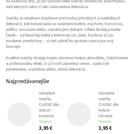
na sviatočný stôl, až po výrazné veľké sviečky vhodné do aranžmánov,
darčekových setov či ako samostatná dekorácia.
Sviečky sú ideálnym doplnkom pre tvorbu prírodných a rustikálnych
dekorácií, kde krásne ladia so sušenými kvetmi, machom, borovicou,
jedľou, ruscusom alebo zamatovými stuhami. Vďaka širokej ponuke
farieb – od klasickej bielej a krémovej cez zlatú, bordovú až po
moderné zemité tóny – si vieš vybrať tie správne sviece pre svoj
koncept.
Kvalitné sviečky dodajú tvojim výtvorom hrejivú atmosféru, čisté horenie
a profesionálny efekt, či už tvoríš adventný veniec, sviatočné
prestieranie, svadobnú alebo zimnú dekoráciu.
Najpredávanejšie
Adventné
Adventné
sviečky
sviečky
CLASSIC 4ks
CLASSIC 4ks
4x6cm -
4x6cm -
bordové
červené
Skladom
Skladom
3,95 €
3,95 €