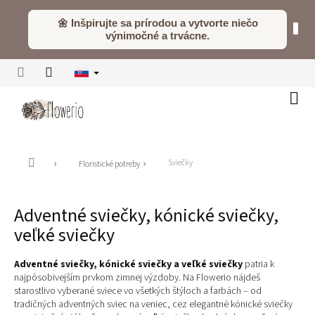
Prejsť
na
🌼 Inšpirujte sa prírodou a vytvorte niečo
obsah
výnimočné a trvácne.
Náku
koší
Domov
Sviečky
Floristické potreby
Adventné sviečky, kónické sviečky,
veľké sviečky
Adventné sviečky, kónické sviečky a veľké sviečky
patria k
najpôsobivejším prvkom zimnej výzdoby. Na Flowerio nájdeš
starostlivo vyberané sviece vo všetkých štýloch a farbách – od
tradičných adventných sviec na veniec, cez elegantné kónické sviečky