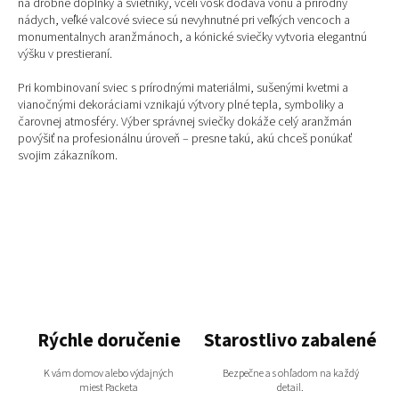
k
na drobné doplnky a svietniky, včelí vosk dodáva vôňu a prírodný
y
nádych, veľké valcové sviece sú nevyhnutné pri veľkých vencoch a
v
monumentalnych aranžmánoch, a kónické sviečky vytvoria elegantnú
ý
výšku v prestieraní.
p
i
Pri kombinovaní sviec s prírodnými materiálmi, sušenými kvetmi a
s
vianočnými dekoráciami vznikajú výtvory plné tepla, symboliky a
u
čarovnej atmosféry. Výber správnej sviečky dokáže celý aranžmán
povýšiť na profesionálnu úroveň – presne takú, akú chceš ponúkať
svojim zákazníkom.
Rýchle doručenie
Starostlivo zabalené
K vám domov alebo výdajných
Bezpečne a s ohľadom na každý
miest Packeta
detail.