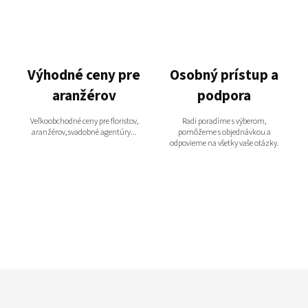
Výhodné ceny pre
Osobný prístup a
aranžérov
podpora
Veľkoobchodné ceny pre floristov,
Radi poradíme s výberom,
aranžérov, svadobné agentúry...
pomôžeme s objednávkou a
odpovieme na všetky vaše otázky.
Z
á
p