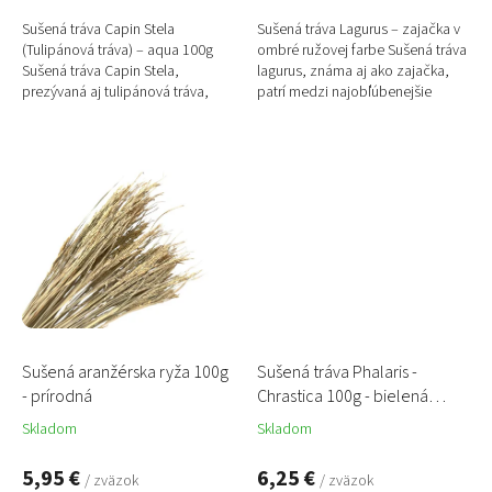
Sušená tráva Capin Stela
Sušená tráva Lagurus – zajačka v
(Tulipánová tráva) – aqua 100g
ombré ružovej farbe Sušená tráva
Sušená tráva Capin Stela,
lagurus, známa aj ako zajačka,
prezývaná aj tulipánová tráva,
patrí medzi najobľúbenejšie
očarí svojimi jemnými kalichmi
sušené trávy vo floristike. Jej
pripomínajúcimi nerozvinuté...
jemné nadýchané...
Sušená aranžérska ryža 100g
Sušená tráva Phalaris -
- prírodná
Chrastica 100g - bielená
oranžová
Skladom
Skladom
5,95 €
6,25 €
/ zväzok
/ zväzok