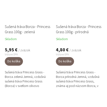
Sušená tráva Borza - Princess
Sušená tráva Borza - Princess
Grass 100g - zelená
Grass 100g - prírodná
Skladom
Skladom
5,95 €
4,80 €
/ zväzok
/ zväzok
Vrátane DPH
Vrátane DPH
Do košíka
Do košíka
Sušená tráva Princess Grass -
Sušená tráva Princess Grass -
Borza zelená Jemná, vzdušná
Borza prírodná Jemná, vzdušná
sušená tráva Princess Grass
sušená tráva Princess Grass,
(Borza) v svetlom olivovo
známa aj pod názvom Borza, v
zelenom odtieni. Tlmená zelená
prírodnom odtieni. Typická je
farba pôsobí...
dlhými tenkými...