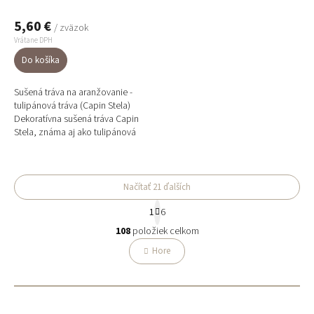
5,60 €
/ zväzok
Vrátane DPH
Do košíka
Sušená tráva na aranžovanie -
tulipánová tráva (Capin Stela)
Dekoratívna sušená tráva Capin
Stela, známa aj ako tulipánová
tráva, v prírodnej slamovo-
béžovej farbe. Jemná,...
Načítať 21 ďalších
S
1
6
t
O
r
108
položiek celkom
v
á
l
Hore
n
á
k
o
d
v
a
a
c
n