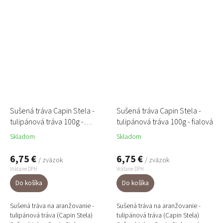
(denim) odtieni....
marhuľovom odtieni....
Sušená tráva Capin Stela -
Sušená tráva Capin Stela -
tulipánová tráva 100g -
tulipánová tráva 100g - fialová
červená
Skladom
Skladom
6,75 €
6,75 €
/ zväzok
/ zväzok
Vrátane DPH
Vrátane DPH
Do košíka
Do košíka
Sušená tráva na aranžovanie -
Sušená tráva na aranžovanie -
tulipánová tráva (Capin Stela)
tulipánová tráva (Capin Stela)