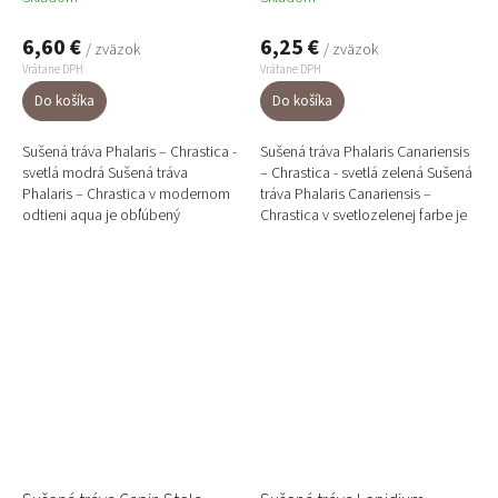
6,60 €
6,25 €
/ zväzok
/ zväzok
Vrátane DPH
Vrátane DPH
Do košíka
Do košíka
Sušená tráva Phalaris – Chrastica -
Sušená tráva Phalaris Canariensis
svetlá modrá Sušená tráva
– Chrastica - svetlá zelená Sušená
Phalaris – Chrastica v modernom
tráva Phalaris Canariensis –
odtieni aqua je obľúbený
Chrastica v svetlozelenej farbe je
floristický materiál vhodný do
ideálny dekoratívny materiál do
sušených kytíc, vencov a...
sušených...