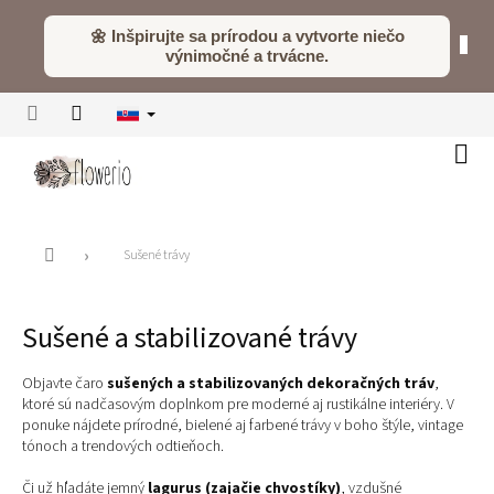
Prejsť
na
🌼 Inšpirujte sa prírodou a vytvorte niečo
obsah
výnimočné a trvácne.
Náku
koší
Domov
Sušené trávy
Sušené a stabilizované trávy
Objavte čaro
sušených a stabilizovaných dekoračných tráv
,
ktoré sú nadčasovým doplnkom pre moderné aj rustikálne interiéry. V
ponuke nájdete prírodné, bielené aj farbené trávy v boho štýle, vintage
tónoch a trendových odtieňoch.
Či už hľadáte jemný
lagurus (zajačie chvostíky)
, vzdušné