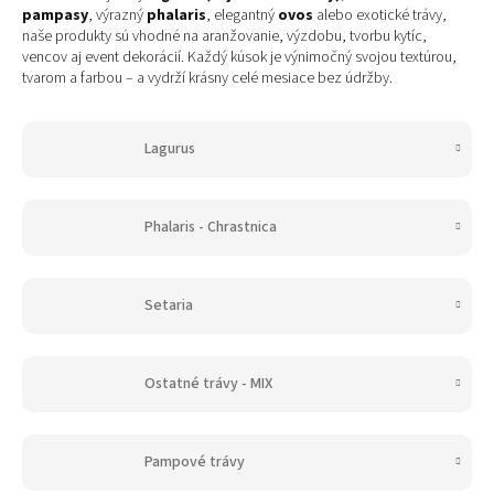
pampasy
, výrazný
phalaris
, elegantný
ovos
alebo exotické trávy,
naše produkty sú vhodné na aranžovanie, výzdobu, tvorbu kytíc,
vencov aj event dekorácií. Každý kúsok je výnimočný svojou textúrou,
tvarom a farbou – a vydrží krásny celé mesiace bez údržby.
Lagurus
Phalaris - Chrastnica
Setaria
Ostatné trávy - MIX
Pampové trávy