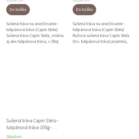
Vrátane DPH
Vrátane DPH
Do košíka
Do košíka
Sušená tráva na aranžovanie -
Sušená tráva na aranžovanie -
tulipánová tráva (Capin Stela)
tulipánová tráva (Capin Stela)
Sušená tráva Capin Stela, známa
Ružová sušená tráva Capin Stela
aj ako tulipánová tráva, v žltej
(tzv. tulipánová tráva) je jemná,
farbe je výrazným a pritom
vzdušná a výrazne dekoratívna
jemným prírodným...
sušina s typickou...
Sušená tráva Capin Stela -
tulipánová tráva 100g -
prírodná
Skladom