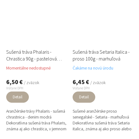
Sušená tráva Phalaris -
Sušená tráva Setaria Italica -
Chrastica 90g - pastelová
proso 100g - marhuľová
modrá, denim
Momentálne nedostupné
Čakáme na novú úrodu
6,50 €
6,45 €
/ zväzok
/ zväzok
Vrátane DPH
Vrátane DPH
Detail
Detail
Aranžérske trávy Phalaris - sušená
Sušené aranžérske proso
chrastnica - denim modrá
senegalské - Setaria - marhuľová
Dekoratívna sušená tráva Phalaris,
Dekoratívna sušená tráva Setaria
známa aj ako chrastica, v jemnom
italica, známa aj ako proso alebo
pastelovo modrom – jeansovom
„foxtail grass“, v jemnom