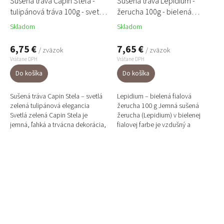
Sušená tráva Capin Stela -
Sušená tráva Lepidium -
tulipánová tráva 100g - svetlá
žerucha 100g - bielená
zelená
fialová
Skladom
Skladom
6,75 €
7,65 €
/ zväzok
/ zväzok
Vrátane DPH
Vrátane DPH
Do košíka
Do košíka
Sušená tráva Capin Stela – svetlá
Lepidium – bielená fialová
zelená tulipánová elegancia
žerucha 100 g Jemná sušená
Svetlá zelená Capin Stela je
žerucha (Lepidium) v bielenej
jemná, ľahká a trvácna dekorácia,
fialovej farbe je vzdušný a
ktorá vniesie sviežosť a pohyb do
textúrne bohatý doplnok do
každej kytice...
moderných aranžmánov, kytíc a...