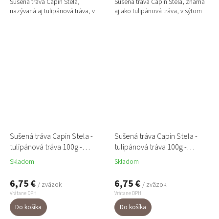
Sušená tráva Capin Stela,
Sušená tráva Capin Stela, známa
nazývaná aj tulipánová tráva, v
aj ako tulipánová tráva, v sýtom
intenzívnom červenom odtieni je
tmavofialovom odtieni pôsobí
výrazným dizajnovým...
elegantne, tajomne...
Sušená tráva Capin Stela -
Sušená tráva Capin Stela -
tulipánová tráva 100g -
tulipánová tráva 100g -
oranžová
tyrkysová
Skladom
Skladom
6,75 €
6,75 €
/ zväzok
/ zväzok
Vrátane DPH
Vrátane DPH
Do košíka
Do košíka