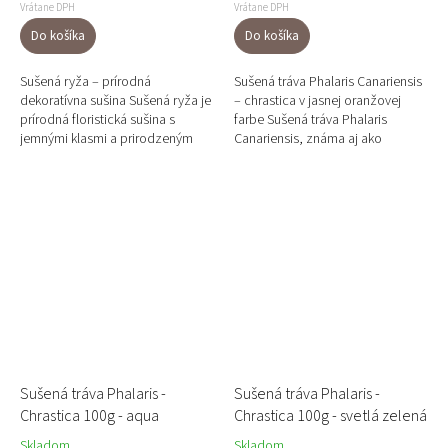
Vrátane DPH
Vrátane DPH
Do košíka
Do košíka
Sušená ryža – prírodná
Sušená tráva Phalaris Canariensis
dekoratívna sušina Sušená ryža je
– chrastica v jasnej oranžovej
prírodná floristická sušina s
farbe Sušená tráva Phalaris
jemnými klasmi a prirodzeným
Canariensis, známa aj ako
béžovo-zlatým odtieňom. Vďaka
chrastica, patrí medzi
svojej elegantnej štruktúre...
najobľúbenejšie sušené trávy vo...
Sušená tráva Phalaris -
Sušená tráva Phalaris -
Chrastica 100g - aqua
Chrastica 100g - svetlá zelená
Skladom
Skladom