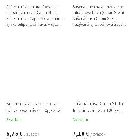
Sušená tráva na aranžovanie -
Sušená tráva na aranžovanie -
tulipánová tráva (Capin Stela)
tulipánová tráva (Capin Stela)
Sušená tráva Capin Stela, známa
Sušená tráva Capin Stela,
aj ako tulipánová tráva, v sýtom
nazývaná aj tulipánová tráva, v
oranžovom odtieni je výrazným a
jemnom tyrkysovom (aqua)
zároveň...
odtieni prináša do aranžovania...
Sušená tráva Capin Stela -
Sušená tráva Capin Stela -
tulipánová tráva 100g - žltá
tulipánová tráva 100g -
ružová
Skladom
Skladom
6,75 €
7,10 €
/ zväzok
/ zväzok