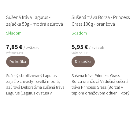
Sušená tráva Lagurus -
Sušená tráva Borza - Princess
zajačka 50g - modrá azúrová
Grass 100g - oranžová
Skladom
Skladom
7,85 €
5,95 €
/ zväzok
/ zväzok
Vrátane DPH
Vrátane DPH
Do košíka
Do košíka
Sušený stabilizovaný Lagurus -
Sušená tráva Princess Grass -
zajačie chvosty - svetlá modrá,
Borza oranžová Vzdušná sušená
azúrová Dekoratívna sušená tráva
tráva Princess Grass (Borza) v
Lagurus (Lagurus ovatus) v
teplom oranžovom odtieni, ktorý
jemnom svetlomodrom až
do aranžmánov vnáša energiu,
azúrovom odtieni pôsobí...
svetlo a...