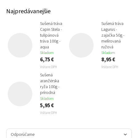
Najpredávanejšie
Sušená tráva
Sušená tráva
Capin Stela -
Lagurus -
tulipánová
zajačka 50g -
tráva 100g -
melírovaná
aqua
ružová
Skladom
Skladom
6,75 €
8,95 €
Vrátane DPH
Vrátane DPH
Sušená
aranžérska
ryža 100g -
prírodná
Skladom
5,95 €
Vrátane DPH
R
a
Odporúčame