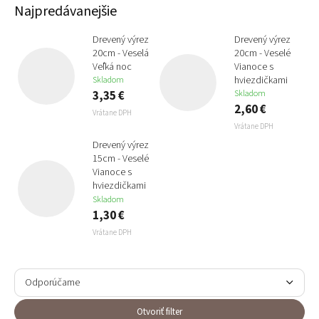
Najpredávanejšie
Drevený výrez
Drevený výrez
20cm - Veselá
20cm - Veselé
Veľká noc
Vianoce s
hviezdičkami
Skladom
3,35 €
Skladom
2,60 €
Vrátane DPH
Vrátane DPH
Drevený výrez
15cm - Veselé
Vianoce s
hviezdičkami
Skladom
1,30 €
Vrátane DPH
R
a
Odporúčame
d
e
Najlacnejšie
Otvoriť filter