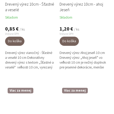
Drevený výrez 10cm - Šťastné
Drevený výrez 10cm - ahoj
a veselé
Jeseň
Skladom
Skladom
0,85 €
1,20 €
/ ks
/ ks
Vrátane DPH
Vrátane DPH
Do košíka
Do košíka
Drevený výrez vianočný - Šťastné
Drevený výrez Ahoj jeseň 10 cm
a veselé 10 cm Dekoratívny
Drevený výrez „Ahoj jeseň“ vo
drevený výrez s textom „Šťastné a
veľkosti 10 cm je nežný doplnok
veselé“ veľkosti 10 cm, vyrezaný
pre jesenné dekorácie, menšie
z ľahkej topoľovej preglejky.
vence alebo stolové aranžmány.
Pôsobí...
Jemný nápis prinesie...
Viac za menej
Viac za menej