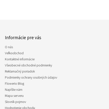
Z
á
p
Informácie pre vás
ä
t
O nás
i
e
Veľkoobchod
Kontaktné informácie
Všeobecné obchodné podmienky
Reklamačný poriadok
Podmienky ochrany osobných údajov
Flowerio Blog
Napíšte nám
Mapa serveru
Slovník pojmov
Hodnotenie obchodu