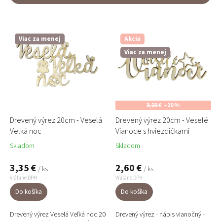
n
Najdrahšie
i
V
e
ý
Najpredávanejšie
p
p
Viac za menej
Akcia
r
i
Abecedne
Viac za menej
o
s
d
p
u
r
k
o
t
d
3,25 €
–20 %
o
u
Drevený výrez 20cm - Veselá
Drevený výrez 20cm - Veselé
v
k
Veľká noc
Vianoce s hviezdičkami
t
Skladom
Skladom
o
v
3,35 €
2,60 €
/ ks
/ ks
Vrátane DPH
Vrátane DPH
Do košíka
Do košíka
Drevený výrez Veselá Veľká noc 20
Drevený výrez - nápis vianočný -