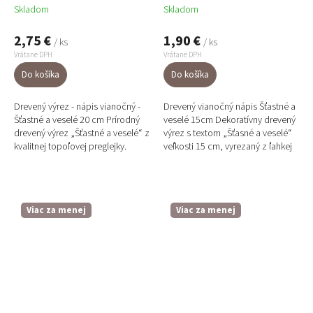
Skladom
Skladom
2,75 €
1,90 €
/ ks
/ ks
Vrátane DPH
Vrátane DPH
Do košíka
Do košíka
Drevený výrez - nápis vianočný -
Drevený vianočný nápis Šťastné a
Šťastné a veselé 20 cm Prírodný
veselé 15cm Dekoratívny drevený
drevený výrez „Šťastné a veselé“ z
výrez s textom „Šťasné a veselé“
kvalitnej topoľovej preglejky.
veľkosti 15 cm, vyrezaný z ľahkej
Ručne vyrábaný v našej dielni,
topoľovej preglejky. Pôsobí...
ideálny na...
Viac za menej
Viac za menej