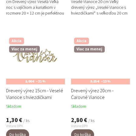
cm Drevený výrez Veselá Veľká
Veselé Vianoce 20 cm Veľký
noc s vajíčkom a kuriatkom v
drevený výrez „Veselé Vianoce s
rozmere 20 × 12 cm je perfektnou
hviezdičkami“ s veľkosťou 20 cm
dekoráciou na veľkonočné vence,
je výrazná a efektná dekorácia
jarné aranžmány...
vyrobená z...
Akcia
Akcia
Viac za menej
Viac za menej
1,90 €
–31 %
3,25 €
–13 %
Drevený výrez 15cm - Veselé
Drevený výrez 20cm -
Vianoce s hviezdičkami
Čarovné Vianoce
Skladom
Skladom
1,30 €
2,80 €
/ ks
/ ks
Vrátane DPH
Vrátane DPH
Do košíka
Do košíka