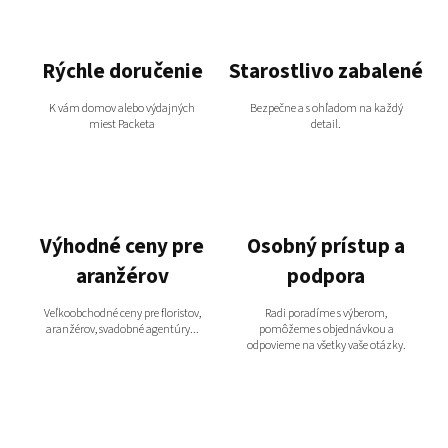
Rýchle doručenie
Starostlivo zabalené
K vám domov alebo výdajných
Bezpečne a s ohľadom na každý
miest Packeta
detail.
Výhodné ceny pre
Osobný prístup a
aranžérov
podpora
Veľkoobchodné ceny pre floristov,
Radi poradíme s výberom,
aranžérov, svadobné agentúry...
pomôžeme s objednávkou a
odpovieme na všetky vaše otázky.