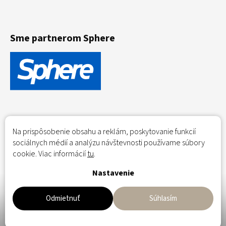
Sme partnerom Sphere
Na prispôsobenie obsahu a reklám, poskytovanie funkcií
sociálnych médií a analýzu návštevnosti používame súbory
cookie. Viac informácií
tu
.
Nastavenie
Flowerio.eu - Dried flowers - home delivery across the EU;
Trockenblumen - Lieferung nach Hause innerhalb der EU
Odmietnuť
Súhlasím
Copyright 2026
flowerio.sk
. Všetky práva vyhradené.
Upraviť