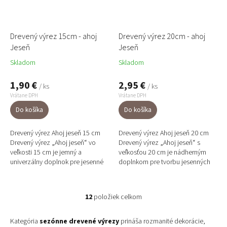
Drevený výrez 15cm - ahoj
Drevený výrez 20cm - ahoj
Jeseň
Jeseň
Skladom
Skladom
1,90 €
2,95 €
/ ks
/ ks
Vrátane DPH
Vrátane DPH
Do košíka
Do košíka
Drevený výrez Ahoj jeseň 15 cm
Drevený výrez Ahoj jeseň 20 cm
Drevený výrez „Ahoj jeseň“ vo
Drevený výrez „Ahoj jeseň“ s
veľkosti 15 cm je jemný a
veľkosťou 20 cm je nádherným
univerzálny doplnok pre jesenné
doplnkom pre tvorbu jesenných
vence, dekorácie na dvere či
vencov a aranžmánov. Jemný
aranžmány. Jeho prírodný...
laserový rez zvýrazňuje...
12
položiek celkom
O
v
l
Kategória
sezónne drevené výrezy
prináša rozmanité dekorácie,