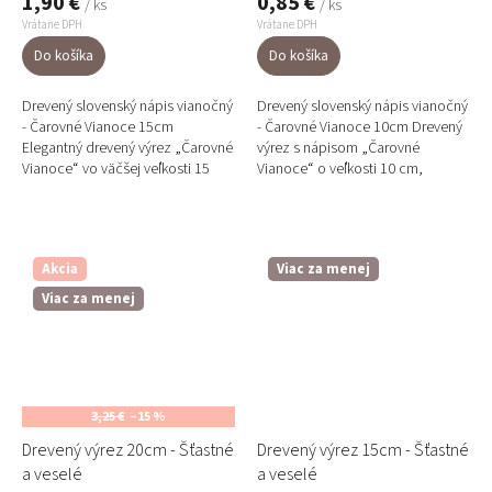
1,90 €
0,85 €
/ ks
/ ks
Vrátane DPH
Vrátane DPH
Do košíka
Do košíka
Drevený slovenský nápis vianočný
Drevený slovenský nápis vianočný
- Čarovné Vianoce 15cm
- Čarovné Vianoce 10cm Drevený
Elegantný drevený výrez „Čarovné
výrez s nápisom „Čarovné
Vianoce“ vo väčšej veľkosti 15
Vianoce“ o veľkosti 10 cm,
cm, vyrobený z kvalitnej topoľovej
vyrobený z ľahkej topoľovej
preglejky v našej...
preglejky v našej dielni....
Akcia
Viac za menej
Viac za menej
3,25 €
–15 %
Drevený výrez 20cm - Šťastné
Drevený výrez 15cm - Šťastné
a veselé
a veselé