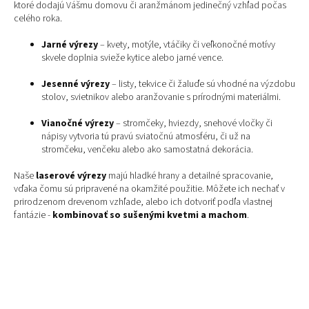
á
ktoré dodajú Vášmu domovu či aranžmánom jedinečný vzhľad počas
d
celého roka.
a
c
Jarné výrezy
– kvety, motýle, vtáčiky či veľkonočné motívy
i
skvele doplnia svieže kytice alebo jarné vence.
e
p
Jesenné výrezy
– listy, tekvice či žaluďe sú vhodné na výzdobu
r
stolov, svietnikov alebo aranžovanie s prírodnými materiálmi.
v
k
Vianočné výrezy
– stromčeky, hviezdy, snehové vločky či
y
nápisy vytvoria tú pravú sviatočnú atmosféru, či už na
v
stromčeku, venčeku alebo ako samostatná dekorácia.
ý
p
Naše
laserové výrezy
majú hladké hrany a detailné spracovanie,
i
vďaka čomu sú pripravené na okamžité použitie. Môžete ich nechať v
s
prirodzenom drevenom vzhľade, alebo ich dotvoriť podľa vlastnej
u
fantázie -
kombinovať so sušenými kvetmi a machom
.