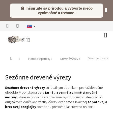
Prejsť
na
🌼 Inšpirujte sa prírodou a vytvorte niečo
obsah
výnimočné a trvácne.
Náku
koší
Domov
Sezónne drevené výr
Floristické potreby
Drevené výrezy
Sezónne drevené výrezy
Sezónne drevené výrezy
sú ideálnym doplnkom pre každé ročné
obdobie. V ponuke nájdete
jarné, jesenné a zimné vianočné
motívy
, ktoré sa hodia na aranžovanie, výrobu vencov, dekorácií či
originálnych darčekov. Všetky výrezy vyrábame z kvalitnej
topoľovej a
brezovej preglejky
pomocou presného laserového rezania.