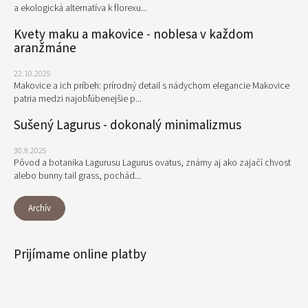
a ekologická alternatíva k florexu...
Kvety maku a makovice - noblesa v každom
aranžmáne
22.10.2025
Makovice a ich príbeh: prírodný detail s nádychom elegancie Makovice
patria medzi najobľúbenejšie p...
Sušený Lagurus - dokonalý minimalizmus
30.9.2025
Pôvod a botanika Lagurusu Lagurus ovatus, známy aj ako zajačí chvost
alebo bunny tail grass, pochád...
Archív
Prijímame online platby