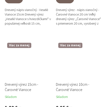
Drevený nápis vianočný - Veselé
Drevený výrez - nápis vianočný -
Vianoce 15cm Drevený výrez
Čarovné Vianoce 20 cm Veľký
„Veselé Vianoce s hviezdičkami“ v
drevený výrez „Čarovné Vianoce“
populárnej veľkosti 15 cm,
s priemerom 20 cm, vyrobený z
vyrobený z kvalitnej topoľovej
kvalitnej topoľovej preglejky v
preglejky v našej...
našej dielni. Je to...
Viac za menej
Viac za menej
Drevený výrez 15cm -
Drevený výrez 10cm -
Čarovné Vianoce
Čarovné Vianoce
Skladom
Skladom