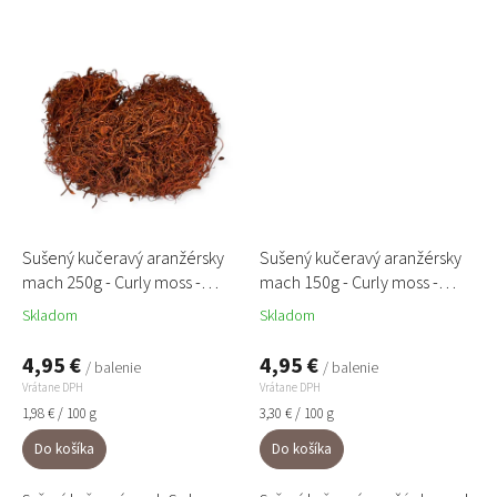
dekorácie, floráriá aj...
obrazov, aranžmánov a...
Sušený kučeravý aranžérsky
Sušený kučeravý aranžérsky
mach 250g - Curly moss -
mach 150g - Curly moss -
tehlový oranžový
svetlý zelený
Skladom
Skladom
4,95 €
4,95 €
/ balenie
/ balenie
Vrátane DPH
Vrátane DPH
Jednotková
Jednotková
1,98 € / 100 g
3,30 € / 100 g
cena:
cena:
Do košíka
Do košíka