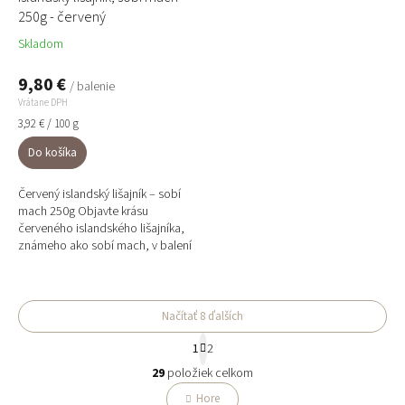
250g - červený
Skladom
9,80 €
/ balenie
Vrátane DPH
Jednotková
3,92 € / 100 g
cena:
Do košíka
Červený islandský lišajník – sobí
mach 250g Objavte krásu
červeného islandského lišajníka,
známeho ako sobí mach, v balení
250g. Tento prírodný materiál je
trvácny, jemný a...
Načítať 8 ďalších
S
1
2
t
O
r
29
položiek celkom
v
á
l
Hore
n