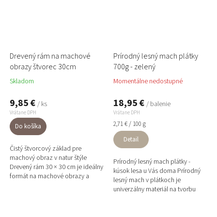
Drevený rám na machové
Prírodný lesný mach plátky
obrazy štvorec 30cm
700g - zelený
Skladom
Momentálne nedostupné
9,85 €
18,95 €
/ ks
/ balenie
Vrátane DPH
Vrátane DPH
Jednotková
2,71 € / 100 g
Do košíka
cena:
Detail
Čistý štvorcový základ pre
machový obraz v natur štýle
Prírodný lesný mach plátky -
Drevený rám 30 × 30 cm je ideálny
kúsok lesa u Vás doma Prírodný
formát na machové obrazy a
lesný mach v plátkoch je
prírodné steny z machov a
univerzálny materiál na tvorbu
lišajníkov. Pevná konštrukcia a...
prírodných aranžmánov, vencov
či machových obrazov....