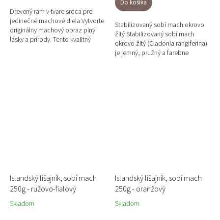
Do košíka
Drevený rám v tvare srdca pre
jedinečné machové diela Vytvorte
Stabilizovaný sobí mach okrovo
originálny machový obraz plný
žltý Stabilizovaný sobí mach
lásky a prírody. Tento kvalitný
okrovo žltý (Cladonia rangiferina)
drevený rám z Paulownie v tvare
je jemný, pružný a farebne
srdca je ideálnym...
výrazný materiál, ideálny na
tvorbu menších i...
Islandský lišajník, sobí mach
Islandský lišajník, sobí mach
250g - ružovo-fialový
250g - oranžový
Skladom
Skladom