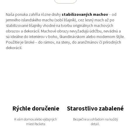
á
k
o
d
v
a
Naša ponuka zahŕňa rôzne druhy
stabilizovaných machov
– od
a
c
jemného islandského machu (sobí lišajník), cez lesný mach až po
n
i
stabilizované lišajníky vhodné na tvorbu originálnych machových
i
e
obrazov a dekorácií. Machové obrazy nevyžadujú údržbu, nevädnú a
e
p
sú ideálne do interiérov v boho, škandinávskom alebo modernom štýle.
r
Použitie je široké – do rámov, na steny, do aranžmánov či prírodných
v
dekorácií.
k
y
v
ý
p
i
s
u
Rýchle doručenie
Starostlivo zabalené
K vám domov alebo výdajných
Bezpečne a s ohľadom na každý
miest Packeta
detail.