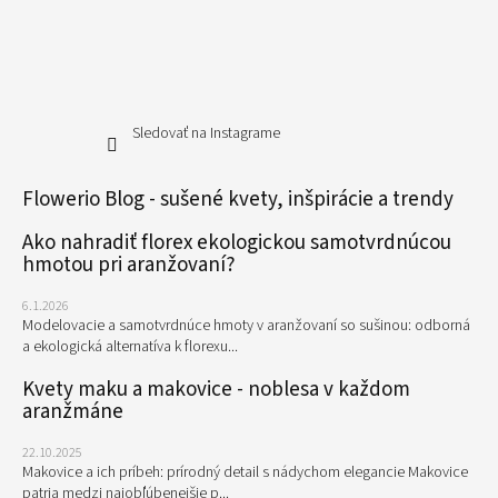
Sledovať na Instagrame
Flowerio Blog - sušené kvety, inšpirácie a trendy
Ako nahradiť florex ekologickou samotvrdnúcou
hmotou pri aranžovaní?
6.1.2026
Modelovacie a samotvrdnúce hmoty v aranžovaní so sušinou: odborná
a ekologická alternatíva k florexu...
Kvety maku a makovice - noblesa v každom
aranžmáne
22.10.2025
Makovice a ich príbeh: prírodný detail s nádychom elegancie Makovice
patria medzi najobľúbenejšie p...