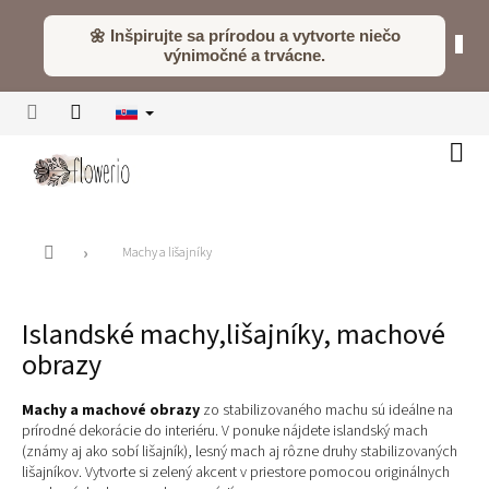
Prejsť
na
🌼 Inšpirujte sa prírodou a vytvorte niečo
obsah
výnimočné a trvácne.
Náku
koší
Domov
Machy a lišajníky
Islandské machy,lišajníky, machové
obrazy
Machy a machové obrazy
zo stabilizovaného machu sú ideálne na
prírodné dekorácie do interiéru. V ponuke nájdete islandský mach
(známy aj ako sobí lišajník), lesný mach aj rôzne druhy stabilizovaných
lišajníkov. Vytvorte si zelený akcent v priestore pomocou originálnych