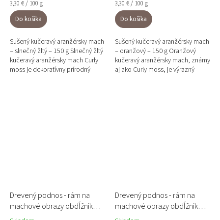
Jednotková
Jednotková
3,30 € / 100 g
3,30 € / 100 g
cena:
cena:
Do košíka
Do košíka
Sušený kučeravý aranžérsky mach
Sušený kučeravý aranžérsky mach
– slnečný žltý – 150 g Slnečný žltý
– oranžový – 150 g Oranžový
kučeravý aranžérsky mach Curly
kučeravý aranžérsky mach, známy
moss je dekoratívny prírodný
aj ako Curly moss, je výrazný
materiál, ktorý dodá
dekoratívny materiál určený pre
aranžmánom svetlo,...
floristiku a...
Drevený podnos - rám na
Drevený podnos - rám na
machové obrazy obdĺžnik
machové obrazy obdĺžnik
50x17cm
34x20cm