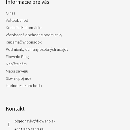
Informácie pre vás
ä
t
O nás
i
e
Veľkoobchod
Kontaktné informácie
Všeobecné obchodné podmienky
Reklamačný poriadok
Podmienky ochrany osobných údajov
Flowerio Blog
Napíšte nám
Mapa serveru
Slovník pojmov
Hodnotenie obchodu
Kontakt
objednavky
@
flowerio.sk
+421 950 594 739