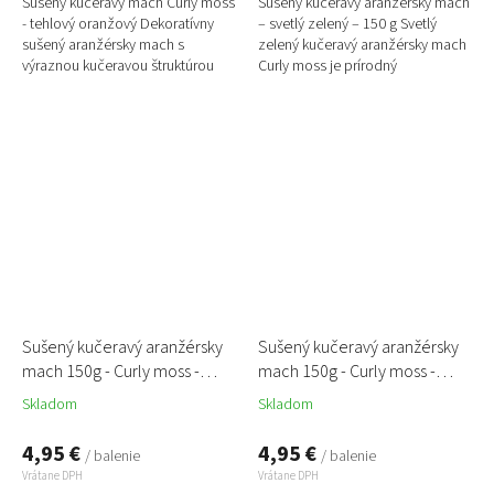
Sušený kučeravý mach Curly moss
Sušený kučeravý aranžérsky mach
- tehlový oranžový Dekoratívny
– svetlý zelený – 150 g Svetlý
sušený aranžérsky mach s
zelený kučeravý aranžérsky mach
výraznou kučeravou štruktúrou
Curly moss je prírodný
ideálny na tvorbu machových
dekoratívny materiál, ktorý vniesie
dekorácií, obrazov,...
do aranžmánov...
Sušený kučeravý aranžérsky
Sušený kučeravý aranžérsky
mach 150g - Curly moss -
mach 150g - Curly moss -
slnečný žltý
oranžový
Skladom
Skladom
4,95 €
4,95 €
/ balenie
/ balenie
Vrátane DPH
Vrátane DPH