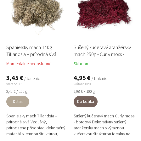
r
i
Abecedne
o
s
d
p
u
r
k
o
t
d
o
u
Španielsky mach 140g
Sušený kučeravý aranžérsky
v
k
Tillandsia – prírodná sivá
mach 250g - Curly moss -
t
bordový
Momentálne nedostupné
Skladom
o
v
3,45 €
4,95 €
/ balenie
/ balenie
Vrátane DPH
Vrátane DPH
Jednotková
Jednotková
2,46 € / 100 g
1,98 € / 100 g
cena:
cena:
Detail
Do košíka
Španielsky mach Tillandsia –
Sušený kučeravý mach Curly moss
prírodná sivá Vzdušný,
- bordový Dekoratívny sušený
prirodzene pôsobiaci dekoračný
aranžérsky mach s výraznou
materiál s jemnou štruktúrou,
kučeravou štruktúrou ideálny na
ideálny na aranžovanie, machové
tvorbu machových dekorácií,