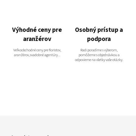
Výhodné ceny pre
Osobný prístup a
aranžérov
podpora
Veľkoobchodné ceny pre floristov,
Radi poradíme s výberom,
aranžérov, svadobné agentúry...
pomôžeme s objednávkou a
odpovieme na všetky vaše otázky.
Z
á
p