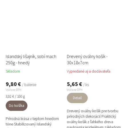
Islandský lišajník, sobí mach
Drevený oválny košík -
250g - hnedý
30x18x7cm
Skladom
Vypredané aj u dodávateľa
9,80 €
5,65 €
/ balenie
/ ks
Vrátane DPH
Vrátane DPH
Jednotková
3,92 € / 100 g
Detail
cena:
Do košíka
Drevený oválny košík pre tvorbu
prírodných dekorácií Praktický
Prírodná krása v teplom hnedom
oválny košík z ľahkého dreva
tóne Stabilizovaný islandský
paulownia je ideálnym základom