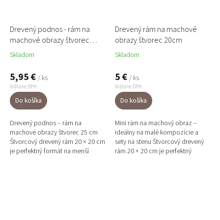
Drevený podnos - rám na
Drevený rám na machové
machové obrazy štvorec
obrazy štvorec 20cm
25cm
Skladom
Skladom
5,95 €
5 €
/ ks
/ ks
Vrátane DPH
Vrátane DPH
Do košíka
Do košíka
Drevený podnos – rám na
Mini rám na machový obraz –
machové obrazy štvorec 25 cm
ideálny na malé kompozície a
Štvorcový drevený rám 20 × 20 cm
sety na stenu Štvorcový drevený
je perfektný formát na menší
rám 20 × 20 cm je perfektný
machový obraz alebo ako dielik
formát na menší machový obraz
do „galérie“ z viacerých...
alebo ako dielik do...