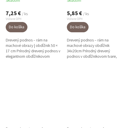
Skladom
Skladom
7,25 €
5,85 €
/ ks
/ ks
Vrátane DPH
Vrátane DPH
Do košíka
Do košíka
Drevený podnos – rám na
Drevený podnos – rám na
machové obrazy | obdĺžnik 50 ×
machové obrazy obdĺžnik
17 cm Prírodný drevený podnos v
34x20cm Prírodný drevený
elegantnom obdĺžnikovom
podnos v obdĺžnikovom tvare,
formáte 50 × 17 cm, ideálny ako
vhodný ako rám alebo základ pre
rám alebo nosný základ pre...
machové obrazy, aranžmány z
machu a...