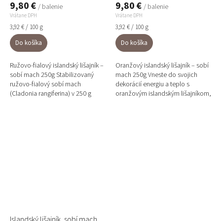
9,80 €
9,80 €
/ balenie
/ balenie
Vrátane DPH
Vrátane DPH
Jednotková
Jednotková
3,92 € / 100 g
3,92 € / 100 g
cena:
cena:
Do košíka
Do košíka
Ružovo-fialový islandský lišajník –
Oranžový islandský lišajník – sobí
sobí mach 250g Stabilizovaný
mach 250g Vneste do svojich
ružovo-fialový sobí mach
dekorácií energiu a teplo s
(Cladonia rangiferina) v 250 g
oranžovým islandským lišajníkom,
balení je ideálny na menšie
známeho ako sobí mach, v
projekty – doplnky do...
praktickom balení 250g....
Islandský lišajník, sobí mach