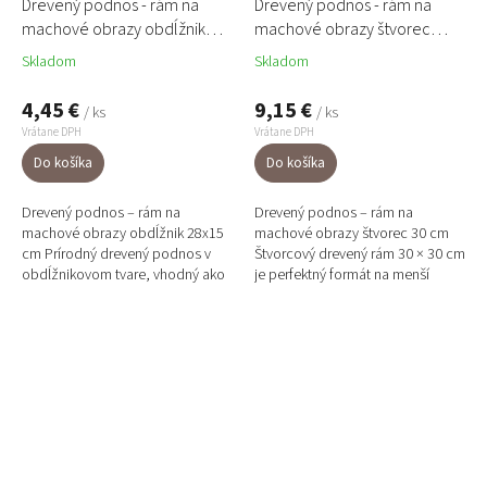
Drevený podnos - rám na
Drevený podnos - rám na
machové obrazy obdĺžnik
machové obrazy štvorec
28x15cm
30cm
Skladom
Skladom
4,45 €
9,15 €
/ ks
/ ks
Vrátane DPH
Vrátane DPH
Do košíka
Do košíka
Drevený podnos – rám na
Drevený podnos – rám na
machové obrazy obdĺžnik 28x15
machové obrazy štvorec 30 cm
cm Prírodný drevený podnos v
Štvorcový drevený rám 30 × 30 cm
obdĺžnikovom tvare, vhodný ako
je perfektný formát na menší
rám alebo základ pre machové
machový obraz alebo ako dielik
obrazy, aranžmány z machu a...
do „galérie“ z viacerých...