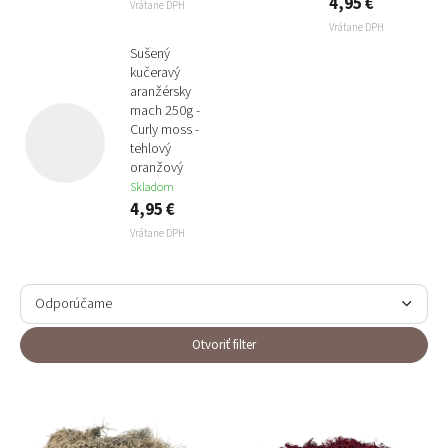
4,95 €
Vrátane DPH
Vrátane DPH
Sušený
kučeravý
aranžérsky
mach 250g -
Curly moss -
tehlový
oranžový
Skladom
4,95 €
Vrátane DPH
R
a
Odporúčame
d
e
Najlacnejšie
Otvoriť filter
n
Najdrahšie
i
V
e
ý
Najpredávanejšie
p
p