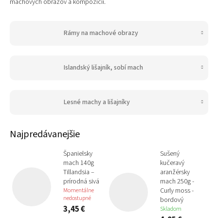
machových obrazov a kompozícií.
Rámy na machové obrazy
Islandský lišajník, sobí mach
Lesné machy a lišajníky
Najpredávanejšie
Španielsky
Sušený
mach 140g
kučeravý
Tillandsia –
aranžérsky
prírodná sivá
mach 250g -
Curly moss -
Momentálne
nedostupné
bordový
3,45 €
Skladom