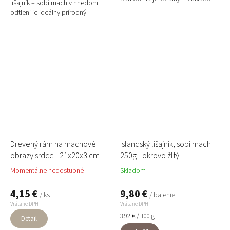
lišajník – sobí mach v hnedom
pre tvorbu machových obrazov,
odtieni je ideálny prírodný
sezónnych dekorácií...
materiál na tvorbu elegantných
machových obrazov, vencov...
Drevený rám na machové
Islandský lišajník, sobí mach
obrazy srdce - 21x20x3 cm
250g - okrovo žltý
Momentálne nedostupné
Skladom
4,15 €
9,80 €
/ ks
/ balenie
Vrátane DPH
Vrátane DPH
Jednotková
3,92 € / 100 g
Detail
cena: