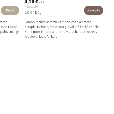
4,10 €
/ ks
Vrátane DPH
Detail
Do košíka
Jednotková
1,37 € / 100 g
cena:
hmota
Samotvrdnúca keramická modelovacia hmota
 Koh-i-noor.
Keraplast v bielej farbe 300 g. Kvalitná česká značka
paľovania, je
Koh-i-noor. Hmota tvrdne na vzduchu bez potreby
vypaľovania, je ľahko...