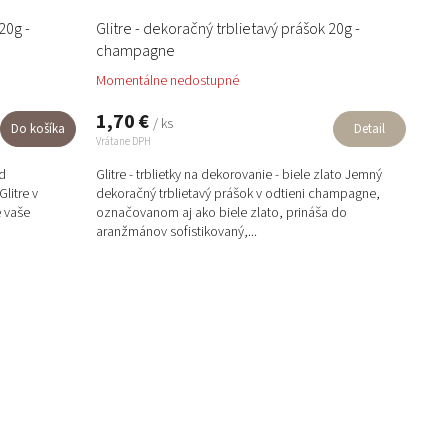
20g -
Glitre - dekoračný trblietavý prášok 20g -
champagne
Momentálne nedostupné
1,70 €
/ ks
Do košíka
Detail
Vrátane DPH
ld
Glitre - trblietky na dekorovanie - biele zlato Jemný
litre v
dekoračný trblietavý prášok v odtieni champagne,
e vaše
označovanom aj ako biele zlato, prináša do
aranžmánov sofistikovaný,...