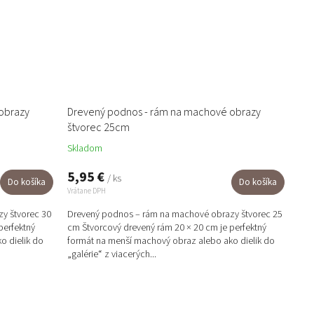
obrazy
Drevený podnos - rám na machové obrazy
štvorec 25cm
Skladom
5,95 €
/ ks
Do košíka
Do košíka
Vrátane DPH
y štvorec 30
Drevený podnos – rám na machové obrazy štvorec 25
perfektný
cm Štvorcový drevený rám 20 × 20 cm je perfektný
o dielik do
formát na menší machový obraz alebo ako dielik do
„galérie“ z viacerých...