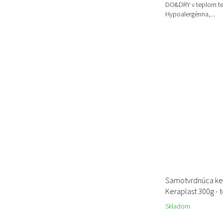
DO&DRY v teplom ter
Hypoalergénna,...
Samotvrdnúca ke
Keraplast 300g - 
Skladom