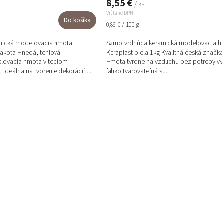
8,55 €
/ ks
Vrátane DPH
Do košíka
Jednotková
0,86 € / 100 g
cena:
mická modelovacia hmota
Samotvrdnúca keramická modelovacia 
erakota Hnedá, tehlová
Keraplast biela 1kg Kvalitná česká značka
lovacia hmota v teplom
Hmota tvrdne na vzduchu bez potreby vy
 ideálna na tvorenie dekorácií,...
ľahko tvarovateľná a...