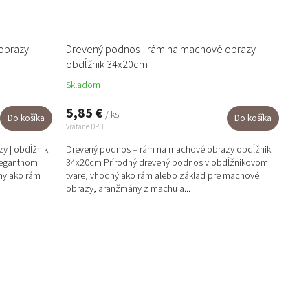
t
o
v
obrazy
Drevený podnos - rám na machové obrazy
obdĺžnik 34x20cm
Skladom
5,85 €
/ ks
Do košíka
Do košíka
Vrátane DPH
y | obdĺžnik
Drevený podnos – rám na machové obrazy obdĺžnik
legantnom
34x20cm Prírodný drevený podnos v obdĺžnikovom
ny ako rám
tvare, vhodný ako rám alebo základ pre machové
obrazy, aranžmány z machu a...