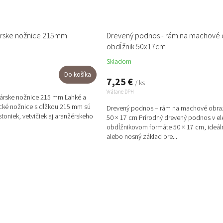
nárske nožnice 215mm
Drevený podnos - rám na machové 
obdĺžnik 50x17cm
Skladom
Do košíka
7,25 €
/ ks
Vrátane DPH
nárske nožnice 215 mm Ľahké a
ické nožnice s dĺžkou 215 mm sú
Drevený podnos – rám na machové obraz
stoniek, vetvičiek aj aranžérskeho
50 × 17 cm Prírodný drevený podnos v e
obdĺžnikovom formáte 50 × 17 cm, ideál
alebo nosný základ pre...