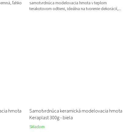
 jemná, ľahko
samotvrdnúca modelovacia hmota v teplom
terakotovom odtieni, ideálna na tvorenie dekorácií,...
acia hmota
Samotvrdnúca keramická modelovacia hmota
Keraplast 300g - biela
Skladom