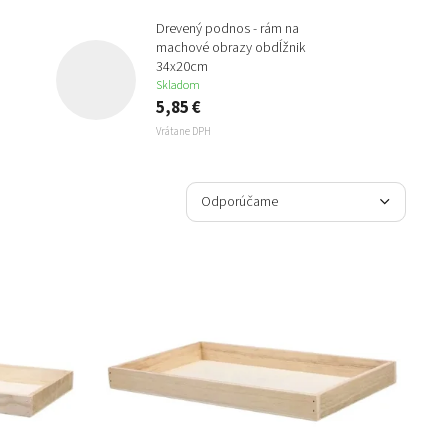
Drevený podnos - rám na
machové obrazy obdĺžnik
34x20cm
Skladom
5,85 €
Vrátane DPH
R
a
Odporúčame
d
e
Najlacnejšie
n
Najdrahšie
i
e
Najpredávanejšie
p
r
Abecedne
o
d
u
k