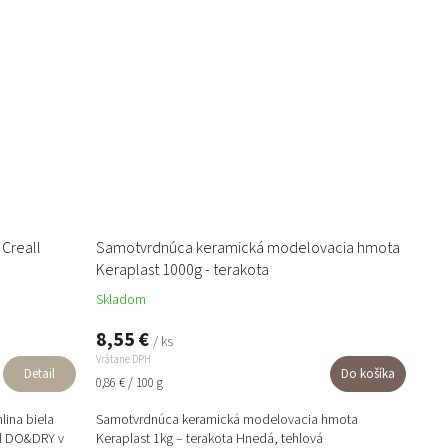
Creall
Samotvrdnúca keramická modelovacia hmota
Keraplast 1000g - terakota
Skladom
8,55 €
/ ks
Vrátane DPH
Detail
Do košíka
Jednotková
0,86 € / 100 g
cena:
ina biela
Samotvrdnúca keramická modelovacia hmota
l DO&DRY v
Keraplast 1kg – terakota Hnedá, tehlová