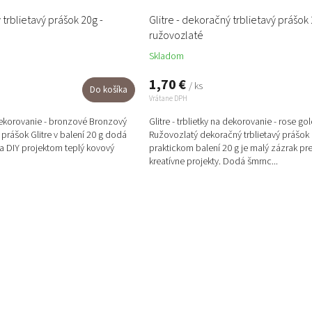
 trblietavý prášok 20g -
Glitre - dekoračný trblietavý prášok 
ružovozlaté
Skladom
1,70 €
/ ks
Do košíka
Vrátane DPH
a dekorovanie - bronzové Bronzový
Glitre - trblietky na dekorovanie - rose go
 prášok Glitre v balení 20 g dodá
Ružovozlatý dekoračný trblietavý prášok G
 DIY projektom teplý kovový
praktickom balení 20 g je malý zázrak pr
kreatívne projekty. Dodá šmrnc...