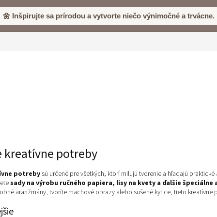
🌼 Inšpirujte sa prírodou a vytvorte niečo výnimočné a trvácne.
 kreatívne potreby
ívne potreby
sú určené pre všetkých, ktorí milujú tvorenie a hľadajú praktick
dete
sady na výrobu ručného papiera, lisy na kvety a ďalšie špeciáln
dobné aranžmány, tvoríte machové obrazy alebo sušené kytice, tieto kreatívne
jšie