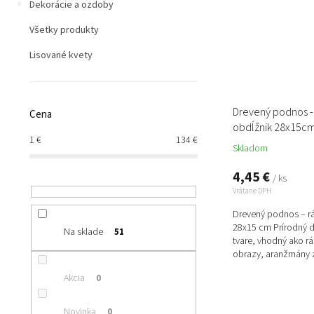
Dekorácie a ozdoby
Všetky produkty
Lisované kvety
Drevený podnos 
Cena
obdĺžnik 28x15c
1
€
134
€
Skladom
4,45 €
/ ks
Vrátane DPH
Drevený podnos – r
28x15 cm Prírodný 
Na sklade
51
tvare, vhodný ako 
obrazy, aranžmány z
Akcia
0
Novinka
0