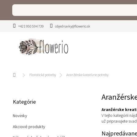
Prejsť
na
obsah
+421 950 594 739
objednavky@flowerio.sk
Domov
Floristické potreby
Aranžérske kreatívne potreby
B
Aranžérske
Preskočiť
o
Kategórie
kategórie
č
Aranžérske kreat
n
V tejto kategórii náj
Novinky
ý
už pripravujete sva
p
Akciové produkty
a
Najpredávane