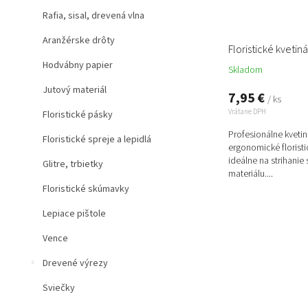
k
Rafia, sisal, drevená vlna
t
o
Aranžérske drôty
v
Floristické kveti
Hodvábny papier
Skladom
Jutový materiál
7,95 €
/ ks
Vrátane DPH
Floristické pásky
Profesionálne kveti
Floristické spreje a lepidlá
ergonomické florist
ideálne na strihanie 
Glitre, trbietky
materiálu....
Floristické skúmavky
Lepiace pištole
Vence
Drevené výrezy
Sviečky