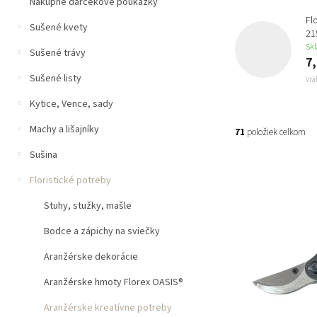
n
Nákupné darčekové poukážky
e
Fl
Sušené kvety
l
2
Sk
Sušené trávy
7,
Sušené listy
Vrá
Kytice, Vence, sady
Machy a lišajníky
71
položiek celkom
Sušina
V
ý
Floristické potreby
p
Stuhy, stužky, mašle
i
s
Bodce a zápichy na sviečky
p
Aranžérske dekorácie
r
o
Aranžérske hmoty Florex OASIS®
d
u
Aranžérske kreatívne potreby