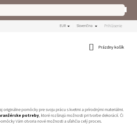
Prihlásenie
EUR
Slovenčina
Nákupný
Prázdny košík
košík
é aj originálne pomôcky pre svoju prácu s kvetmi a prírodnými materiálmi.
e aranžérske potreby
, ktoré rozširujú možnosti pri tvorbe dekorácií. Či
 pomôcky Vám otvoria nové možnosti a uľahčia celý proces.