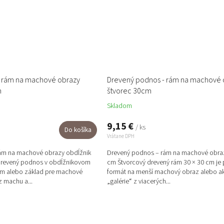
- rám na machové obrazy
Drevený podnos - rám na machové 
m
štvorec 30cm
Skladom
9,15 €
/ ks
Do košíka
Vrátane DPH
ám na machové obrazy obdĺžnik
Drevený podnos – rám na machové obraz
drevený podnos v obdĺžnikovom
cm Štvorcový drevený rám 30 × 30 cm je 
rám alebo základ pre machové
formát na menší machový obraz alebo ak
 machu a...
„galérie“ z viacerých...