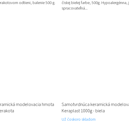
akotovom odtieni, balenie 500 g.
čistej bielej farbe, 500g. Hypoalergénna,
spracovateľná...
ramická modelovacia hmota
Samotvrdnúca keramická modelov
terakota
Keraplast 1000g - biela
Už čoskoro skladom