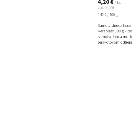
4,20 €
/ ks
Vrátane DPH
Jednotková
1,40 € / 100 g
cena:
Samotvrdnúca kera
Keraplast 300 g – t
samotvrdnúca mode
terakotovom odtieni,