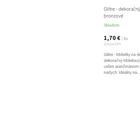
Glitre - dekoračný
bronzové
Skladom
1,70 €
/ ks
Vrátane DPH
Glitre - trblietky n
dekoračný trblietavý
vašim aranžmánom a
nádych. Ideálny na...