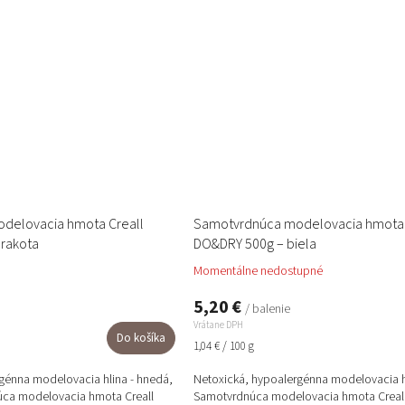
delovacia hmota Creall
Samotvrdnúca modelovacia hmota 
rakota
DO&DRY 500g – biela
Momentálne nedostupné
5,20 €
/ balenie
Vrátane DPH
Do košíka
Jednotková
1,04 € / 100 g
cena:
génna modelovacia hlina - hnedá,
Netoxická, hypoalergénna modelovacia hl
úca modelovacia hmota Creall
Samotvrdnúca modelovacia hmota Creal