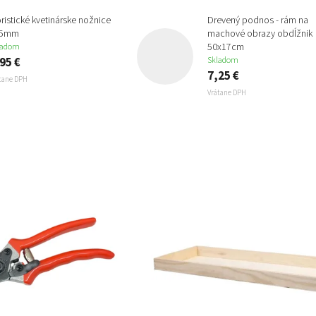
oristické kvetinárske nožnice
Drevený podnos - rám na
15mm
machové obrazy obdĺžnik
50x17cm
ladom
95 €
Skladom
7,25 €
tane DPH
Vrátane DPH