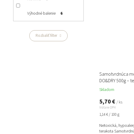
Výhodné balenie
6
Rozbaliť filter
Samotvrdnúca mo
DO&DRY 500g – te
Skladom
5,70 €
/ ks
Vrátane DPH
Jednotková
1,14 € / 100 g
cena:
Netoxická, hypoaler
terakota Samotvrdn