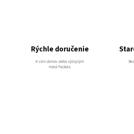
Rýchle doručenie
Star
K vám domov alebo výdajných
Bez
miest Packeta