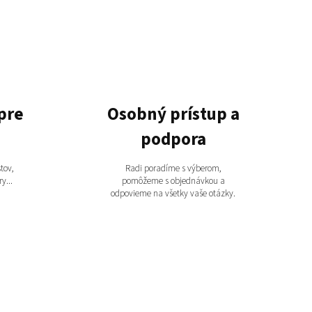
pre
Osobný prístup a
podpora
tov,
Radi poradíme s výberom,
y...
pomôžeme s objednávkou a
odpovieme na všetky vaše otázky.