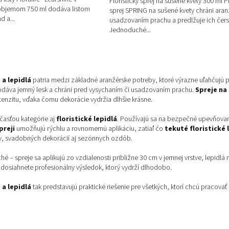
Floristický sprej na sušené kvety 300 ml 
 objemom 750 ml dodáva listom
sprej SPRING na sušené kvety chráni ara
d a...
usadzovaním prachu a predlžuje ich čers
Jednoduché...
O
v
 a lepidlá
patria medzi základné aranžérske potreby, ktoré výrazne uľahčujú p
l
odáva jemný lesk a chráni pred vysychaním či usadzovaním prachu.
Spreje na
á
tenzitu, vďaka čomu dekorácie vydržia dlhšie krásne.
d
a
časťou kategórie aj
floristické lepidlá
. Používajú sa na bezpečné upevňovan
c
preji
umožňujú rýchlu a rovnomernú aplikáciu, zatiaľ čo
tekuté floristické 
i
, svadobných dekorácií aj sezónnych ozdôb.
e
p
ché – spreje sa aplikujú zo vzdialenosti približne 30 cm v jemnej vrstve, lep
r
dosiahnete profesionálny výsledok, ktorý vydrží dlhodobo.
v
k
 a lepidlá
tak predstavujú praktické riešenie pre všetkých, ktorí chcú pracovať e
y
v
ý
p