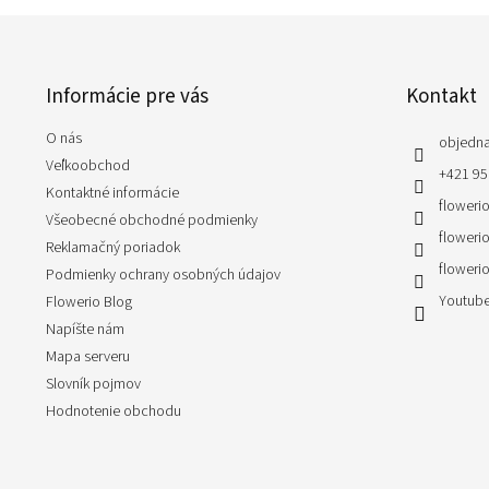
Z
á
p
Informácie pre vás
Kontakt
ä
t
O nás
i
objedn
e
Veľkoobchod
+421 95
Kontaktné informácie
flowerio
Všeobecné obchodné podmienky
flowerio
Reklamačný poriadok
flowerio
Podmienky ochrany osobných údajov
Youtube
Flowerio Blog
Napíšte nám
Mapa serveru
Slovník pojmov
Hodnotenie obchodu