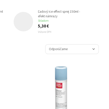
ml
Ľadový ice effect sprej 150ml -
efekt námrazy
Skladom
5,30 €
Vrátane DPH
R
a
Odporúčame
d
e
Najlacnejšie
n
Najdrahšie
i
e
Najpredávanejšie
p
r
Abecedne
o
d
u
k