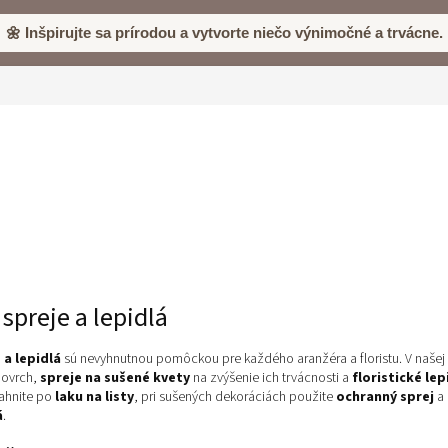
🌼 Inšpirujte sa prírodou a vytvorte niečo výnimočné a trvácne.
 spreje a lepidlá
 a lepidlá
sú nevyhnutnou pomôckou pre každého aranžéra a floristu. V naše
povrch,
spreje na sušené kvety
na zvýšenie ich trvácnosti a
floristické lep
iahnite po
laku na listy
, pri sušených dekoráciách použite
ochranný sprej
a 
á
.