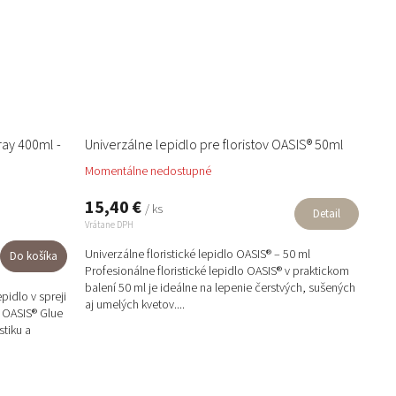
ray 400ml -
Univerzálne lepidlo pre floristov OASIS® 50ml
Momentálne nedostupné
15,40 €
/ ks
Detail
Vrátane DPH
Univerzálne floristické lepidlo OASIS® – 50 ml
Do košíka
Profesionálne floristické lepidlo OASIS® v praktickom
balení 50 ml je ideálne na lepenie čerstvých, sušených
pidlo v spreji
aj umelých kvetov....
i OASIS® Glue
tiku a