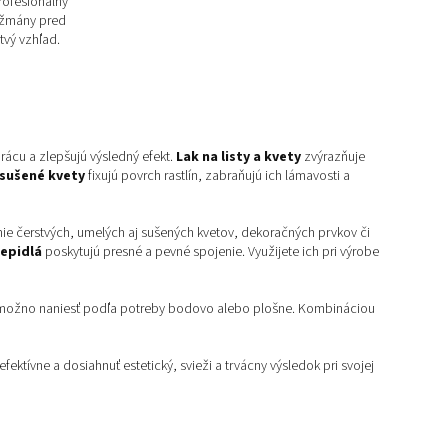
Profesionálny
nžmány pred
tvý vzhľad.
rácu a zlepšujú výsledný efekt.
Lak na listy a kvety
zvýrazňuje
 sušené kvety
fixujú povrch rastlín, zabraňujú ich lámavosti a
ie čerstvých, umelých aj sušených kvetov, dekoračných prvkov či
lepidlá
poskytujú presné a pevné spojenie. Využijete ich pri výrobe
idlá možno naniesť podľa potreby bodovo alebo plošne. Kombináciou
fektívne a dosiahnuť estetický, svieži a trvácny výsledok pri svojej