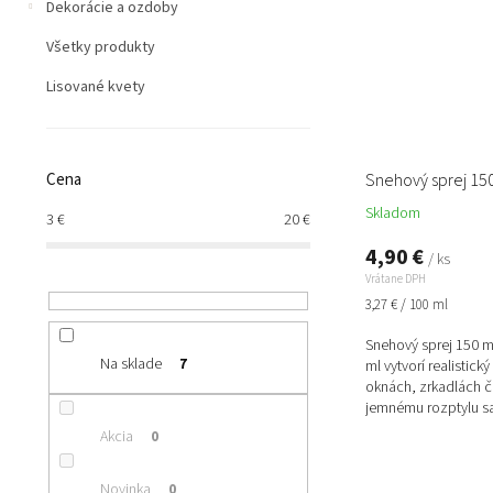
Dekorácie a ozdoby
Všetky produkty
Lisované kvety
Cena
Snehový sprej 15
Skladom
3
€
20
€
4,90 €
/ ks
Vrátane DPH
Jednotková
3,27 € / 100 ml
cena:
Snehový sprej 150 
Na sklade
7
ml vytvorí realistick
oknách, zrkadlách č
jemnému rozptylu sa
Akcia
0
Novinka
0