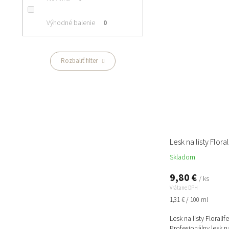
Výhodné balenie
0
Rozbaliť filter
Lesk na listy Flora
Skladom
9,80 €
/ ks
Vrátane DPH
Jednotková
1,31 € / 100 ml
cena:
Lesk na listy Florali
Profesionálny lesk na