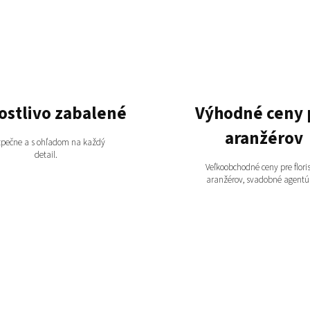
i
s
u
ostlivo zabalené
Výhodné ceny 
aranžérov
pečne a s ohľadom na každý
detail.
Veľkoobchodné ceny pre floris
aranžérov, svadobné agentúr