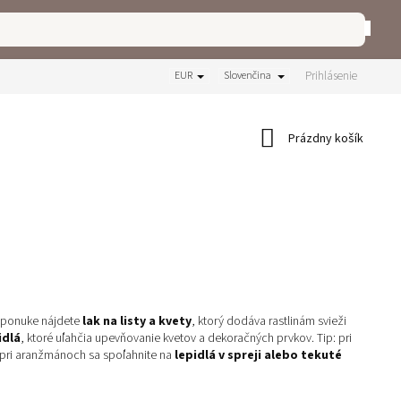
Prihlásenie
EUR
Slovenčina
Nákupný
Prázdny košík
košík
j ponuke nájdete
lak na listy a kvety
, ktorý dodáva rastlinám svieži
idlá
, ktoré uľahčia upevňovanie kvetov a dekoračných prvkov. Tip: pri
pri aranžmánoch sa spoľahnite na
lepidlá v spreji alebo tekuté