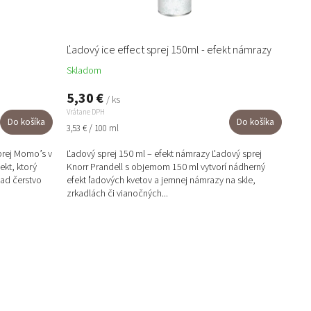
t
o
v
Ľadový ice effect sprej 150ml - efekt námrazy
Skladom
5,30 €
/ ks
Vrátane DPH
Do košíka
Do košíka
Jednotková
3,53 € / 100 ml
cena:
prej Momo’s v
Ľadový sprej 150 ml – efekt námrazy Ľadový sprej
ekt, ktorý
Knorr Prandell s objemom 150 ml vytvorí nádherný
ad čerstvo
efekt ľadových kvetov a jemnej námrazy na skle,
zrkadlách či vianočných...