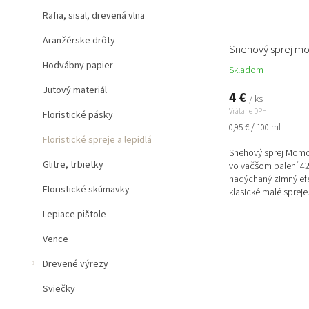
k
Rafia, sisal, drevená vlna
t
o
Aranžérske drôty
v
Snehový sprej m
Hodvábny papier
Skladom
Jutový materiál
4 €
/ ks
Vrátane DPH
Floristické pásky
Jednotková
0,95 € / 100 ml
cena:
Floristické spreje a lepidlá
Snehový sprej Momo
Glitre, trbietky
vo väčšom balení 42
nadýchaný zimný efe
Floristické skúmavky
klasické malé spreje. 
Lepiace pištole
Vence
Drevené výrezy
Sviečky