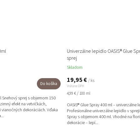
0ml
Univerzálne lepidlo OASIS® Glue Sp
sprej
Skladom
19,95 €
/ ks
Do košíka
Vrátane DPH
Jednotková
4,99 € / 100 ml
ml Snehový sprej s objemom 150
cena:
ý zimný efekt na vetvičkách,
OASIS® Glue Spray 400 ml – univerzálne le
i vianočných dekoráciách. Vďaka
Profesionálne univerzálne lepidlo v sprej
...
Spray s objemom 400 ml. Vhodné na floris
dekorácie – lepí...