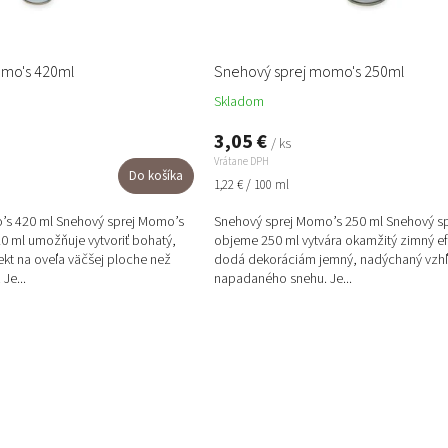
omo's 420ml
Snehový sprej momo's 250ml
Skladom
3,05 €
/ ks
Vrátane DPH
Do košíka
Jednotková
1,22 € / 100 ml
cena:
’s 420 ml Snehový sprej Momo’s
Snehový sprej Momo’s 250 ml Snehový s
0 ml umožňuje vytvoriť bohatý,
objeme 250 ml vytvára okamžitý zimný ef
kt na oveľa väčšej ploche než
dodá dekoráciám jemný, nadýchaný vzhľ
Je...
napadaného snehu. Je...