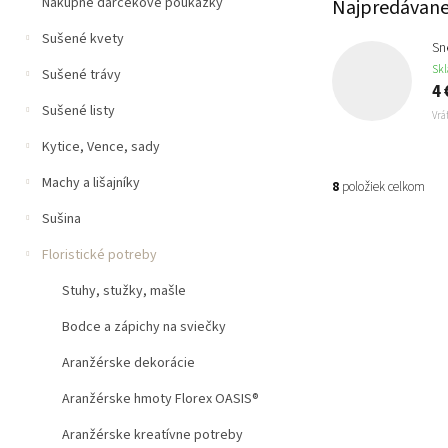
n
Nákupné darčekové poukážky
Najpredávane
e
Sušené kvety
l
Sn
Sk
Sušené trávy
4 
Sušené listy
Vrá
Kytice, Vence, sady
Machy a lišajníky
8
položiek celkom
Sušina
V
ý
Floristické potreby
p
Stuhy, stužky, mašle
i
s
Bodce a zápichy na sviečky
p
Aranžérske dekorácie
r
o
Aranžérske hmoty Florex OASIS®
d
u
Aranžérske kreatívne potreby