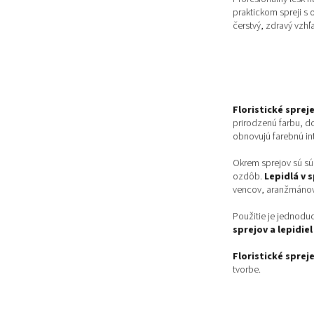
praktickom spreji s
čerstvý, zdravý vzhľa
Floristické spreje
prirodzenú farbu, d
obnovujú farebnú in
Okrem sprejov sú sú
ozdôb.
Lepidlá v s
vencov, aranžmánov
Použitie je jednodu
sprejov a lepidiel
Floristické spreje
tvorbe.