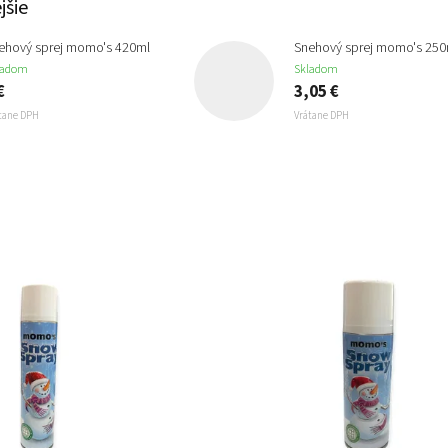
jšie
ehový sprej momo's 420ml
Snehový sprej momo's 250
ladom
Skladom
€
3,05 €
tane DPH
Vrátane DPH