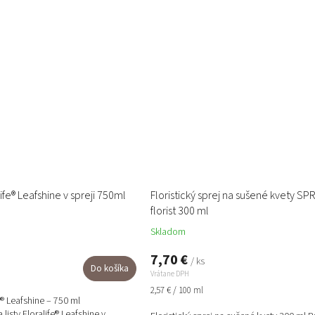
life® Leafshine v spreji 750ml
Floristický sprej na sušené kvety SP
florist 300 ml
Skladom
7,70 €
/ ks
Do košíka
Vrátane DPH
Jednotková
2,57 € / 100 ml
fe® Leafshine – 750 ml
cena:
 listy Floralife® Leafshine v