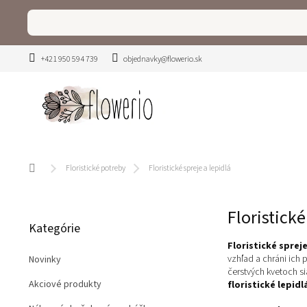
Prejsť
na
obsah
+421 950 594 739
objednavky@flowerio.sk
Domov
Floristické potreby
Floristické spreje a lepidlá
B
Floristické
Preskočiť
o
Kategórie
kategórie
č
Floristické spreje
n
vzhľad a chráni ich 
Novinky
ý
čerstvých kvetoch s
p
Akciové produkty
floristické lepidl
a