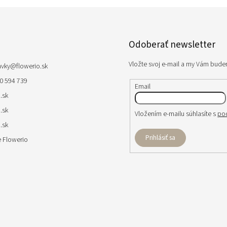
Odoberať newsletter
Vložte svoj e-mail a my Vám bude
avky
@
flowerio.sk
0 594 739
Email
.sk
.sk
Vložením e-mailu súhlasíte s
po
.sk
Prihlásiť sa
 Flowerio