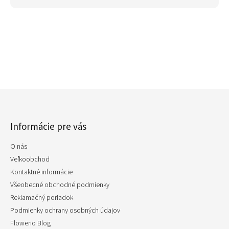
Z
á
p
Informácie pre vás
ä
t
O nás
i
e
Veľkoobchod
Kontaktné informácie
Všeobecné obchodné podmienky
Reklamačný poriadok
Podmienky ochrany osobných údajov
Flowerio Blog