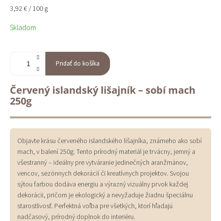
Jednotková
3,92 € / 100 g
cena:
Skladom
Pridať do košíka
Červený islandský lišajník – sobí mach
250g
Objavte krásu červeného islandského lišajníka, známeho ako sobí
mach, v balení 250g. Tento prírodný materiál je trvácny, jemný a
všestranný – ideálny pre vytváranie jedinečných aranžmánov,
vencov, sezónnych dekorácií či kreatívnych projektov. Svojou
sýtou farbou dodáva energiu a výrazný vizuálny prvok každej
dekorácii, pričom je ekologický a nevyžaduje žiadnu špeciálnu
starostlivosť. Perfektná voľba pre všetkých, ktorí hľadajú
nadčasový, prírodný doplnok do interiéru.