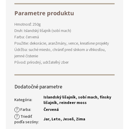
Parametre produktu
Hmotnosť: 250g
Druh: Islandský lišajník (sobí mach)
Farba: červená
Použitie: dekorácie, aranžmány, vence, kreatívne projekty
Údržba: suché miesto, chrániť pred slnkom a vlhkosťou,
jemné čistenie
Pôvod: prírodný, udržateľný zber
Dodatočné parametre
Islandský lišajník, sobí mach, fínsky
Kategória
:
lišajník, reindeer moss
?
Farba
:
Červená
?
Triediť
Jar
,
Leto
,
Jeseň
,
Zima
podľa sezóny
: