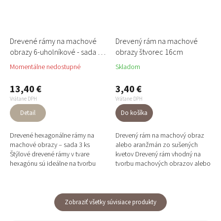
Drevené rámy na machové
Drevený rám na machové
obrazy 6-uholníkové - sada 3
obrazy štvorec 16cm
ks
Momentálne nedostupné
Skladom
13,40 €
3,40 €
Vrátane DPH
Vrátane DPH
Detail
Do košíka
Drevené hexagonálne rámy na
Drevený rám na machový obraz
machové obrazy – sada 3 ks
alebo aranžmán zo sušených
Štýlové drevené rámy v tvare
kvetov Drevený rám vhodný na
hexagónu sú ideálne na tvorbu
tvorbu machových obrazov alebo
moderných machových obrazov
iných aranžmánov zo sušených
či dekorácií zo sušených kvetov....
kvetov. Praktický pomocník...
Zobraziť všetky súvisiace produkty