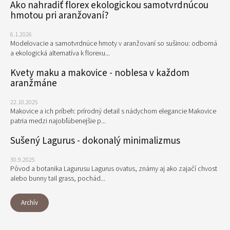
Ako nahradiť florex ekologickou samotvrdnúcou
hmotou pri aranžovaní?
6.1.2026
Modelovacie a samotvrdnúce hmoty v aranžovaní so sušinou: odborná
a ekologická alternatíva k florexu...
Kvety maku a makovice - noblesa v každom
aranžmáne
22.10.2025
Makovice a ich príbeh: prírodný detail s nádychom elegancie Makovice
patria medzi najobľúbenejšie p...
Sušený Lagurus - dokonalý minimalizmus
30.9.2025
Pôvod a botanika Lagurusu Lagurus ovatus, známy aj ako zajačí chvost
alebo bunny tail grass, pochád...
Archív