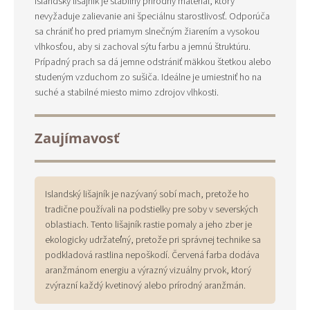
Islandský lišajník je stabilný prírodný materiál, ktorý
nevyžaduje zalievanie ani špeciálnu starostlivosť. Odporúča
sa chrániť ho pred priamym slnečným žiarením a vysokou
vlhkosťou, aby si zachoval sýtu farbu a jemnú štruktúru.
Prípadný prach sa dá jemne odstrániť mäkkou štetkou alebo
studeným vzduchom zo sušiča. Ideálne je umiestniť ho na
suché a stabilné miesto mimo zdrojov vlhkosti.
Zaujímavosť
Islandský lišajník je nazývaný sobí mach, pretože ho
tradične používali na podstielky pre soby v severských
oblastiach. Tento lišajník rastie pomaly a jeho zber je
ekologicky udržateľný, pretože pri správnej technike sa
podkladová rastlina nepoškodí. Červená farba dodáva
aranžmánom energiu a výrazný vizuálny prvok, ktorý
zvýrazní každý kvetinový alebo prírodný aranžmán.