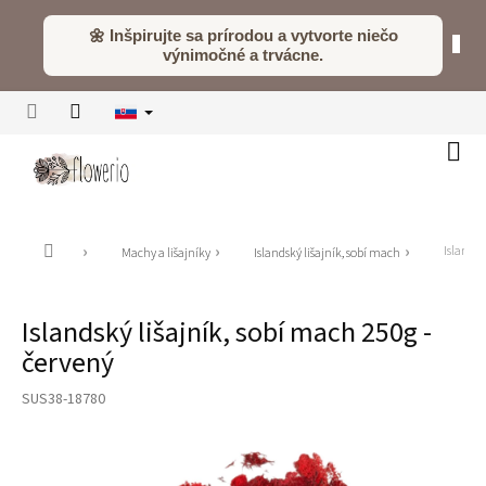
Prejsť
na
🌼 Inšpirujte sa prírodou a vytvorte niečo
obsah
výnimočné a trvácne.
Náku
koší
Domov
Islandsk
Machy a lišajníky
Islandský lišajník, sobí mach
Islandský lišajník, sobí mach 250g -
červený
SUS38-18780