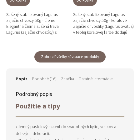
Do košíka
Do košíka
Sušený stabilizovaný Lagurus -
Sušený stabilizovaný Lagurus -
zajačie chvosty 50g - čierne
zajačie chvosty 50g - koralové
Elegantná čierna sušená tráva
Zajačie chvostíky (Lagurus ovatus)
Lagurus (zajačie chvostíky) s
v teplej koralovej farbe dodajú
výnimočnou dĺžkou cca 70 cm
aranžmánom hravosť, energiu a
vnesie do vašich...
sviežosť....
Zobraziť všetky súvisiace produkty
Popis
Podobné (16)
Značka
Ostatné informácie
Podrobný popis
Použitie a tipy
• Jemný pastelový akcent do svadobných kytíc, vencov a
detských dekorácií.