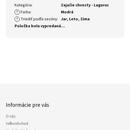
Kategória
:
Zajačie chvosty - Lagurus
?
Farba
:
Modrá
?
Triediť podľa sezóny
:
Jar
,
Leto
,
Zima
Položka bola vypredaná…
Z
á
p
Informácie pre vás
ä
t
O nás
i
e
Veľkoobchod