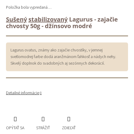
Položka bola vypredaná…
Sušený
stabilizovaný
Lagurus - zajačie
chvosty 50g - džínsovo modré
Lagurus ovatus, známy ako zajačie chvostíky, v jemnej
svetlomodrej farbe dodá aranžmánom ľahkosť a nádych nehy.
Skvelý doplnok do svadobných aj sezónnych dekorácií.
Detailné informácie
OPÝTAŤ SA
STRÁŽIŤ
ZDIEĽAŤ