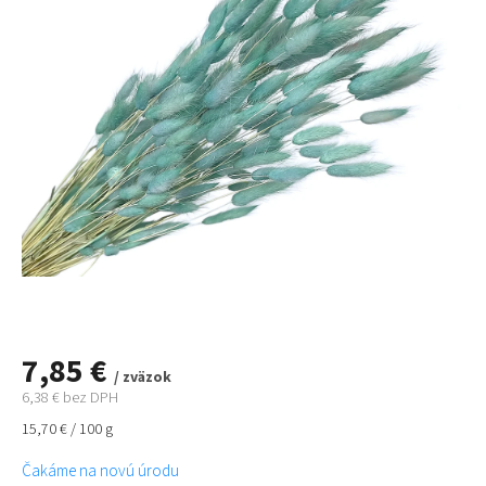
7,85 €
/ zväzok
6,38 € bez DPH
Jednotková
15,70 € / 100 g
cena:
Čakáme na novú úrodu