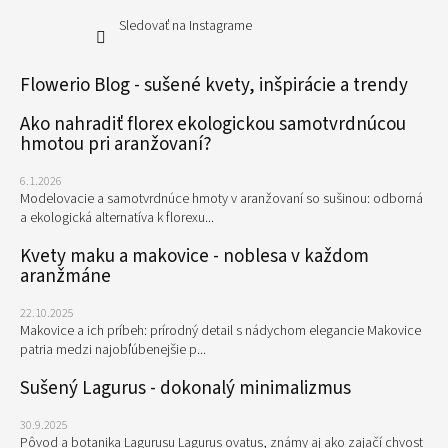
Sledovať na Instagrame
Flowerio Blog - sušené kvety, inšpirácie a trendy
Ako nahradiť florex ekologickou samotvrdnúcou
hmotou pri aranžovaní?
6.1.2026
Modelovacie a samotvrdnúce hmoty v aranžovaní so sušinou: odborná
a ekologická alternatíva k florexu...
Kvety maku a makovice - noblesa v každom
aranžmáne
22.10.2025
Makovice a ich príbeh: prírodný detail s nádychom elegancie Makovice
patria medzi najobľúbenejšie p...
Sušený Lagurus - dokonalý minimalizmus
30.9.2025
Pôvod a botanika Lagurusu Lagurus ovatus, známy aj ako zajačí chvost