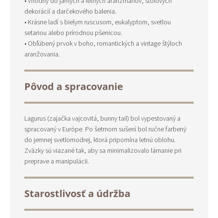
• Vhodný do jarných a letných aranžmánov, stolových
dekorácií a darčekového balenia.
• Krásne ladí s bielym ruscusom, eukalyptom, svetlou
setariou alebo prírodnou pšenicou.
• Obľúbený prvok v boho, romantických a vintage štýloch
aranžovania.
Pôvod a spracovanie
Lagurus (zajačka vajcovitá, bunny tail) bol vypestovaný a
spracovaný v Európe. Po šetrnom sušení bol ručne farbený
do jemnej svetlomodrej, ktorá pripomína letnú oblohu.
Zväzky sú viazané tak, aby sa minimalizovalo lámanie pri
preprave a manipulácii.
Starostlivosť a údržba