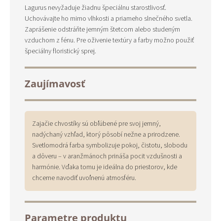
Lagurus nevyžaduje žiadnu špeciálnu starostlivosť.
Uchovávajte ho mimo vlhkosti a priameho slnečného svetla.
Zaprášenie odstráňte jemným štetcom alebo studeným
vzduchom z fénu. Pre oživenie textúry a farby možno použiť
špeciálny floristický sprej.
Zaujímavosť
Zajačie chvostíky sú obľúbené pre svoj jemný,
nadýchaný vzhľad, ktorý pôsobí nežne a prirodzene.
Svetlomodrá farba symbolizuje pokoj, čistotu, slobodu
a dôveru – v aranžmánoch prináša pocit vzdušnosti a
harmónie. Vďaka tomu je ideálna do priestorov, kde
chceme navodiť uvoľnenú atmosféru.
Parametre produktu