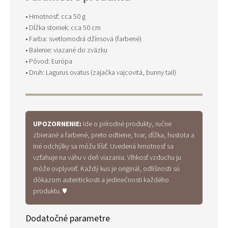
• Hmotnosť: cca 50 g
• Dĺžka stoniek: cca 50 cm
• Farba: svetlomodrá džínsová (farbené)
• Balenie: viazané do zväzku
• Pôvod: Európa
• Druh: Lagurus ovatus (zajačka vajcovitá, bunny tail)
UPOZORNENIE:
Ide o prírodné produkty, ručne
zbierané a farbené, preto odtiene, tvar, dĺžka, hustota a
iné odchýlky sa môžu líšiť. Uvedená hmotnosť sa
vzťahuje na váhu v deň viazania. Vlhkosť vzduchu ju
môže ovplyvniť. Každý kus je originál, odlišnosti sú
dôkazom autentickosti a jedinečnosti každého
produktu. ♥
Dodatočné parametre