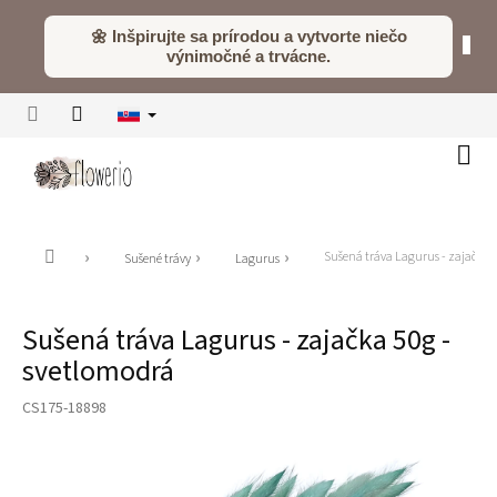
Prejsť
na
🌼 Inšpirujte sa prírodou a vytvorte niečo
obsah
výnimočné a trvácne.
Náku
koší
Domov
Sušená tráva Lagurus - zajačka 
Sušené trávy
Lagurus
Sušená tráva Lagurus - zajačka 50g -
svetlomodrá
CS175-18898