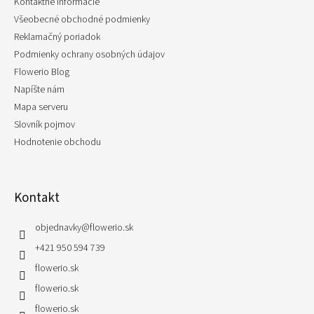
Kontaktné informácie
Všeobecné obchodné podmienky
Reklamačný poriadok
Podmienky ochrany osobných údajov
Flowerio Blog
Napíšte nám
Mapa serveru
Slovník pojmov
Hodnotenie obchodu
Kontakt
objednavky
@
flowerio.sk
+421 950 594 739
flowerio.sk
flowerio.sk
flowerio.sk