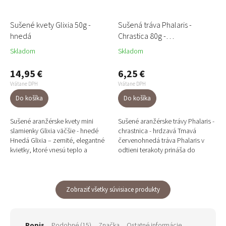
Sušené kvety Glixia 50g -
Sušená tráva Phalaris -
hnedá
Chrastica 80g -
červenohnedá
Skladom
Skladom
14,95 €
6,25 €
Vrátane DPH
Vrátane DPH
Do košíka
Do košíka
Sušené aranžérske kvety mini
Sušené aranžérske trávy Phalaris -
slamienky Glixia väčšie - hnedé
chrastnica - hrdzavá Tmavá
Hnedá Glixia – zemité, elegantné
červenohnedá tráva Phalaris v
kvietky, ktoré vnesú teplo a
odtieni terakoty prináša do
prirodzenosť do každej
aranžmánov teplo, zemitosť a
floristickej kompozície....
rustikálny charakter....
Zobraziť všetky súvisiace produkty
Popis
Podobné (15)
Značka
Ostatné informácie