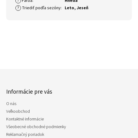
?
Farba
:
Hnedá
?
Triediť podľa sezóny
:
Leto
,
Jeseň
Z
á
p
Informácie pre vás
ä
t
O nás
i
e
Veľkoobchod
Kontaktné informácie
Všeobecné obchodné podmienky
Reklamačný poriadok