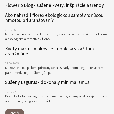
Flowerio Blog - sušené kvety, inšpirácie a trendy
Ako nahradiť florex ekologickou samotvrdnúcou
hmotou pri aranžovaní?
6.1.2026
Modelovacie a samotvrdnúce hmoty v aranžovaní so sušinou: odborná
a ekologická alternatíva k florexu...
Kvety maku a makovice - noblesa v každom
aranžmáne
22.10.2025
Makovice a ich príbeh: prírodný detail s nádychom elegancie Makovice
patria medzi najobľúbenejšie p...
Sušený Lagurus - dokonalý minimalizmus
30.9.2025
Pôvod a botanika Lagurusu Lagurus ovatus, známy aj ako zajačí chvost
alebo bunny tail grass, pochád...
Archív