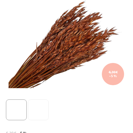
6,30 €
–5 %