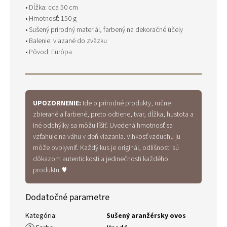
• Dĺžka: cca 50 cm
• Hmotnosť: 150 g
• Sušený prírodný materiál, farbený na dekoračné účely
• Balenie: viazané do zväzku
• Pôvod: Európa
UPOZORNENIE:
Ide o prírodné produkty, ručne
zbierané a farbené, preto odtiene, tvar, dĺžka, hustota a
iné odchýlky sa môžu líšiť. Uvedená hmotnosť sa
vzťahuje na váhu v deň viazania. Vlhkosť vzduchu ju
môže ovplyvniť. Každý kus je originál, odlišnosti sú
dôkazom autentickosti a jedinečnosti každého
produktu. ♥
Dodatočné parametre
Kategória
:
Sušený aranžérsky ovos