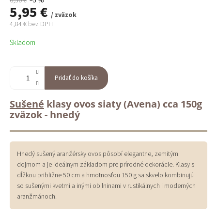
6,30 €
–5 %
5,95 €
/ zväzok
4,84 € bez DPH
Jednotková
Skladom
cena:
Pridať do košíka
Sušené
klasy ovos siaty (Avena) cca 150g
zväzok - hnedý
Hnedý sušený aranžérsky ovos pôsobí elegantne, zemitým
dojmom a je ideálnym základom pre prírodné dekorácie. Klasy s
dĺžkou približne 50 cm a hmotnosťou 150 g sa skvelo kombinujú
so sušenými kvetmi a inými obilninami v rustikálnych i moderných
aranžmánoch.