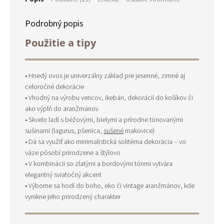
Podrobný popis
Použitie a tipy
• Hnedý ovos je univerzálny základ pre jesenné, zimné aj
celoročné dekorácie
• Vhodný na výrobu vencov, ikebán, dekorácií do košíkov či
ako výplň do aranžmánov
• Skvelo ladí s béžovými, bielymi a prírodne tónovanými
sušinami (lagurus, pšenica,
sušené
makovice)
• Dá sa využiť ako minimalistická solitérna dekorácia – vo
váze pôsobí prirodzene a štýlovo
• V kombinácii so zlatými a bordovými tónmi vytvára
elegantný sviatočný akcent
• Výborne sa hodí do boho, eko či vintage aranžmánov, kde
vynikne jeho prirodzený charakter