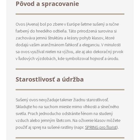
Pôvod a spracovanie
Ovos (Avena) bol po zbere v Európe šetrne sušený a ručne
farbený do hnedého odtieňa. Táto prirodzená surovina si
zachováva jemnú štruktúru a krásny pohyb klasov, ktoré
dodajú vašim aranžmánom ľahkosť a eleganciu. V minulosti
sa ovos využíval nielen na výživu, ale aj ako dekoračný prvok
v ľudových výzdobách, kde symbolizoval hojnosť a úrodu.
Starostlivosť a údržba
Sušený ovos nevyžaduje takmer žiadnu starostlivosť.
Skladujte ho na suchom mieste mimo vlhkosti a slnečného
svetla. Prach jednoducho odstránite fénom na studený
vzduch alebo jemným štetcom. Na oživenie klasov môžete
použiť aj sprej na sušené rastliny (napr.
SPRING pro florist
).