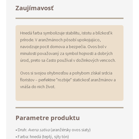
Zaujímavosť
Hnedá farba symbolizuje stabilitu, istotu a blízkosť k
prírode. V aranžmánoch pôsobí upokojujúco,
navodzuje pocit domova a bezpečia. Ovos bol v
minulosti považovaný za symbol hojnosti a dobrých
úrod, preto sa často používal v dožinkových vencoch.
Ovos si svojou ohybnosťou a pohybom získal srdcia
floristov – perfektne "rozbije" statickosť aranžmánov a
vnáša do nich život.
Parametre produktu
• Druh:
Avena sativa
(aranžérsky ovos siaty)
• Farba: hnedá (teplý, sýty tón)