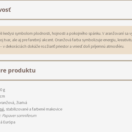
vosť
i kedysi symbolom plodnosti, hojnosti a pokojného spánku. V aranžovaní sa v
voj tvar, ale aj pre farebný akcent. Oranžová farba symbolizuje energiu, kreativit
 v dekoráciách dokáže rozžiariť priestor a vniesť doň príjemnú atmosféru.
re produktu
30 g
 cm
 oranžová, žiarivá
né
, stabilizované a farbené makovice
v:
Papaver somniferum
ná Európa