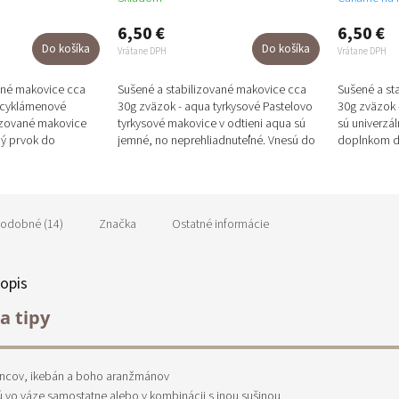
6,50 €
6,50 €
Do košíka
Do košíka
Vrátane DPH
Vrátane DPH
ané makovice cca
Sušené a stabilizované makovice cca
Sušené a st
é cyklámenové
30g zväzok - aqua tyrkysové Pastelovo
30g zväzok 
izované makovice
tyrkysové makovice v odtieni aqua sú
sú univerzá
ný prvok do
jemné, no neprehliadnuteľné. Vnesú do
doplnkom do
nov. Ich sýta
aranžmánov ľahkosť,...
svadobných
zvýrazní...
odobné (14)
Značka
Ostatné informácie
opis
a tipy
encov, ikebán a boho aranžmánov
nú vo váze samostatne alebo v kombinácii s inou sušinou