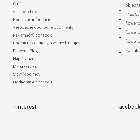
O nás
i
objedn
e
Veľkoobchod
+421 95
Kontaktné informácie
flowerio
Všeobecné obchodné podmienky
flowerio
Reklamačný poriadok
flowerio
Podmienky ochrany osobných údajov
Youtube
Flowerio Blog
Napíšte nám
Mapa serveru
Slovník pojmov
Hodnotenie obchodu
Pinterest
Faceboo