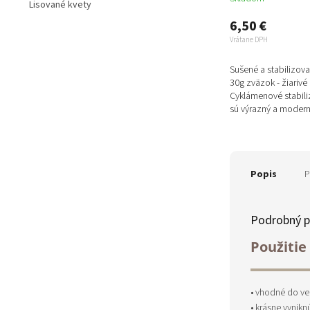
Lisované kvety
6,50 €
Vrátane DPH
Sušené a stabilizov
30g zväzok - žiariv
Cyklámenové stabil
sú výrazný a moder
kreatívnych aranžmá
farba...
Popis
P
Podrobný p
Použitie 
• vhodné do v
• krásne vynik