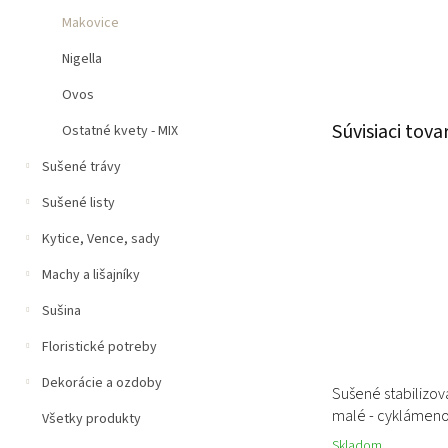
Makovice
Nigella
Ovos
Súvisiaci tova
Ostatné kvety - MIX
Sušené trávy
Sušené listy
Kytice, Vence, sady
Machy a lišajníky
Sušina
Floristické potreby
Dekorácie a ozdoby
Sušené stabilizo
malé - cyklámen
Všetky produkty
Skladom