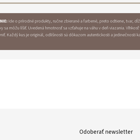
NIE:
Ide o prírodné produkty, ručne zbierané a farbené, preto odtiene, tvar, dĺ
ky sa môžu líšiť. Uvedená hmotnosť sa vzťahuje na váhu v deň viazania. Vlhkosť
iť. Každý kus je originál, odlišnosti sú dôkazom autentickosti a jedinečnosti 
Odoberať newsletter