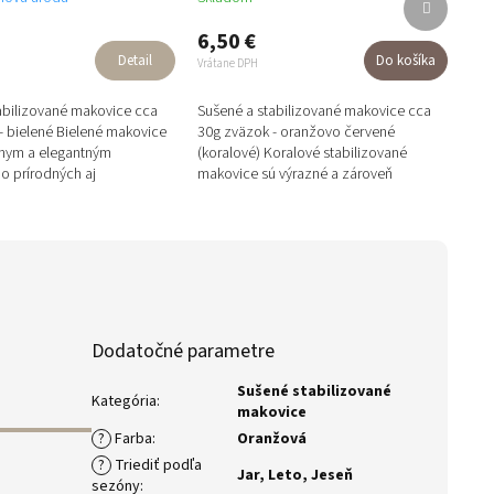
produkt
6,50 €
Detail
Do košíka
Vrátane DPH
abilizované makovice cca
Sušené a stabilizované makovice cca
- bielené Bielené makovice
30g zväzok - oranžovo červené
lnym a elegantným
(koralové) Koralové stabilizované
 prírodných aj
makovice sú výrazné a zároveň
 aranžmánov. Jemný odtieň
elegantné. Spájajú teplo červenej a
sviežosť...
Dodatočné parametre
Sušené stabilizované
Kategória
:
makovice
?
Farba
:
Oranžová
?
Triediť podľa
Jar
,
Leto
,
Jeseň
sezóny
: