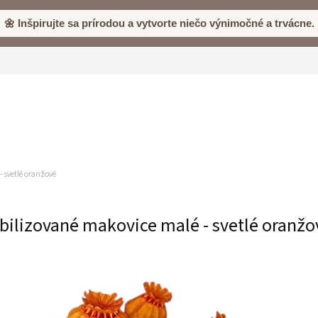
🌼 Inšpirujte sa prírodou a vytvorte niečo výnimočné a trvácne.
 svetlé oranžové
bilizované makovice malé - svetlé oranžo