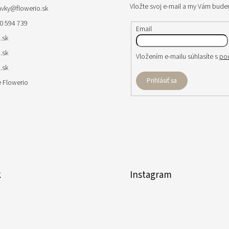
Vložte svoj e-mail a my Vám bude
avky
@
flowerio.sk
0 594 739
Email
.sk
.sk
Vložením e-mailu súhlasíte s
po
.sk
Prihlásiť sa
 Flowerio
k
Instagram