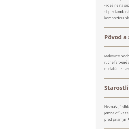
• ideálne na s
• tip: v kombin
kompozíciu pln
Pôvod a 
Makovice pochá
ručne farbené d
miniatúrne hlav
Starostl
Neznášajú vlhk
jemne ofúkajte
pred priamym U