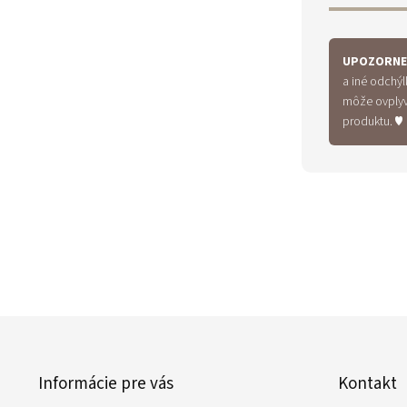
UPOZORNE
a iné odchýl
môže ovplyvn
produktu. ♥
Z
á
p
Informácie pre vás
Kontakt
ä
t