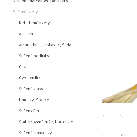
n
Nákupné darčekové poukážky
e
Sušené kvety
l
Nefarbené kvety
Achillea
Amaranthus, Láskavec, Šarlát
Sušené bodliaky
Glixia
Gypsomilka
Sušené klasy
Limonky, Statice
Sušený ľan
Stabilizované ruže, Hortenzie
Sušené slamienky