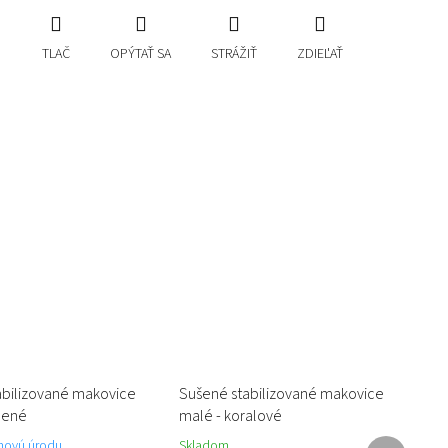
TLAČ
OPÝTAŤ SA
STRÁŽIŤ
ZDIEĽAŤ
abilizované makovice
Sušené stabilizované makovice
lené
malé - koralové
Ďalší
novú úrodu
Skladom