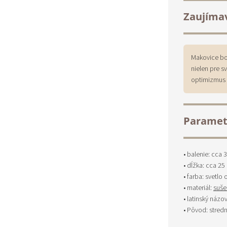
Zaujíma
Makovice bol
nielen pre s
optimizmus –
Paramet
• balenie: cca 
• dĺžka: cca 25
• farba: svetlo
• materiál:
suše
• latinský názo
• Pôvod: stred