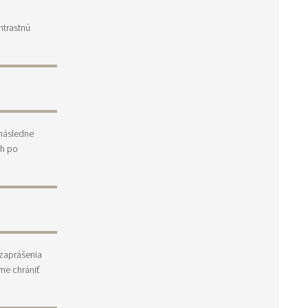
ntrastnú
následne
ch po
 zaprášenia
me chrániť