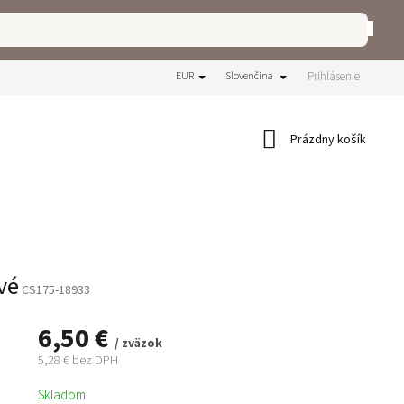
Prihlásenie
EUR
Slovenčina
Nákupný
Prázdny košík
košík
vé
CS175-18933
6,50 €
/ zväzok
5,28 € bez DPH
Jednotková
Skladom
cena: