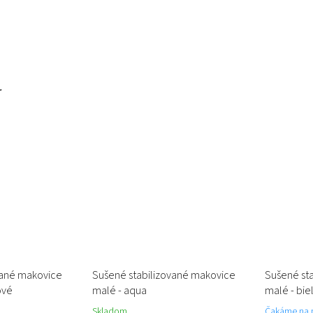
r
vané makovice
Sušené stabilizované makovice
Sušené st
ové
malé - aqua
malé - bie
Skladom
Čakáme na 