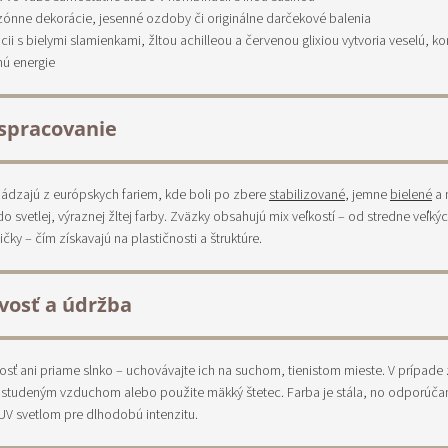
ezónne dekorácie, jesenné ozdoby či originálne darčekové balenia
ácii s bielymi slamienkami, žltou achilleou a červenou glixiou vytvoria veselú, ko
ú energie
spracovanie
dzajú z európskych fariem, kde boli po zbere
stabilizované
, jemne
bielené
a 
o svetlej, výraznej žltej farby. Zväzky obsahujú mix veľkostí – od stredne veľký
ičky – čím získavajú na plastičnosti a štruktúre.
ivosť a údržba
osť ani priame slnko – uchovávajte ich na suchom, tienistom mieste. V prípade
 studeným vzduchom alebo použite mäkký štetec. Farba je stála, no odporúča
V svetlom pre dlhodobú intenzitu.