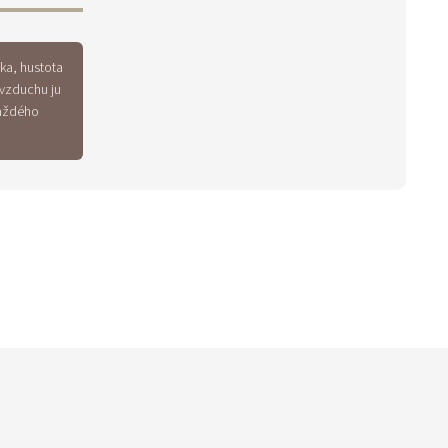
žka, hustota
 vzduchu ju
každého