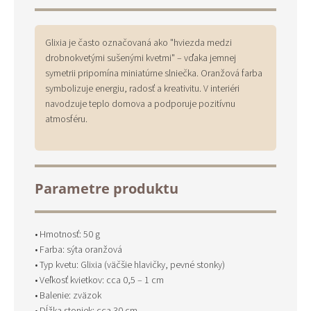
Glixia je často označovaná ako "hviezda medzi
drobnokvetými sušenými kvetmi" – vďaka jemnej
symetrii pripomína miniatúrne slniečka. Oranžová farba
symbolizuje energiu, radosť a kreativitu. V interiéri
navodzuje teplo domova a podporuje pozitívnu
atmosféru.
Parametre produktu
• Hmotnosť: 50 g
• Farba: sýta oranžová
• Typ kvetu: Glixia (väčšie hlavičky, pevné stonky)
• Veľkosť kvietkov: cca 0,5 – 1 cm
• Balenie: zväzok