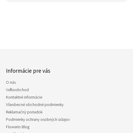
Z
á
p
Informácie pre vás
ä
t
O nás
i
e
Veľkoobchod
Kontaktné informácie
Všeobecné obchodné podmienky
Reklamačný poriadok
Podmienky ochrany osobných údajov
Flowerio Blog