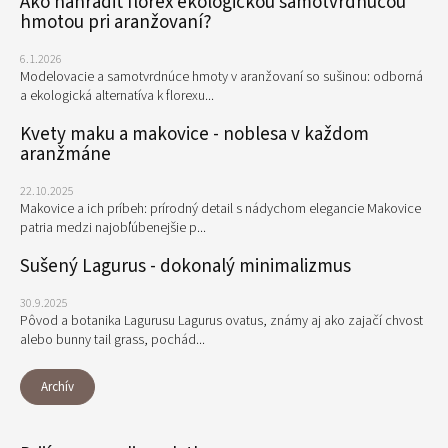
Ako nahradiť florex ekologickou samotvrdnúcou
hmotou pri aranžovaní?
6.1.2026
Modelovacie a samotvrdnúce hmoty v aranžovaní so sušinou: odborná
a ekologická alternatíva k florexu...
Kvety maku a makovice - noblesa v každom
aranžmáne
22.10.2025
Makovice a ich príbeh: prírodný detail s nádychom elegancie Makovice
patria medzi najobľúbenejšie p...
Sušený Lagurus - dokonalý minimalizmus
30.9.2025
Pôvod a botanika Lagurusu Lagurus ovatus, známy aj ako zajačí chvost
alebo bunny tail grass, pochád...
Archív