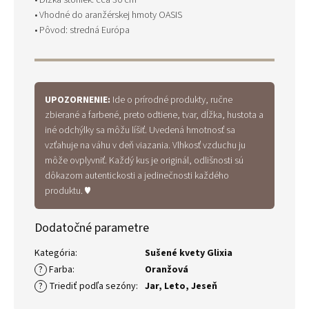
• Dĺžka stoniek: cca 30 cm
• Vhodné do aranžérskej hmoty OASIS
• Pôvod: stredná Európa
UPOZORNENIE:
Ide o prírodné produkty, ručne
zbierané a farbené, preto odtiene, tvar, dĺžka, hustota a
iné odchýlky sa môžu líšiť. Uvedená hmotnosť sa
vzťahuje na váhu v deň viazania. Vlhkosť vzduchu ju
môže ovplyvniť. Každý kus je originál, odlišnosti sú
dôkazom autentickosti a jedinečnosti každého
produktu. ♥
Dodatočné parametre
Kategória
:
Sušené kvety Glixia
?
Farba
:
Oranžová
?
Triediť podľa sezóny
:
Jar
,
Leto
,
Jeseň