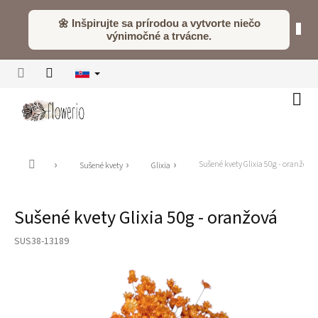
Prejsť
na
🌼 Inšpirujte sa prírodou a vytvorte niečo
obsah
výnimočné a trvácne.
Náku
koší
Domov
Sušené kvety Glixia 50g - oranžová
Sušené kvety
Glixia
Sušené kvety Glixia 50g - oranžová
SUS38-13189