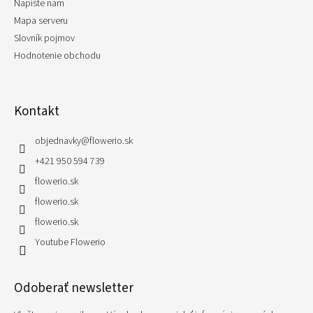
Napíšte nám
Mapa serveru
Slovník pojmov
Hodnotenie obchodu
Kontakt
objednavky
@
flowerio.sk
+421 950 594 739
flowerio.sk
flowerio.sk
flowerio.sk
Youtube Flowerio
Odoberať newsletter