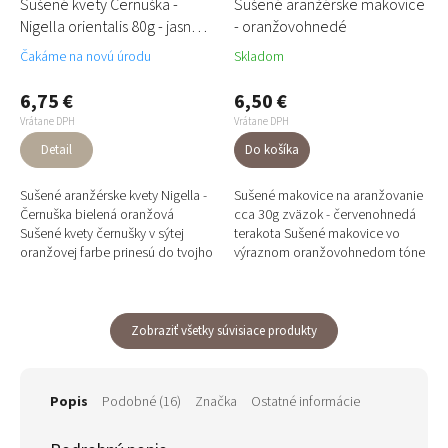
Sušené kvety Černuška -
Sušené aranžérske makovice
Nigella orientalis 80g - jasné
- oranžovohnedé
oranžové
Čakáme na novú úrodu
Skladom
6,75 €
6,50 €
Vrátane DPH
Vrátane DPH
Detail
Do košíka
Sušené aranžérske kvety Nigella -
Sušené makovice na aranžovanie
Černuška bielená oranžová
cca 30g zväzok - červenohnedá
Sušené kvety černušky v sýtej
terakota Sušené makovice vo
oranžovej farbe prinesú do tvojho
výraznom oranžovohnedom tóne
aranžmánu energiu, teplo a
terakoty pripomínajúcom tradičné
dynamiku. Vďaka...
hlinené škridly....
Zobraziť všetky súvisiace produkty
Popis
Podobné (16)
Značka
Ostatné informácie