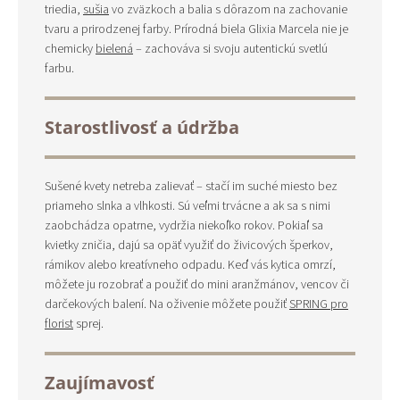
triedia,
sušia
vo zväzkoch a balia s dôrazom na zachovanie
tvaru a prirodzenej farby. Prírodná biela Glixia Marcela nie je
chemicky
bielená
– zachováva si svoju autentickú svetlú
farbu.
Starostlivosť a údržba
Sušené kvety netreba zalievať – stačí im suché miesto bez
priameho slnka a vlhkosti. Sú veľmi trvácne a ak sa s nimi
zaobchádza opatrne, vydržia niekoľko rokov. Pokiaľ sa
kvietky zničia, dajú sa opäť využiť do živicových šperkov,
rámikov alebo kreatívneho odpadu. Keď vás kytica omrzí,
môžete ju rozobrať a použiť do mini aranžmánov, vencov či
darčekových balení. Na oživenie môžete použiť
SPRING pro
florist
sprej.
Zaujímavosť