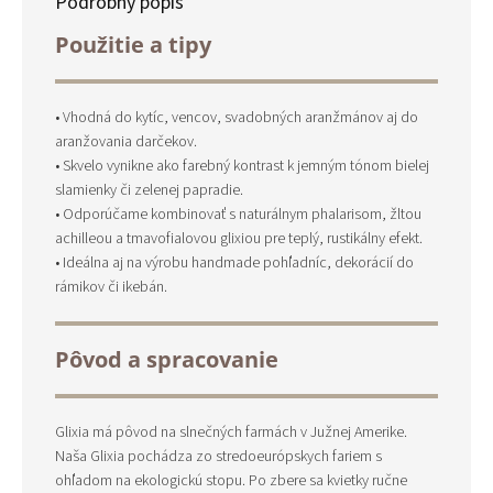
Podrobný popis
Použitie a tipy
• Vhodná do kytíc, vencov, svadobných aranžmánov aj do
aranžovania darčekov.
• Skvelo vynikne ako farebný kontrast k jemným tónom bielej
slamienky či zelenej papradie.
• Odporúčame kombinovať s naturálnym phalarisom, žltou
achilleou a tmavofialovou glixiou pre teplý, rustikálny efekt.
• Ideálna aj na výrobu handmade pohľadníc, dekorácií do
rámikov či ikebán.
Pôvod a spracovanie
Glixia má pôvod na slnečných farmách v Južnej Amerike.
Naša Glixia pochádza zo stredoeurópskych fariem s
ohľadom na ekologickú stopu. Po zbere sa kvietky ručne