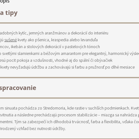
opis
a tipy
adobných kytíc, jemných aranžmánov a dekorácií do interiéru
ajú
sušené
kvety ako pšenica, kraspedia alebo levanduľa
encov, ikebán a stolových dekorácií v pastelových tónoch
o svetlými slamienkami a béžovým amarantom pre elegantný, harmonický výsl
rinesú pocit pokoja a vzdušnosti, vhodné aj do spální či obývačiek
kvety nevyžadujú údržbu a zachovávajú si farbu a pružnosť po dlhé mesiace
spracovanie
um sinuata pochádza zo Stredomoria, kde rastie v suchších podmienkach. Kvety
vitnutia a následne prechádzajú procesom stabilizácie – miazga sa nahrádza 
mentmi. Tým sa zabezpečí ich dlhodobá trvácnosť, farba a flexibilita, vďaka čo
irodzený vzhľad bez nutnosti údržby.