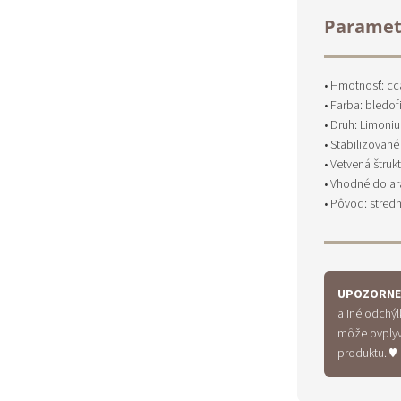
Paramet
• Hmotnosť: cc
• Farba: bledof
• Druh: Limoniu
• Stabilizovan
• Vetvená štruk
• Vhodné do ar
• Pôvod: stred
UPOZORNE
a iné odchýl
môže ovplyvn
produktu. ♥