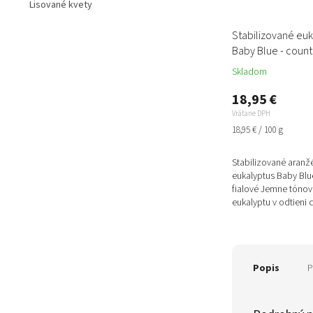
Lisované kvety
Stabilizované euk
Baby Blue - count
Skladom
18,95 €
Vrátane DPH
Jednotková
18,95 € / 100 g
cena:
Stabilizované aranžé
eukalyptus Baby Blu
fialové Jemne tónova
eukalyptu v odtieni 
pôsobia sofistikovan
Popis
P