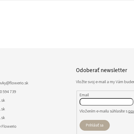
Odoberať newsletter
Vložte svoj e-mail a my Vám bude
avky
@
flowerio.sk
0 594 739
Email
.sk
.sk
Vložením e-mailu súhlasíte s
po
.sk
Prihlásiť sa
 Flowerio