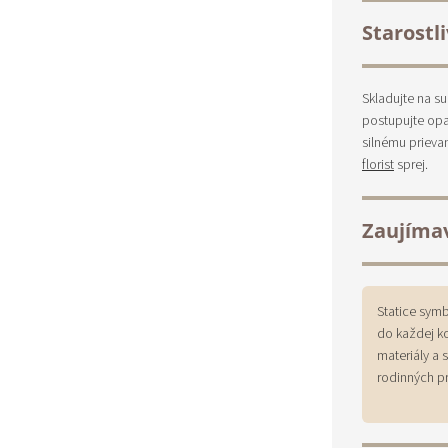
Starostl
Skladujte na s
postupujte opa
silnému priev
florist
sprej.
Zaujíma
Statice symb
do každej k
materiály a 
rodinných pr