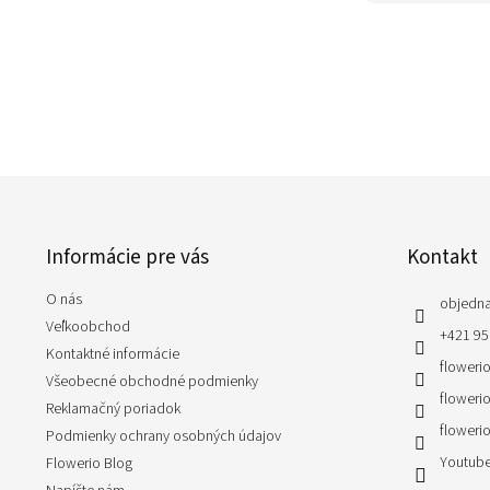
Z
á
p
Informácie pre vás
Kontakt
ä
t
O nás
i
objedn
e
Veľkoobchod
+421 95
Kontaktné informácie
flowerio
Všeobecné obchodné podmienky
flowerio
Reklamačný poriadok
flowerio
Podmienky ochrany osobných údajov
Youtube
Flowerio Blog