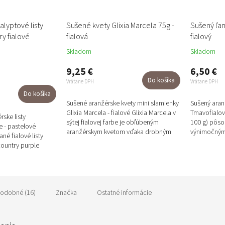
alyptové listy
Sušené kvety Glixia Marcela 75g -
Sušený ľan
ry fialové
fialová
fialový
Skladom
Skladom
9,25 €
6,50 €
Do košíka
Vrátane DPH
Vrátane DPH
Do košíka
Sušené aranžérske kvety mini slamienky
Sušený aranž
Glixia Marcela - fialové Glixia Marcela v
Tmavofialový
rske listy
sýtej fialovej farbe je obľúbeným
100 g) pôso
e - pastelové
aranžérskym kvetom vďaka drobným
výnimočným
né fialové listy
hlavičkám na tenkých...
floristov a v
country purple
e a elegantne....
odobné (16)
Značka
Ostatné informácie