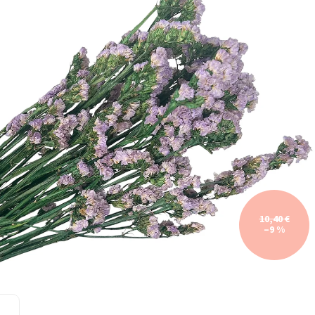
10,40 €
–9 %