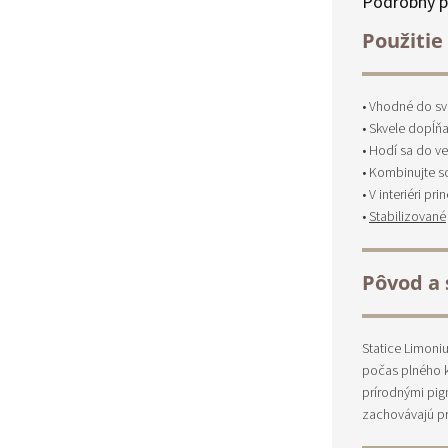
Podrobný p
Použitie 
• Vhodné do sv
• Skvele dopĺň
• Hodí sa do v
• Kombinujte s
• V interiéri p
•
Stabilizované
Pôvod a 
Statice Limoni
počas plného k
prírodnými pig
zachovávajú pr