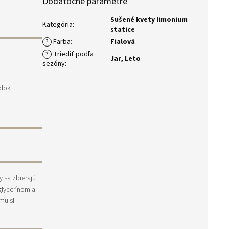
Dodatočné parametre
Sušené kvety limonium
Kategória
:
statice
?
Farba
:
Fialová
?
Triediť podľa
Jar
,
Leto
sezóny
:
edok
 sa zbierajú
glycerínom a
mu si