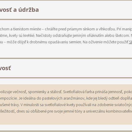
ivosť a údržba
uchom a tienistom mieste – chráňte pred priamym slnkom a vlhkosťou. Pri manip
trne, kvety sú krehké. Nečistoty odstraňujte jemným ofúknutím alebo štetcom. 
anu – môže dôjsť k drobnému opadávaniu semien. Na oživenie môžete použiť
S
vosť
olizuje večnosť, spomienky a stálosť. Svetlofialová farba prináša jemnosť, poko
ompozície. Je ideálna do pastelových aranžmánov, kde jej bledý odtieň dopĺňa
sušené trávy. V minulosti sa svetlofialové kvety používali na zdobenie sviatočný
íležitostí, dnes sú obľúbené pre svoje jemné tóny a univerzálnu kombinovateľn