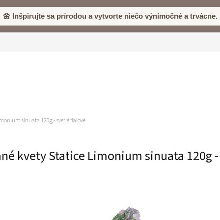
🌼 Inšpirujte sa prírodou a vytvorte niečo výnimočné a trvácne.
imonium sinuata 120g - svetlé fialové
ané kvety Statice Limonium sinuata 120g - 