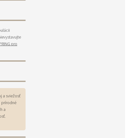
ulácii
Nevystavujte
PRING pro
j a sviežosť
 prírodné
ch a
osť.