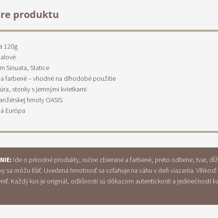
re produktu
a 120g
ialové
m Sinuata, Statice
é a farbené – vhodné na dlhodobé použitie
túra, stonky s jemnými kvietkami
anžérskej hmoty OASIS
ná Európa
NIE:
Ide o prírodné produkty, ručne zbierané a farbené, preto odtiene, tvar, dĺ
ky sa môžu líšiť. Uvedená hmotnosť sa vzťahuje na váhu v deň viazania. Vlhkosť
iť. Každý kus je originál, odlišnosti sú dôkazom autentickosti a jedinečnosti 