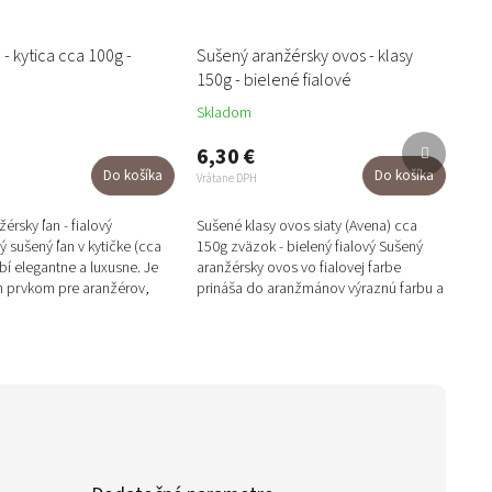
 - kytica cca 100g -
Sušený aranžérsky ovos - klasy
150g - bielené fialové
Skladom
Ďalší
6,30 €
produkt
Do košíka
Do košíka
Vrátane DPH
érsky ľan - fialový
Sušené klasy ovos siaty (Avena) cca
 sušený ľan v kytičke (cca
150g zväzok - bielený fialový Sušený
bí elegantne a luxusne. Je
aranžérsky ovos vo fialovej farbe
 prvkom pre aranžérov,
prináša do aranžmánov výraznú farbu a
šetkých, ktorí...
štruktúru. Klasy sú dlhé cca...