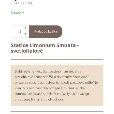
7,64 € bez DPH
Jednotková
Skladom
cena:
Pridať do košíka
Statice Limonium Sinuata -
svetlofialové
Stabilizované
kvety Statice Limonium sinuata v
svetlofialovej farbe prinášajú do aranžmánov jemnú,
sviežu a vzdušnú atmosféru. Ich bledý pastelový odtieň je
ideálny pre romantické, vintage aj minimalistické
kompozície. Vďaka stabilizácii si kvety zachovávajú
prirodzený tvar a farbu dlhodobo.