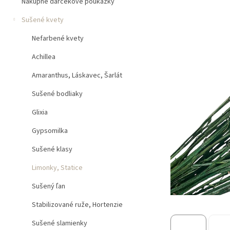
n
Nákupné darčekové poukážky
e
Sušené kvety
l
Nefarbené kvety
Achillea
Amaranthus, Láskavec, Šarlát
Sušené bodliaky
Glixia
Gypsomilka
Sušené klasy
Limonky, Statice
Sušený ľan
Stabilizované ruže, Hortenzie
Sušené slamienky