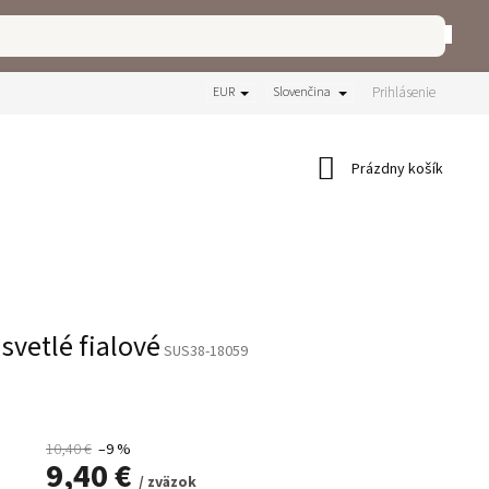
Prihlásenie
EUR
Slovenčina
Nákupný
Prázdny košík
košík
svetlé fialové
SUS38-18059
10,40 €
–9 %
9,40 €
/ zväzok