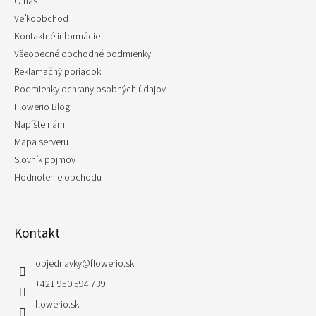
O nás
i
e
Veľkoobchod
Kontaktné informácie
Všeobecné obchodné podmienky
Reklamačný poriadok
Podmienky ochrany osobných údajov
Flowerio Blog
Napíšte nám
Mapa serveru
Slovník pojmov
Hodnotenie obchodu
Kontakt
objednavky
@
flowerio.sk
+421 950 594 739
flowerio.sk