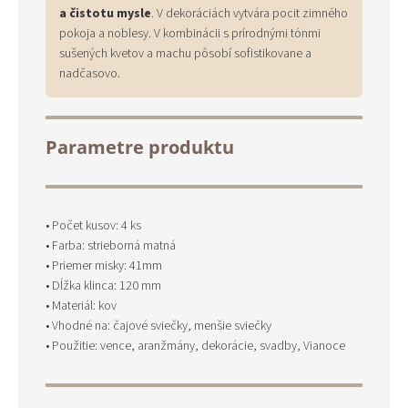
a čistotu mysle
. V dekoráciách vytvára pocit zimného
pokoja a noblesy. V kombinácii s prírodnými tónmi
sušených kvetov a machu pôsobí sofistikovane a
nadčasovo.
Parametre produktu
• Počet kusov: 4 ks
• Farba: strieborná matná
• Priemer misky: 41mm
• Dĺžka klinca: 120 mm
• Materiál: kov
• Vhodné na: čajové sviečky, menšie sviečky
• Použitie: vence, aranžmány, dekorácie, svadby, Vianoce