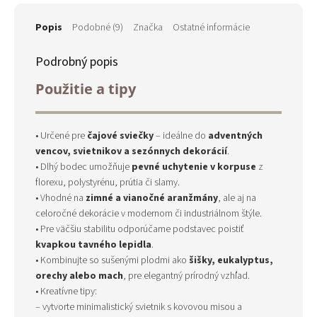
Popis
Podobné (9)
Značka
Ostatné informácie
Podrobný popis
Použitie a tipy
• Určené pre
čajové sviečky
– ideálne do
adventných
vencov, svietnikov a sezónnych dekorácií
.
• Dlhý bodec umožňuje
pevné uchytenie v korpuse
z
florexu, polystyrénu, prútia či slamy.
• Vhodné na
zimné a vianočné aranžmány
, ale aj na
celoročné dekorácie v modernom či industriálnom štýle.
• Pre väčšiu stabilitu odporúčame podstavec poistiť
kvapkou tavného lepidla
.
• Kombinujte so sušenými plodmi ako
šišky, eukalyptus,
orechy alebo mach
, pre elegantný prírodný vzhľad.
• Kreatívne tipy:
– vytvorte minimalistický svietnik s kovovou misou a