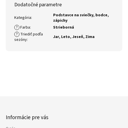
Dodatočné parametre
Podstavce na sviečky, bodce,
Kategória
:
zápichy
?
Farba
:
Strieborná
?
Triediť podľa
Jar
,
Leto
,
Jeseň
,
Zima
sezóny
:
Z
á
p
Informácie pre vás
ä
t