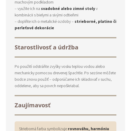
machovým podkladom
– využite ich na
svadobné alebo zimné stoly
v
kombinácii s bielymi a sivými odtieňmi
– doplňte ich o metalické ozdoby –
strieborné, platino či
perleťové dekorácie
Starostlivosť a údržba
Po použití odstráňte zvyšky vosku teplou vodou alebo
mechanicky pomocou drevenej špachtle. Po sezóne môžete
bodce znovu použiť – odporúčame ich skladovať v suchu,
oddelene, aby sa povrch nepoškriabal.
Zaujímavosť
Strieborná farba symbolizuje
rovnováhu, harmóniu