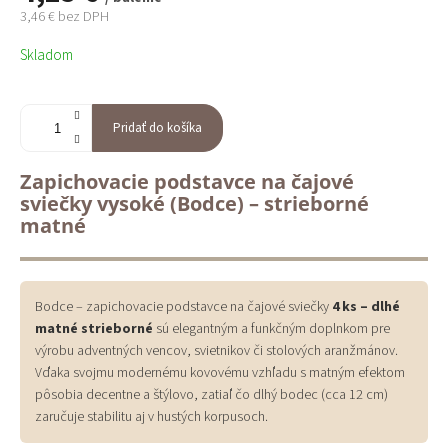
3,46 € bez DPH
Jednotková
Skladom
cena:
Pridať do košíka
Zapichovacie podstavce na čajové
sviečky vysoké (Bodce) – strieborné
matné
Bodce – zapichovacie podstavce na čajové sviečky
4 ks – dlhé
matné strieborné
sú elegantným a funkčným doplnkom pre
výrobu adventných vencov, svietnikov či stolových aranžmánov.
Vďaka svojmu modernému kovovému vzhľadu s matným efektom
pôsobia decentne a štýlovo, zatiaľ čo dlhý bodec (cca 12 cm)
zaručuje stabilitu aj v hustých korpusoch.