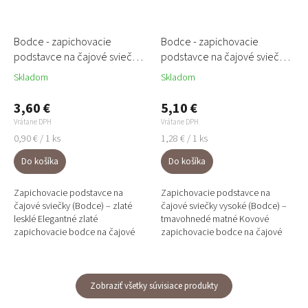
Bodce - zapichovacie
Bodce - zapichovacie
podstavce na čajové sviečky
podstavce na čajové sviečky
4ks - krátke zlaté
4ks - dlhé tmavohnedé
Skladom
Skladom
3,60 €
5,10 €
Vrátane DPH
Vrátane DPH
Jednotková
Jednotková
0,90 € / 1 ks
1,28 € / 1 ks
cena:
cena:
Do košíka
Do košíka
Zapichovacie podstavce na
Zapichovacie podstavce na
čajové sviečky (Bodce) – zlaté
čajové sviečky vysoké (Bodce) –
lesklé Elegantné zlaté
tmavohnedé matné Kovové
zapichovacie bodce na čajové
zapichovacie bodce na čajové
sviečky patria medzi obľúbené
sviečky v tmavohnedej farbe s
floristické doplnky pre výrobu...
extra dlhým klincom (12 cm) –...
Zobraziť všetky súvisiace produkty