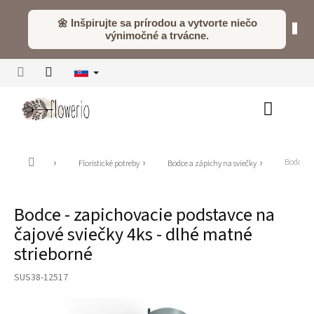
Prejsť
na
🌼 Inšpirujte sa prírodou a vytvorte niečo
obsah
výnimočné a trvácne.
Nákupn
košík
Domov
Bodce - 
Floristické potreby
Bodce a zápichy na sviečky
Bodce - zapichovacie podstavce na
čajové sviečky 4ks - dlhé matné
strieborné
SUS38-12517