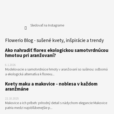
Sledovať na Instagrame
Flowerio Blog - sušené kvety, inšpirácie a trendy
Ako nahradiť florex ekologickou samotvrdnúcou
hmotou pri aranžovaní?
6.1.2026
Modelovacie a samotvrdnúce hmoty v aranžovaní so sušinou: odborná
a ekologická alternatíva k florexu...
Kvety maku a makovice - noblesa v každom
aranžmáne
22.10.2025
Makovice a ich príbeh: prírodný detail s nádychom elegancie Makovice
patria medzi najobľúbenejšie p...