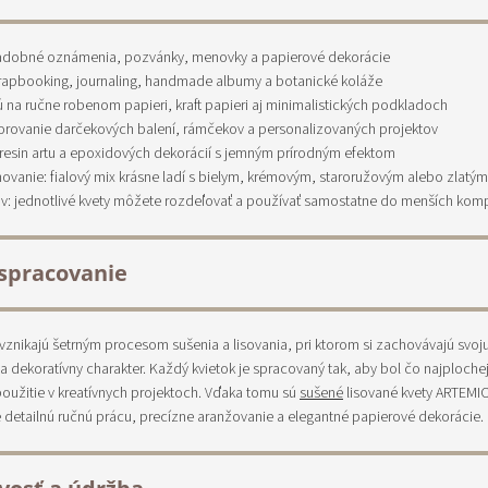
svadobné oznámenia, pozvánky, menovky a papierové dekorácie
rapbooking, journaling, handmade albumy a botanické koláže
ú na ručne robenom papieri, kraft papieri aj minimalistických podkladoch
korovanie darčekových balení, rámčekov a personalizovaných projektov
 resin artu a epoxidových dekorácií s jemným prírodným efektom
novanie: fialový mix krásne ladí s bielym, krémovým, staroružovým alebo zlat
cov: jednotlivé kvety môžete rozdeľovať a používať samostatne do menších komp
spracovanie
 vznikajú šetrným procesom sušenia a lisovania, pri ktorom si zachovávajú svoj
a dekoratívny charakter. Každý kvietok je spracovaný tak, aby bol čo najplochej
použitie v kreatívnych projektoch. Vďaka tomu sú
sušené
lisované kvety ARTEMI
 detailnú ručnú prácu, precízne aranžovanie a elegantné papierové dekorácie.