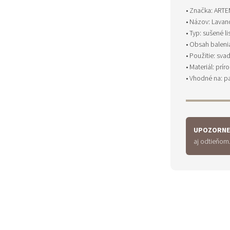
• Značka: ART
• Názov: Lavan
• Typ: sušené l
• Obsah balenia
• Použitie: sv
• Materiál: prí
• Vhodné na: p
UPOZORNE
aj odtieňom