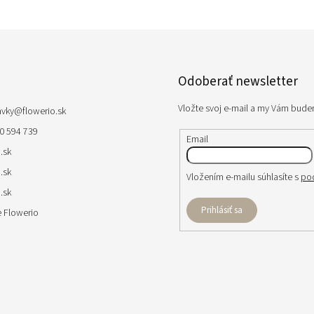
Odoberať newsletter
Vložte svoj e-mail a my Vám bude
avky
@
flowerio.sk
0 594 739
Email
.sk
.sk
Vložením e-mailu súhlasíte s
po
.sk
Prihlásiť sa
 Flowerio