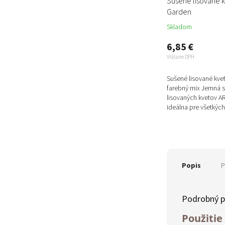
Sušené lisované 
Garden
Skladom
6,85 €
Vrátane DPH
Sušené lisované kve
farebný mix Jemná 
lisovaných kvetov A
ideálna pre všetkých,
botanický dizajn, kre
Popis
P
Podrobný p
Použitie 