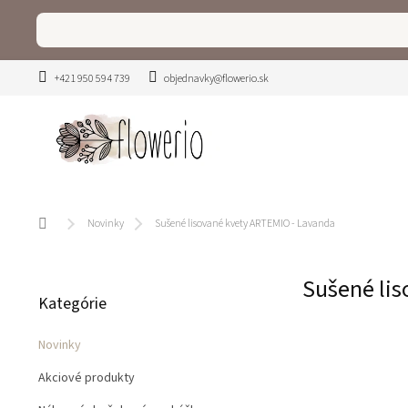
Prejsť
na
obsah
+421 950 594 739
objednavky@flowerio.sk
Domov
Novinky
Sušené lisované kvety ARTEMIO - Lavanda
B
Sušené lis
Preskočiť
o
Kategórie
kategórie
č
n
Novinky
ý
p
Akciové produkty
a