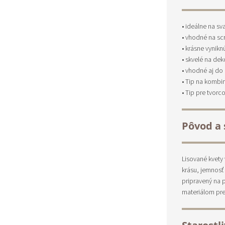
• ideálne na 
• vhodné na sc
• krásne vynikn
• skvelé na de
• vhodné aj do
• Tip na kombi
• Tip pre tvor
Pôvod a 
Lisované kvety
krásu, jemnosť 
pripravený na 
materiálom pre