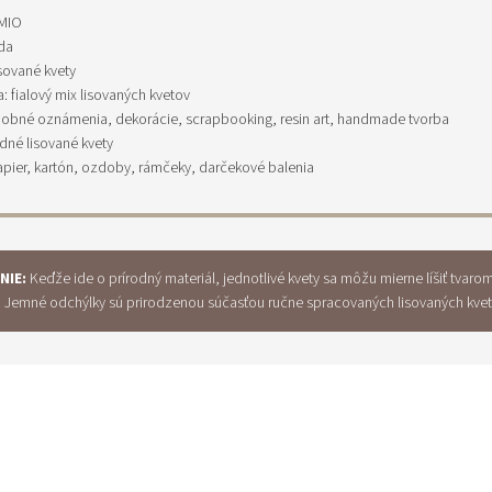
EMIO
da
isované kvety
: fialový mix lisovaných kvetov
adobné oznámenia, dekorácie, scrapbooking, resin art, handmade tvorba
rodné lisované kvety
apier, kartón, ozdoby, rámčeky, darčekové balenia
NIE:
Keďže ide o prírodný materiál, jednotlivé kvety sa môžu mierne líšiť tvaro
. Jemné odchýlky sú prirodzenou súčasťou ručne spracovaných lisovaných kvet