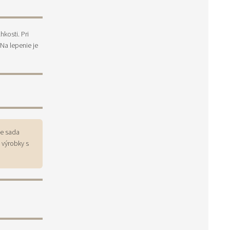
kosti. Pri
 Na lepenie je
je sada
 výrobky s