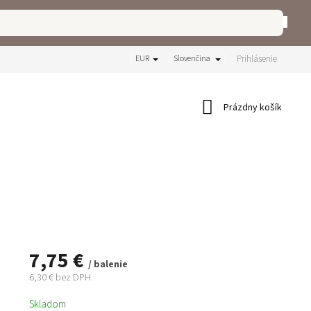
Prihlásenie
EUR
Slovenčina
Nákupný
Prázdny košík
košík
7,75 €
/ balenie
6,30 € bez DPH
Jednotková
Skladom
cena: