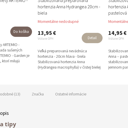
kvety ARTEMIO -
Stabilizovaná preparovaná
Stabilizo
hortenzia Anna Hydrangea 20cm -
hortenzia
biela
pastelová
Momentálne nedostupné
Momentálne
Do košíka
13,95 €
14,95 €
Detail
Vrátane DPH
Vrátane DPH
ty ARTEMIO -
sada sušených
Veľká preparovaná nevädnúca
Stabilizova
RTEMIO - Garden je
hortenzia - 20cm hlava - biela
Anna – past
 ktorí milujú
Stabilizovaná hortenzia Anna
stabilizova
atívnu tvorbu a...
(Hydrangea macrophylla) v čistej bielej
jemnom pas
farbe je luxusný floristický materiál s...
je výsledkom
odobné (13)
Značka
Ostatné informácie
opis
a tipy