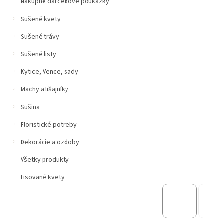
n
Nákupné darčekové poukážky
e
Sušené kvety
l
Sušené trávy
Sušené listy
Kytice, Vence, sady
Machy a lišajníky
Sušina
Floristické potreby
Dekorácie a ozdoby
Všetky produkty
Lisované kvety