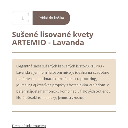
Pridať do košíka
Sušené
lisované kvety
ARTEMIO - Lavanda
Elegantná sada sušených lisovaných kvetov ARTEMIO -
Lavanda v jemnom fialovom mixe je ideálna na svadobné
oznámenia, handmade dekorácie, scrapbooking,
journaling aj kreatívne projekty s botanickým vzhľadom. V
balení nájdete harmonickú kombináciu fialových odtieňov,
ktorá pôsobí romanticky, jemne a vkusne.
Detailné informácie