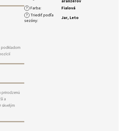
aranžérov
?
Farba
:
Fialová
?
Triediť podľa
Jar
,
Leto
sezóny
:
ým podkladom
ozícií
u prirodzenú
ší a
O skvelým