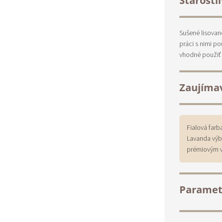
Starostl
Sušené lisovan
práci s nimi po
vhodné použiť 
Zaujíma
Fialová farb
Lavanda výb
prémiovým 
Paramet