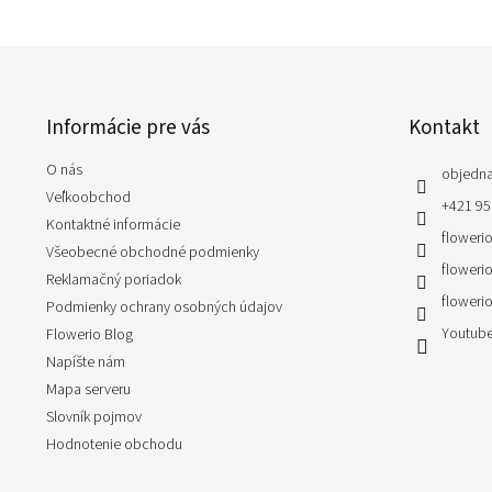
Z
á
p
Informácie pre vás
Kontakt
ä
t
O nás
i
objedn
e
Veľkoobchod
+421 95
Kontaktné informácie
flowerio
Všeobecné obchodné podmienky
flowerio
Reklamačný poriadok
flowerio
Podmienky ochrany osobných údajov
Youtube
Flowerio Blog
Napíšte nám
Mapa serveru
Slovník pojmov
Hodnotenie obchodu