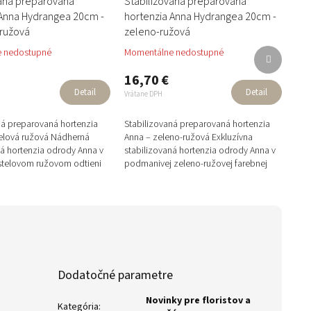
vaná preparovaná
Stabilizovaná preparovaná
 Anna Hydrangea 20cm -
hortenzia Anna Hydrangea 20cm -
 ružová
zeleno-ružová
Ďalší
 nedostupné
Momentálne nedostupné
produkt
16,70 €
Detail
Detail
Vrátane DPH
ná preparovaná hortenzia
Stabilizovaná preparovaná hortenzia
elová ružová Nádherná
Anna – zeleno-ružová Exkluzívna
ná hortenzia odrody Anna v
stabilizovaná hortenzia odrody Anna v
telovom ružovom odtieni
podmanivej zeleno-ružovej farebnej
 precíznej...
kombinácii. Vďaka profesionálnej...
Dodatočné parametre
Novinky pre floristov a
Kategória
: