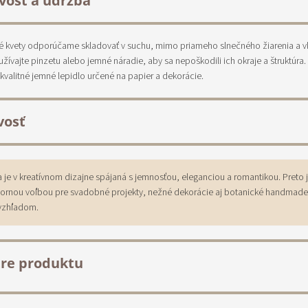
ivosť a údržba
é kvety odporúčame skladovať v suchu, mimo priameho slnečného žiarenia a vlh
užívajte pinzetu alebo jemné náradie, aby sa nepoškodili ich okraje a štruktúra.
kvalitné jemné lepidlo určené na papier a dekorácie.
vosť
a je v kreatívnom dizajne spájaná s jemnosťou, eleganciou a romantikou. Preto 
ornou voľbou pre svadobné projekty, nežné dekorácie aj botanické handmade
vzhľadom.
re produktu