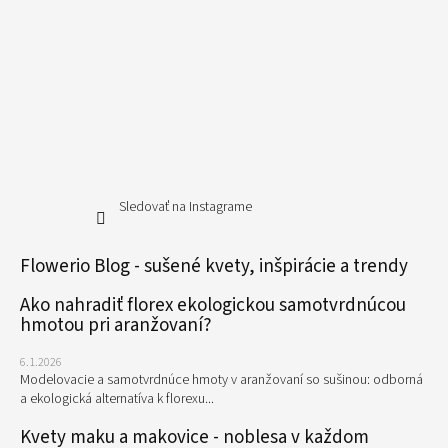
Sledovať na Instagrame
Flowerio Blog - sušené kvety, inšpirácie a trendy
Ako nahradiť florex ekologickou samotvrdnúcou
hmotou pri aranžovaní?
6.1.2026
Modelovacie a samotvrdnúce hmoty v aranžovaní so sušinou: odborná
a ekologická alternatíva k florexu...
Kvety maku a makovice - noblesa v každom