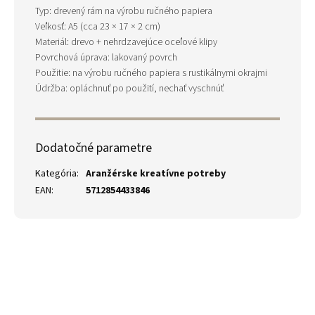
Typ: drevený rám na výrobu ručného papiera
Veľkosť: A5 (cca 23 × 17 × 2 cm)
Materiál: drevo + nehrdzavejúce oceľové klipy
Povrchová úprava: lakovaný povrch
Použitie: na výrobu ručného papiera s rustikálnymi okrajmi
Údržba: opláchnuť po použití, nechať vyschnúť
Dodatočné parametre
Kategória
:
Aranžérske kreatívne potreby
EAN
:
5712854433846