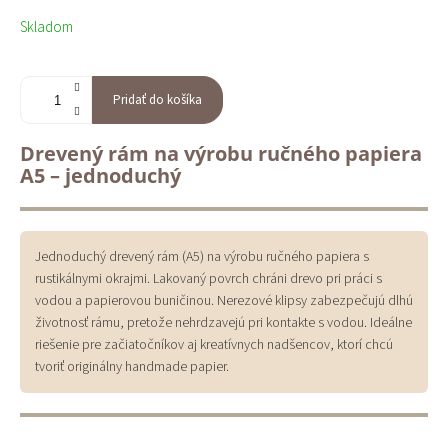
Jednotková
Skladom
cena:
Pridať do košíka
Drevený rám na výrobu ručného papiera
A5 – jednoduchý
Jednoduchý drevený rám (A5) na výrobu ručného papiera s
rustikálnymi okrajmi. Lakovaný povrch chráni drevo pri práci s
vodou a papierovou buničinou. Nerezové klipsy zabezpečujú dlhú
životnosť rámu, pretože nehrdzavejú pri kontakte s vodou. Ideálne
riešenie pre začiatočníkov aj kreatívnych nadšencov, ktorí chcú
tvoriť originálny handmade papier.