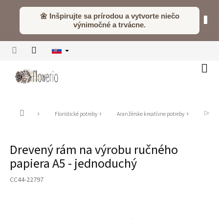
Prejsť
na
🌼 Inšpirujte sa prírodou a vytvorte niečo
obsah
výnimočné a trvácne.
Náku
koší
Domov
Dreven
Floristické potreby
Aranžérske kreatívne potreby
Drevený rám na výrobu ručného
papiera A5 - jednoduchý
CC44-22797