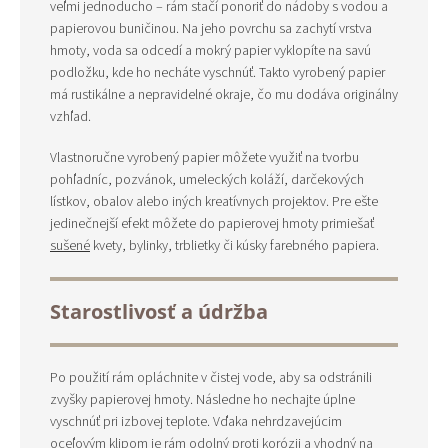
veľmi jednoducho – rám stačí ponoriť do nádoby s vodou a
papierovou buničinou. Na jeho povrchu sa zachytí vrstva
hmoty, voda sa odcedí a mokrý papier vyklopíte na savú
podložku, kde ho necháte vyschnúť. Takto vyrobený papier
má rustikálne a nepravidelné okraje, čo mu dodáva originálny
vzhľad.
Vlastnoručne vyrobený papier môžete využiť na tvorbu
pohľadníc, pozvánok, umeleckých koláží, darčekových
lístkov, obalov alebo iných kreatívnych projektov. Pre ešte
jedinečnejší efekt môžete do papierovej hmoty primiešať
sušené
kvety, bylinky, trblietky či kúsky farebného papiera.
Starostlivosť a údržba
Po použití rám opláchnite v čistej vode, aby sa odstránili
zvyšky papierovej hmoty. Následne ho nechajte úplne
vyschnúť pri izbovej teplote. Vďaka nehrdzavejúcim
oceľovým klipom je rám odolný proti korózii a vhodný na