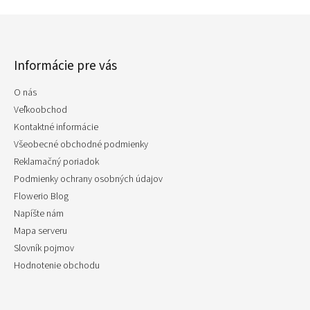
Z
á
p
Informácie pre vás
ä
t
O nás
i
e
Veľkoobchod
Kontaktné informácie
Všeobecné obchodné podmienky
Reklamačný poriadok
Podmienky ochrany osobných údajov
Flowerio Blog
Napíšte nám
Mapa serveru
Slovník pojmov
Hodnotenie obchodu