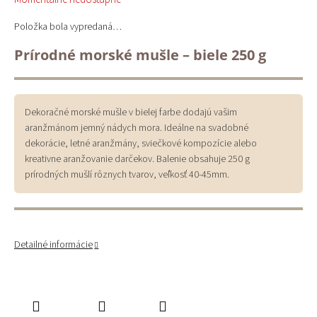
cena:
Položka bola vypredaná…
Prírodné morské mušle – biele 250 g
Dekoračné morské mušle v bielej farbe dodajú vašim
aranžmánom jemný nádych mora. Ideálne na svadobné
dekorácie, letné aranžmány, sviečkové kompozície alebo
kreativne aranžovanie darčekov. Balenie obsahuje 250 g
prírodných mušlí rôznych tvarov, veľkosť 40-45mm.
Detailné informácie