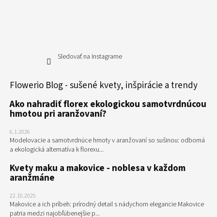
Sledovať na Instagrame
Flowerio Blog - sušené kvety, inšpirácie a trendy
Ako nahradiť florex ekologickou samotvrdnúcou
hmotou pri aranžovaní?
6.1.2026
Modelovacie a samotvrdnúce hmoty v aranžovaní so sušinou: odborná
a ekologická alternatíva k florexu...
Kvety maku a makovice - noblesa v každom
aranžmáne
22.10.2025
Makovice a ich príbeh: prírodný detail s nádychom elegancie Makovice
patria medzi najobľúbenejšie p...