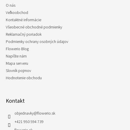
t
O nás
i
e
Veľkoobchod
Kontaktné informácie
Všeobecné obchodné podmienky
Reklamačný poriadok
Podmienky ochrany osobných údajov
Flowerio Blog
Napíšte nám
Mapa serveru
Slovník pojmov
Hodnotenie obchodu
Kontakt
objednavky
@
flowerio.sk
+421 950 594 739