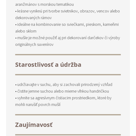
aranžmánov s morskou tematikou
• krásne vyniknú pri tvorbe svietnikov, obrazov, vencov alebo
dekorovaných rámov
• ideálne na kombinovanie so sviečkami, pieskom, kameňmi
alebo sklom
• mušle je možné použiť aj pri dekorovaní darčekov či výroby
originálnych suvenírov
Starostlivosť a údržba
• udržiavajte v suchu, aby si zachovali prirodzený vzhľad
• čistite jemne suchou alebo mierne vlhkou handričkou
• vyhnite sa agresívnym čistiacim prostriedkom, ktoré by
mohli narušiť povrch mušlí
Zaujímavosť