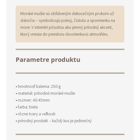
Morské mušle sú obľúbeným dekoračným prvkom už
stáročia – symbolizujú pokoj, čistotu a spomienku na
more. V interiéri pôsobia ako jemný prírodný akcent,
ktorý vnesie do priestoru dovolenkovú atmosféru.
Parametre produktu
• hmotnosť balenia: 250 g
• materiál: prírodné morské mušle
• rozmer: 40-45mm
• farba: biela
• rôzne tvary a veľkosti
• prírodný produkt – každý kus je jedinečný