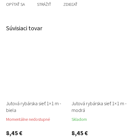
OPÝTAŤ SA
STRÁŽIŤ
ZDIEĽAŤ
Súvisiaci tovar
Jutová rybárska sieť 1×1 m -
Jutová rybárska sieť 1×1 m -
biela
modrá
Momentálne nedostupné
Skladom
8,45 €
8,45 €