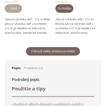
Vrátane DPH
Vrátane DPH
Detail
Do košíka
Jutová rybárska sieť – 1×1 m Biela
Jutová rybárska sieť – 1×1 m
jutová rybárska sieť s rozmermi
Modrá jutová rybárska sieť s
1×1 m je ideálna na dekorácie,
rozmermi 1×1 m je ideálna na
aranžovanie, tematické morské
dekorácie, aranžovanie,
výzdoby či kreatívne floristické
tematické morské výzdoby či
projekty....
kreatívne floristické projekty....
Zobraziť všetky súvisiace produkty
Popis
Podobné (11)
Podrobný popis
Použitie a tipy
• vhodné do letných dekorácií, svadobných výzdob a