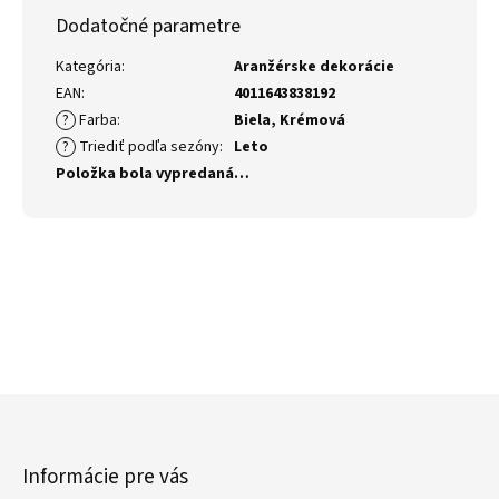
Dodatočné parametre
Kategória
:
Aranžérske dekorácie
EAN
:
4011643838192
?
Farba
:
Biela
,
Krémová
?
Triediť podľa sezóny
:
Leto
Položka bola vypredaná…
Z
á
p
Informácie pre vás
ä