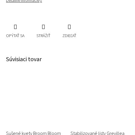
Detailné informácie
OPÝTAŤ SA
STRÁŽIŤ
ZDIEĽAŤ
Súvisiaci tovar
Sušené kvety Broom Bloom
Stabilizované listy Grevillea