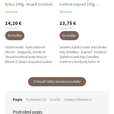
kytica 100g - tmavé bordové
Ivanhoe papraď 150g -
bordové
Skladom
Skladom
14,20 €
13,75 €
Vrátane DPH
Vrátane DPH
Do košíka
Do košíka
Sušené kvety - kytica Broom
Sušené stabilizované aranžérske
Bloom - burgundy, bordové
listy Grevillea - papraď - bordové
Tmavé bordové kvety Broom
Stabilizované listy Grevillea
Bloom (Cytisus scoparius) patria
Ivanhoe v bordovej farbe sú
medzi obľúbené sušené kvety
ideálne na aranžovanie,
floristov aj aranžérov. Ich...
dekorovanie kytíc,...
Zobraziť všetky súvisiace produkty
Popis
Podobné (13)
Značka
Ostatné informácie
Podrobný popis