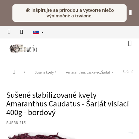
Prejsť
na
🌼 Inšpirujte sa prírodou a vytvorte niečo
obsah
výnimočné a trvácne.
Náku
koší
Domov
Sušené sta
Sušené kvety
Amaranthus, Láskavec, Šarlát
Sušené stabilizované kvety
Amaranthus Caudatus - Šarlát visiaci
400g - bordový
SUS38-215