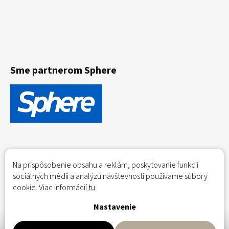
Sme partnerom Sphere
Na prispôsobenie obsahu a reklám, poskytovanie funkcií
sociálnych médií a analýzu návštevnosti používame súbory
cookie. Viac informácií
tu
.
Nastavenie
Flowerio.eu - Dried flowers - home delivery across the EU;
Trockenblumen - Lieferung nach Hause innerhalb der EU