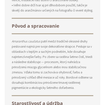
vence, inštalácie nad stolmi či aranžované oblúky.
• Veľmi dobre drží tvar aj pri dlhodobom použití, takže je
skvelý do aranžmánov určených na fotografiu či event styling.
Pôvod a spracovanie
Amaranthus caudatus
patrí medzi tradičné okrasné druhy
pestované najmä pre svoje dekoratívne strapce. Pestuje sa v
oblastiach s teplým a suchým podnebím, kde dosahuje
najintenzívnejšie farby. Po zbere sa rastlina šetrne čistí, triedi
a následne stabilizuje — procesom, ktorý nahrádza
prirodzenú miazgu glycerínom alebo inou stabilizačnou
zmesou. Vďaka tomu si zachováva ohybnosť, farbu a
prirodzený vzhľad dlhé mesiace až roky. Bordové odtiene sa
dosahujú kombináciou prirodzene tmavej rastlinnej
pigmentácie a ekologicky šetrného dofarbenia.
Starostlivosť a údržba