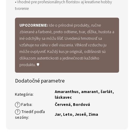
• Vhodné pre profesionálnych floristov aj kreatívne hobby
tvorenie
UPOZORNENIE:
Ide o prírodné produkty, ručne
zbierané a farbené, preto odtiene, tvar, dĺžka, hustota a
iné odchýlky sa môžu líšiť. Uvedená hmotnosť sa
vzťahuje na váhu v deň viazania. Vlhkosť vzduchu ju
môže ovplyvniť. Každý kus je originál, odlišnosti sú
dôkazom autentickosti a jedinečnosti každého
produktu. ♥
Dodatočné parametre
Amaranthus, amarant, šarlát,
Kategória
:
láskavec
?
Farba
:
Červená
,
Bordová
?
Triediť podľa
Jar
,
Leto
,
Jeseň
,
Zima
sezóny
: