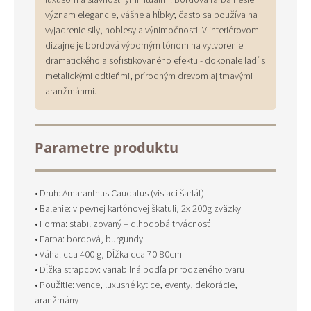
luxusom a slávnostnými rituálmi. Bordová farba nesie
význam elegancie, vášne a hĺbky; často sa používa na
vyjadrenie sily, noblesy a výnimočnosti. V interiérovom
dizajne je bordová výborným tónom na vytvorenie
dramatického a sofistikovaného efektu - dokonale ladí s
metalickými odtieňmi, prírodným drevom aj tmavými
aranžmánmi.
Parametre produktu
• Druh: Amaranthus Caudatus (visiaci šarlát)
• Balenie: v pevnej kartónovej škatuli, 2x 200g zväzky
• Forma:
stabilizovaný
– dlhodobá trvácnosť
• Farba: bordová, burgundy
• Váha: cca 400 g, Dĺžka cca 70-80cm
• Dĺžka strapcov: variabilná podľa prirodzeného tvaru
• Použitie: vence, luxusné kytice, eventy, dekorácie,
aranžmány