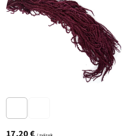
17,20 €
/ zväzok