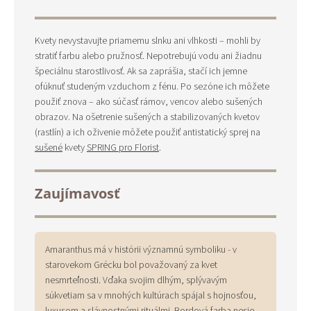
Kvety nevystavujte priamemu slnku ani vlhkosti – mohli by
stratiť farbu alebo pružnosť. Nepotrebujú vodu ani žiadnu
špeciálnu starostlivosť. Ak sa zaprášia, stačí ich jemne
ofúknuť studeným vzduchom z fénu. Po sezóne ich môžete
použiť znova – ako súčasť rámov, vencov alebo sušených
obrazov. Na ošetrenie sušených a stabilizovaných kvetov
(rastlín) a ich oživenie môžete použiť antistatický sprej na
sušené
kvety
SPRING pro Florist
.
Zaujímavosť
Amaranthus má v histórii významnú symboliku - v
starovekom Grécku bol považovaný za kvet
nesmrteľnosti. Vďaka svojim dlhým, splývavým
súkvetiam sa v mnohých kultúrach spájal s hojnosťou,