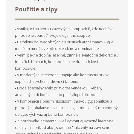
Použitie a tipy
• Vynikajúci na tvorbu závesných kompozícií, kde necháva
prirodzene „padať“ svoje elegantné strapce.
• Perfektný do svadobných a luxusných aranžmánov – aj v
menšom množstve pôsobí efektne a dominantne.
• Veľmi pekne dopĺňa jesenné, zimné a sviatočné dekorácie v
tmavších tóninách, kde podčiarkne dramatickosť
kompozície.
• V moderných interiéroch funguje ako kontrastný prvok —
napríklad k svetlému drevu či betónu.
• Dodá špeciálny efekt pri tvorbe venčekov, ikebán,
adventných dekorácií alebo pri stylingu fotopódií.
• V kombinácii s bielym ruscusom, tmavou gypsomilkou a
prírodným phalarisom vznikne elegantný luxusný mix vhodný
do vysokých váz aj boho kompozícií.
• Z bordového amaranthu vieš vytvoriť aj výrazné kreatívne
detaily – napríklad ako „spadnuté“ akcenty na zavesené