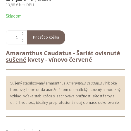
13,98 € bez DPH
Jednotková
Skladom
cena:
Pridať do košíka
Amaranthus Caudatus - Šarlát ovisnuté
sušené
kvety - vínovo červené
Sušený
stabilizovaný
amaranthus
Amaranthus caudatus
v hlbokej
bordovej farbe dodá aranžmánom dramatický, luxusný a moderný
vzhľad. Vďaka stabilizácii si zachováva pružnosť, sýtosť farby a
dlhú životnosť, ideálny pre profesionálne aj domáce dekorovanie.