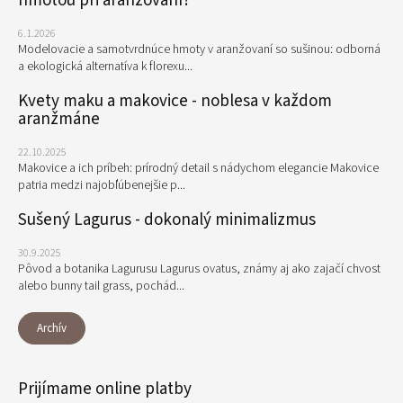
hmotou pri aranžovaní?
6.1.2026
Modelovacie a samotvrdnúce hmoty v aranžovaní so sušinou: odborná
a ekologická alternatíva k florexu...
Kvety maku a makovice - noblesa v každom
aranžmáne
22.10.2025
Makovice a ich príbeh: prírodný detail s nádychom elegancie Makovice
patria medzi najobľúbenejšie p...
Sušený Lagurus - dokonalý minimalizmus
30.9.2025
Pôvod a botanika Lagurusu Lagurus ovatus, známy aj ako zajačí chvost
alebo bunny tail grass, pochád...
Archív
Prijímame online platby