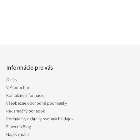
Z
á
p
Informácie pre vás
ä
t
O nás
i
e
Veľkoobchod
Kontaktné informácie
Všeobecné obchodné podmienky
Reklamačný poriadok
Podmienky ochrany osobných údajov
Flowerio Blog
Napíšte nám