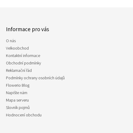
Z
á
p
Informace pro vás
a
t
O nás
í
Velkoobchod
Kontaktní informace
Obchodní podmínky
Reklamační řád
Podmínky ochrany osobních údajů
Flowerio Blog
Napište nám
Mapa serveru
Slovník pojmů
Hodnocení obchodu