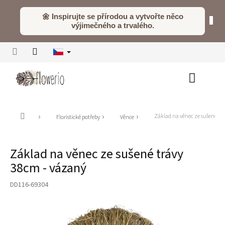
Přejít
na
🌼 Inspirujte se přírodou a vytvořte něco
obsah
výjimečného a trvalého.
Nákupní
košík
Domů
Základ na věnec ze sušené tr
Floristické potřeby
Věnce
Základ na věnec ze sušené trávy
38cm - vázaný
DD116-69304