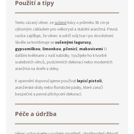
Použití a tipy
Tento vázaný věnec ze
sušené
trávy o průměru 38 cm je
výborným základem pro velkorysé a stabilní aranžmá. Pevná
vazba zajišťuje, že věnec si udrží svůj tvar i po dozdobení.
Skvěle se kombinuje se
sušenými lagurusy
,
gypsomilkou
,
limonkou
,
pšenicí
,
makovicemi
či
dalšími květinami z naší nabídky. Využijete ho k tvorbě
svatebních věnců, podzimních dekorací nebo moderních
aranžmá na dveře a stěny.
K upevnění doporučujeme používat
lepicí pistoli
,
aranžérské dráty nebo floristické pásky, které zaručí
bezpečné a pevné přichycení dekorací.
Péče a údržba
Věnec uchovávejte v suchém prostředí, chraňte před vlhkostí