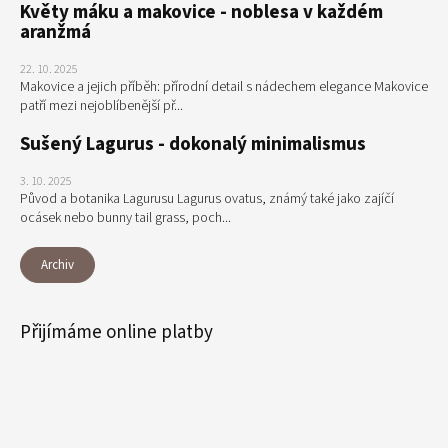
Květy máku a makovice - noblesa v každém
aranžmá
22. 10. 2025
Makovice a jejich příběh: přírodní detail s nádechem elegance Makovice
patří mezi nejoblíbenější př...
Sušený Lagurus - dokonalý minimalismus
3. 10. 2025
Původ a botanika Lagurusu Lagurus ovatus, známý také jako zajíčí
ocásek nebo bunny tail grass, poch...
Archiv
Přijímáme online platby