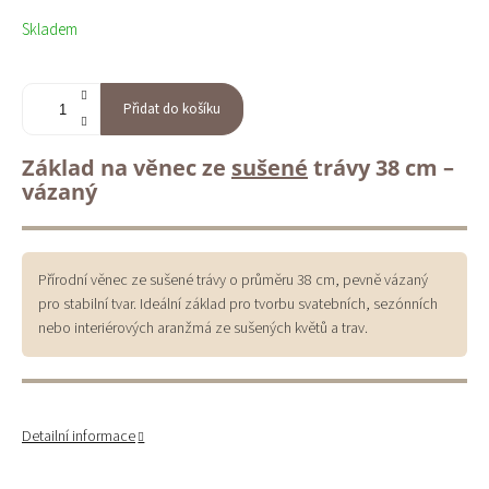
Měrná
Skladem
cena:
Přidat do košíku
Základ na věnec ze
sušené
trávy 38 cm –
vázaný
Přírodní věnec ze sušené trávy o průměru 38 cm, pevně vázaný
pro stabilní tvar. Ideální základ pro tvorbu svatebních, sezónních
nebo interiérových aranžmá ze sušených květů a trav.
Detailní informace