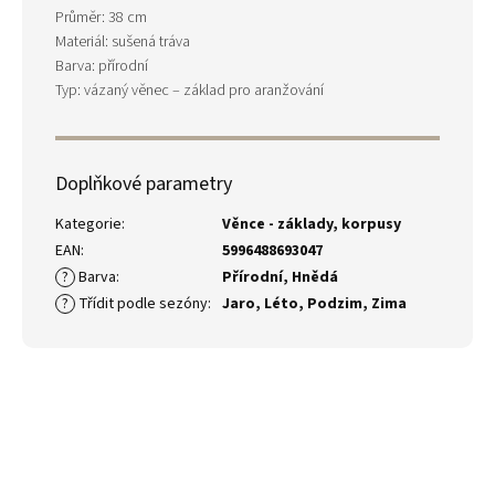
Průměr: 38 cm
Materiál: sušená tráva
Barva: přírodní
Typ: vázaný věnec – základ pro aranžování
Doplňkové parametry
Kategorie
:
Věnce - základy, korpusy
EAN
:
5996488693047
?
Barva
:
Přírodní
,
Hnědá
?
Třídit podle sezóny
:
Jaro
,
Léto
,
Podzim
,
Zima