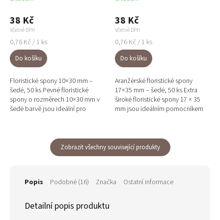
38 Kč
38 Kč
Včetně DPH
Včetně DPH
Měrná
Měrná
0,76 Kč / 1 ks
0,76 Kč / 1 ks
cena:
cena:
Do košíku
Do košíku
Floristické spony 10×30 mm –
Aranžérské floristické spony
šedé, 50 ks Pevné floristické
17×35 mm – šedé, 50 ks Extra
spony o rozměrech 10×30 mm v
široké floristické spony 17 × 35
šedé barvě jsou ideální pro
mm jsou ideálním pomocníkem
upevňování přírodních materiálů
při tvorbě rozsáhlých a bohatě
na slaměné nebo...
vrstvených aranžmá....
Zobrazit všechny související produkty
Popis
Podobné (16)
Značka
Ostatní informace
Detailní popis produktu