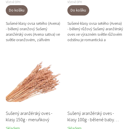
Včetně DPH
Včetně DPH
Do košíku
Do košíku
Sušené klasy ovsa setého (Avena)
Sušené klasy ovsa setého (Avena)
- bělený oranžový Sušený
- bělený růžový Sušený aranžérský
aranžérský oves (Avena sativa) ve
oves ve výrazném světle růžovém
světle oranžovém, zářivém
odstínu je romantická a
odstínu je výrazná a moderní
nadčasová sušina vhodná na
sušina s jemně běleným...
svatební i celoroční...
Sušený aranžérský oves -
Sušený aranžérský oves -
klasy 150g - meruňkový
klasy 100g - bělené baby
růžové
Skladem
Skladem