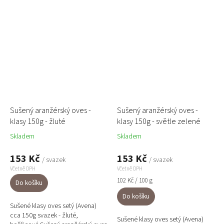
energii a intenzitu do každého...
přibližně 50 cm jsou barevně...
Sušený aranžérský oves -
Sušený aranžérský oves -
klasy 150g - žluté
klasy 150g - světle zelené
Skladem
Skladem
153 Kč
153 Kč
/ svazek
/ svazek
Včetně DPH
Včetně DPH
Měrná
102 Kč / 100 g
Do košíku
cena:
Do košíku
Sušené klasy oves setý (Avena)
cca 150g svazek - žluté,
Sušené klasy oves setý (Avena)