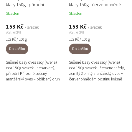
klasy 150g - přírodní
klasy 150g - červenohnědé
Skladem
Skladem
153 Kč
153 Kč
/ svazek
/ svazek
Včetně DPH
Včetně DPH
Měrná
Měrná
102 Kč / 100 g
102 Kč / 100 g
cena:
cena:
Do košíku
Do košíku
Sušené klasy oves setý (Avena)
Sušené klasy oves setý (Avena)
cca 150g svazek - nebarvený,
cca 150g svazek - červenohnědý,
přírodní Přírodně sušený
zemitý Zemitý aranžérský oves v
aranžérský oves – oblíbený druh
červenohnědém odstínu krásně
sušiny s jemně ohnutými klasy,
doplní přírodní, rustikální i
který vynikne v rustikálních...
podzimní dekorace a...