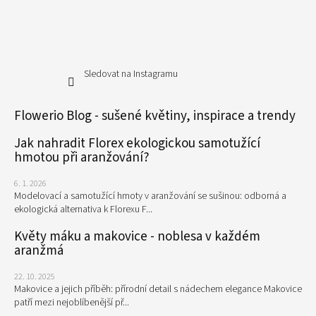
Sledovat na Instagramu
Flowerio Blog - sušené květiny, inspirace a trendy
Jak nahradit Florex ekologickou samotužící
hmotou při aranžování?
6. 1. 2026
Modelovací a samotužící hmoty v aranžování se sušinou: odborná a
ekologická alternativa k Florexu F...
Květy máku a makovice - noblesa v každém
aranžmá
22. 10. 2025
Makovice a jejich příběh: přírodní detail s nádechem elegance Makovice
patří mezi nejoblíbenější př...