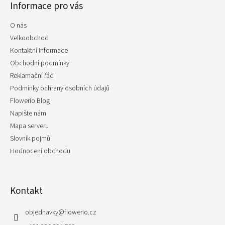
Informace pro vás
a
t
O nás
í
Velkoobchod
Kontaktní informace
Obchodní podmínky
Reklamační řád
Podmínky ochrany osobních údajů
Flowerio Blog
Napište nám
Mapa serveru
Slovník pojmů
Hodnocení obchodu
Kontakt
objednavky
@
flowerio.cz