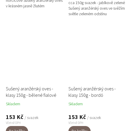
hořčicové Sušený aranžérský oves
cca 150g svazek - jablkově zelené
v krásném jasně žlutém
Sušený aranžérský oves ve svěžím
(hořčicovém) odstínu dodá tvým
světle zeleném odstínu
aranžmá slunečný nádech a
připomínajícím barvu zeleného
teplý...
jablka nebo limetky dodá...
Sušený aranžérský oves -
Sušený aranžérský oves -
klasy 150g - bělené fialové
klasy 150g - bordó
Skladem
Skladem
153 Kč
153 Kč
/ svazek
/ svazek
Včetně DPH
Včetně DPH