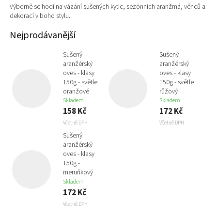
Výborně se hodí na vázání sušených kytic, sezónních aranžmá, věnců a
dekorací v boho stylu.
Nejprodávanější
Sušený
Sušený
aranžérský
aranžérský
oves - klasy
oves - klasy
150g - světle
150g - světle
oranžové
růžový
Skladem
Skladem
158 Kč
172 Kč
Včetně DPH
Včetně DPH
Sušený
aranžérský
oves - klasy
150g -
meruňkový
Skladem
172 Kč
Včetně DPH