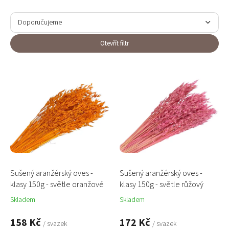
Ř
a
Doporučujeme
z
e
Nejlevnější
Otevřít filtr
n
Nejdražší
í
V
p
ý
Nejprodávanější
r
p
o
i
Abecedně
d
s
u
p
k
r
t
o
ů
d
u
Sušený aranžérský oves -
Sušený aranžérský oves -
k
klasy 150g - světle oranžové
klasy 150g - světle růžový
t
Skladem
Skladem
ů
158 Kč
172 Kč
/ svazek
/ svazek