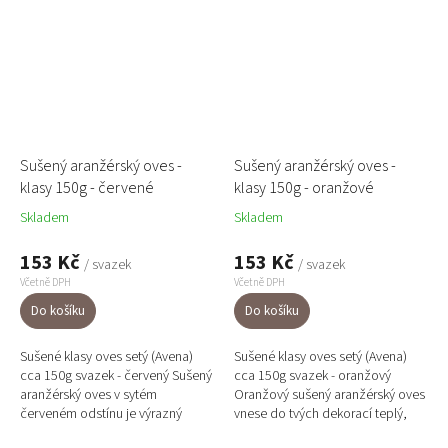
Sušený aranžérský oves -
Sušený aranžérský oves -
klasy 150g - červené
klasy 150g - oranžové
Skladem
Skladem
153 Kč
153 Kč
/ svazek
/ svazek
Včetně DPH
Včetně DPH
Do košíku
Do košíku
Sušené klasy oves setý (Avena)
Sušené klasy oves setý (Avena)
cca 150g svazek - červený Sušený
cca 150g svazek - oranžový
aranžérský oves v sytém
Oranžový sušený aranžérský oves
červeném odstínu je výrazný
vnese do tvých dekorací teplý,
dekorační prvek, který vnese
živý akcent. Klasy o délce