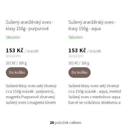
Sušený aranžérský oves -
Sušený aranžérský oves -
klasy 150g - purpurové
klasy 150g - aqua
Skladem
Skladem
153 Kč
153 Kč
/ svazek
/ svazek
Včetně DPH
Včetně DPH
Měrná
Měrná
102 Kč / 100 g
102 Kč / 100 g
cena:
cena:
Do košíku
Do košíku
Sušené klasy oves setý (Avena)
Sušené klasy oves setý (Avena)
cca 150g svazek - purpurový,
cca 150g svazek - aqua, mentol
magenta Purpurově zbarvený
Sušený oves v mentolovo-aqua
sušený oves s magenta tónem
barvě se vzdušnou strukturou a
dodá každé dekoraci výrazný,
jemným pohybem klasů. Trendy
umělecký a luxusní akcent.
prvek pro každé...
20
položek celkem
O
v