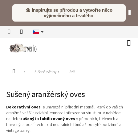
Přejít
na
🌼 Inspirujte se přírodou a vytvořte něco
obsah
výjimečného a trvalého.
Náku
koší
Domů
Oves
Sušené květiny
Sušený aranžérský oves
Dekorativní oves
je univerzální přírodní materiál, který do vašich
aranžmá vnáší rustikální jemnost i přirozenou strukturu. V nabídce
najdete
sušený i stabilizovaný oves
v přírodních, bělených a
barvených odstínech – od neutrálních tónů až po syté podzimní a
vintage barvy.