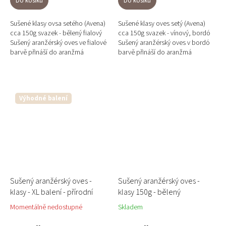
Do košíku
Do košíku
Sušené klasy ovsa setého (Avena)
Sušené klasy oves setý (Avena)
cca 150g svazek - bělený fialový
cca 150g svazek - vínový, bordó
Sušený aranžérský oves ve fialové
Sušený aranžérský oves v bordó
barvě přináší do aranžmá
barvě přináší do aranžmá
výraznou barvu a strukturu. Klasy
výraznou barvu a strukturu. Klasy
jsou dlouhé cca...
jsou dlouhé cca 50 cm a...
Výhodné balení
Sušený aranžérský oves -
Sušený aranžérský oves -
klasy - XL balení - přírodní
klasy 150g - bělený
Momentálně nedostupné
Skladem