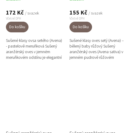
172 Kč
155 Kč
/ svazek
/ svazek
Včetně DPH
Včetně DPH
Do košíku
Do košíku
Sušené klasy ovsa setého (Avena)
Sušené klasy oves setý (Avena) –
- pastelově meruňková Sušený
bělený baby růžový Sušený
aranžérský oves v jemném
aranžérský oves (Avena sativa) v
meruňkovém odstínu je elegantní
jemném pudrově růžovém
sušina vhodná pro moderní i
odstínu je elegantním přírodním
rustikální dekorace. Klasy...
prvkem, který vyniká svou...