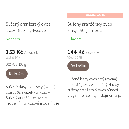
153 Kč
–5 %
Sušený aranžérský oves -
Sušený aranžérský oves -
klasy 150g - tyrkysové
klasy 150g - hnědé
Skladem
Skladem
153 Kč
144 Kč
/ svazek
/ svazek
Včetně DPH
Včetně DPH
Měrná
102 Kč / 100 g
Do košíku
cena:
Do košíku
Sušené klasy oves setý (Avena)
cca 150g svazek - hnědý Hnědý
Sušené klasy oves setý (Avena)
sušený aranžérský oves působí
cca 150g svazek - tyrkysový
elegantně, zemitým dojmem a je
Sušený aranžérský oves v
ideálním základem pro přírodní
moderním tyrkysovém odstínu je
dekorace. Klasy o délce...
originální doplněk pro svěží a
netradiční aranžmá. Klasy s...