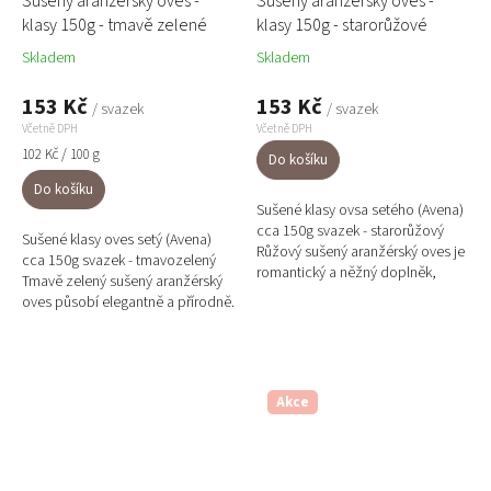
Sušený aranžérský oves -
Sušený aranžérský oves -
klasy 150g - tmavě zelené
klasy 150g - starorůžové
Skladem
Skladem
153 Kč
153 Kč
/ svazek
/ svazek
Včetně DPH
Včetně DPH
Měrná
102 Kč / 100 g
Do košíku
cena:
Do košíku
Sušené klasy ovsa setého (Avena)
cca 150g svazek - starorůžový
Sušené klasy oves setý (Avena)
Růžový sušený aranžérský oves je
cca 150g svazek - tmavozelený
romantický a něžný doplněk,
Tmavě zelený sušený aranžérský
který skvěle oživí svatební, jarní i
oves působí elegantně a přírodně.
letní aranžmá....
Klasy o délce cca 50 cm a
hmotností 150 g jsou...
Akce