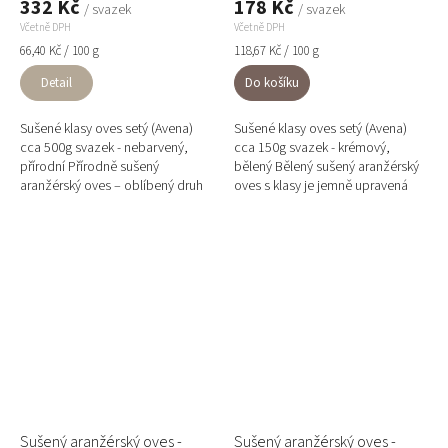
332 Kč
178 Kč
/ svazek
/ svazek
Včetně DPH
Včetně DPH
Měrná
Měrná
66,40 Kč / 100 g
118,67 Kč / 100 g
cena:
cena:
Detail
Do košíku
Sušené klasy oves setý (Avena)
Sušené klasy oves setý (Avena)
cca 500g svazek - nebarvený,
cca 150g svazek - krémový,
přírodní Přírodně sušený
bělený Bělený sušený aranžérský
aranžérský oves – oblíbený druh
oves s klasy je jemně upravená
sušiny s jemně ohnutými klasy,
verze oblíbené přírodní sušiny.
který vynikne v rustikálních...
Díky bílé barvě působí...
Sušený aranžérský oves -
Sušený aranžérský oves -