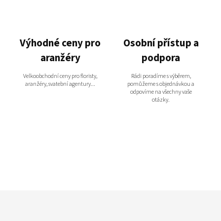
Výhodné ceny pro
Osobní přístup a
aranžéry
podpora
Velkoobchodní ceny pro floristy,
Rádi poradíme s výběrem,
aranžéry, svatební agentury...
pomůžeme s objednávkou a
odpovíme na všechny vaše
otázky.
Z
á
p