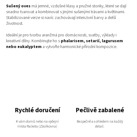
l
Sušený oves
má jemné, vzdušné klasy a pružné stonky, které se dají
á
snadno tvarovat a kombinovat s jinými sušenými trávami a květinami.
d
Stabilizované verze si navíc zachovávají intenzivní barvy a delší
a
životnost.
c
í
Ideální je pro tvorbu aranžmá pro domácnosti, svatby, výklady i
p
kreativní dílny. Kombinujte ho s
phalarisem, setarií, lagurusem
r
nebo eukalyptem
a vytvořte harmonické přírodní kompozice.
v
k
y
v
ý
p
i
s
u
Rychlé doručení
Pečlivě zabalené
K vám domů nebo na výdejní
Bezpečně a s ohledem na každý
místa Packeta (Zásilkovna)
detail.