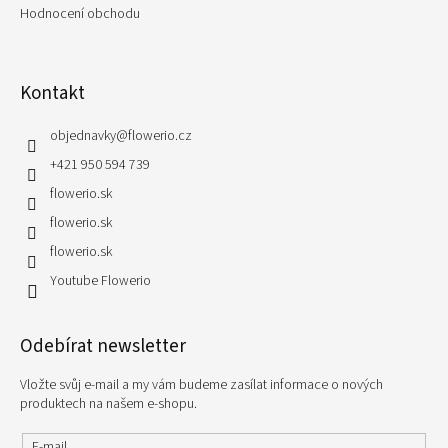
Hodnocení obchodu
Kontakt
objednavky
@
flowerio.cz
+421 950 594 739
flowerio.sk
flowerio.sk
flowerio.sk
Youtube Flowerio
Odebírat newsletter
Vložte svůj e-mail a my vám budeme zasílat informace o nových
produktech na našem e-shopu.
E-mail