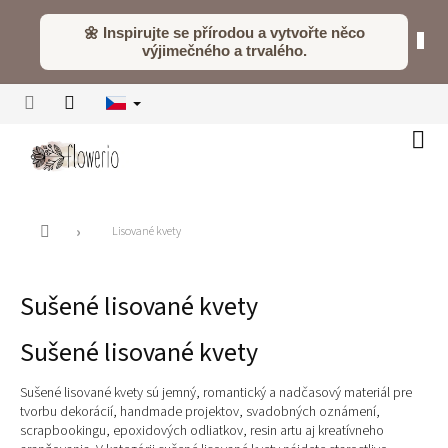
Přejít
na
🌼 Inspirujte se přírodou a vytvořte něco
obsah
výjimečného a trvalého.
Náku
koší
Domů
Lisované kvety
Sušené lisované kvety
Sušené lisované kvety
Sušené lisované kvety sú jemný, romantický a nadčasový materiál pre
tvorbu dekorácií, handmade projektov, svadobných oznámení,
scrapbookingu, epoxidových odliatkov, resin artu aj kreatívneho