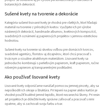
podpis. Sú obľúbené aj pri výrobe personalizovaných darčekov a
botanických dekorácií.
Sušené kvety na tvorenie a dekorácie
Kategória sušené lisované kvety je vhodná pre všetkých, ktorí hľadajú
materiál na tvorenie z prírodných kvetov. Využijete ich pri výrobe
nástenných dekorácií, handmade albumov, kvetinových kompozícií,
svadobných oznámení aj papierových projektov s jemnou estetickou
hodnotou.
Sušené kvety na tvorenie sú skvelou voľbou pre domácich tvorcov,
svadobné agentúry, floristov aj dizajnérov, ktorí chcú pracovať s
trvácnym a vizuálne atraktívnym materiálom. Lisované kvety sa
jednoducho kombinujú s perleťovým papierom, kraft papierom, ručne
robeným papierom aj transparentnými podkladmi.
Ako používať lisované kvety
Lisované kvety odporúčame nanášať pomocou jemnej pinzety, aby sa
nepoškodili ich okraje a štruktúra. Pri lepení na papier alebo kartón je
vhodné použiť kvalitné jemné lepidlo, ktoré nezanechá škvrny. Pri resin
art projektoch je dôležité kvety správne zafixovať a pracovať s nimi
opatrne, aby si zachovali svoju farbu a tvar.