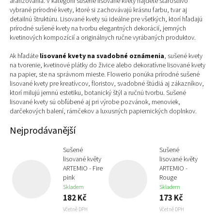
aranžovania. V kategórii sušené lisované kvety nájdete starostlivo
vybrané prírodné kvety, ktoré si zachovávajú krásnu farbu, tvar aj
detailnú štruktúru. Lisované kvety sú ideálne pre všetkých, ktorí hľadajú
prírodné sušené kvety na tvorbu elegantných dekorácií, jemných
kvetinových kompozícií a originálnych ručne vyrábaných produktov.
Ak hľadáte
lisované kvety na svadobné oznámenia
, sušené kvety
na tvorenie, kvetinové plátky do živice alebo dekoratívne lisované kvety
na papier, ste na správnom mieste. Flowerio ponúka prírodné sušené
lisované kvety pre kreatívcov, floristov, svadobné štúdiá aj zákazníkov,
ktorí milujú jemnú estetiku, botanický štýl a ručnú tvorbu. Sušené
lisované kvety sú obľúbené aj pri výrobe pozvánok, menoviek,
darčekových balení, rámčekov a luxusných papiernických doplnkov.
Nejprodávanější
Sušené
Sušené
lisované květy
lisované květy
ARTEMIO - Fire
ARTEMIO -
pink
Rouge
Skladem
Skladem
182 Kč
173 Kč
Včetně DPH
Včetně DPH