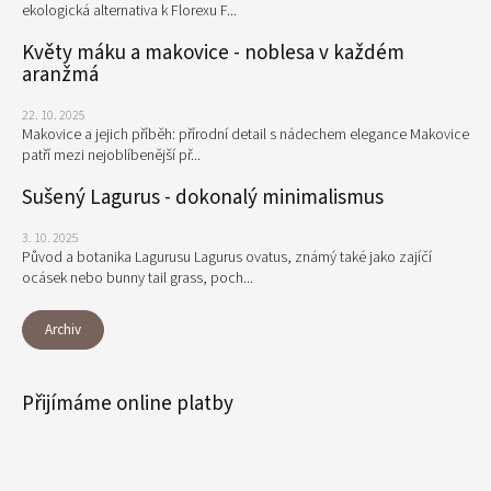
ekologická alternativa k Florexu F...
Květy máku a makovice - noblesa v každém
aranžmá
22. 10. 2025
Makovice a jejich příběh: přírodní detail s nádechem elegance Makovice
patří mezi nejoblíbenější př...
Sušený Lagurus - dokonalý minimalismus
3. 10. 2025
Původ a botanika Lagurusu Lagurus ovatus, známý také jako zajíčí
ocásek nebo bunny tail grass, poch...
Archiv
Přijímáme online platby