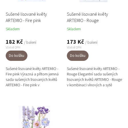
ů
d
u
Sušené lisované květy
Sušené lisované květy
k
ARTEMIO - Fire pink
ARTEMIO - Rouge
t
Skladem
Skladem
ů
182 Kč
173 Kč
/ balení
/ balení
Včetně DPH
Včetně DPH
Do košíku
Do košíku
Sušené lisované květy ARTEMIO -
Sušené lisované květy ARTEMIO -
Fire pink Výrazná a přitom jemná
Rouge Elegantní sada sušených
sada sušených lisovaných květů
lisovaných květů ARTEMIO - Rouge
ARTEMIO - Fire pink v
v kombinaci vínových a sytě
cyklamenových a bílých
červených odstínů je ideální na
odstínech je ideální pro svatební...
svatební oznámení,...