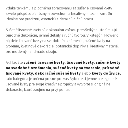
Vďaka tenkému a plochému spracovaniu sa sušené lisované kvety
skvelo prispôsobia rôznym povrchom a kreatívnym technikám. Sú
ideálne pre precíznu, estetickú a detailnú ručnú prácu.
Sušené lisované kvety sú dokonalou voľbou pre všetkých, ktorí milujú
prírodné dekorácie, jemné detaily a ručnú tvorbu. V kategórii Flowerio
nájdete lisované kvety na svadobné oznámenia, sušené kvety na
tvorenie, kvetinové dekorácie, botanické doplnky aj kreatívny materiál
pre moderný handmade dizajn.
Ak hľadáte
sušené lisované kvety
,
lisované kvety
,
sušené kvety
na svadobné oznámenia
,
sušené kvety na tvorenie
,
prírodné
lisované kvety
,
dekoračné sušené kvety
alebo
kvety do živice
,
táto kategória je určená presne pre vás. Vyberte si jemné a elegantné
lisované kvety pre svoje kreatívne projekty a vytvorte si originálne
dekorácie, ktoré zaujmú na prvý pohľad.