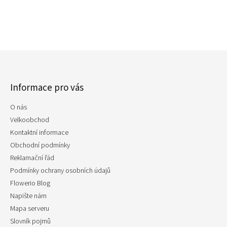
Z
á
p
Informace pro vás
a
t
O nás
í
Velkoobchod
Kontaktní informace
Obchodní podmínky
Reklamační řád
Podmínky ochrany osobních údajů
Flowerio Blog
Napište nám
Mapa serveru
Slovník pojmů