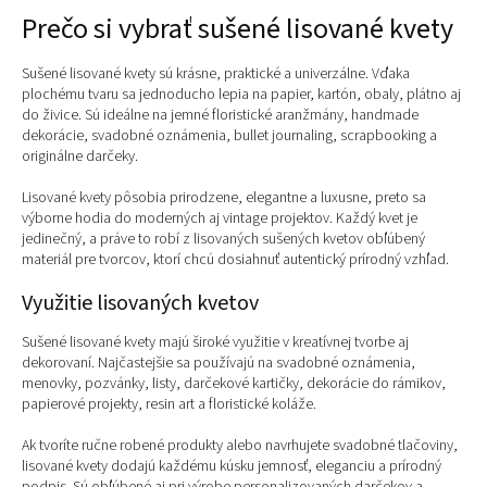
v
Prečo si vybrať sušené lisované kvety
l
á
d
Sušené lisované kvety sú krásne, praktické a univerzálne. Vďaka
a
plochému tvaru sa jednoducho lepia na papier, kartón, obaly, plátno aj
c
do živice. Sú ideálne na jemné floristické aranžmány, handmade
í
dekorácie, svadobné oznámenia, bullet journaling, scrapbooking a
p
originálne darčeky.
r
v
Lisované kvety pôsobia prirodzene, elegantne a luxusne, preto sa
k
výborne hodia do moderných aj vintage projektov. Každý kvet je
y
jedinečný, a práve to robí z lisovaných sušených kvetov obľúbený
v
materiál pre tvorcov, ktorí chcú dosiahnuť autentický prírodný vzhľad.
ý
p
Využitie lisovaných kvetov
i
s
Sušené lisované kvety majú široké využitie v kreatívnej tvorbe aj
u
dekorovaní. Najčastejšie sa používajú na svadobné oznámenia,
menovky, pozvánky, listy, darčekové kartičky, dekorácie do rámikov,
papierové projekty, resin art a floristické koláže.
Ak tvoríte ručne robené produkty alebo navrhujete svadobné tlačoviny,
lisované kvety dodajú každému kúsku jemnosť, eleganciu a prírodný