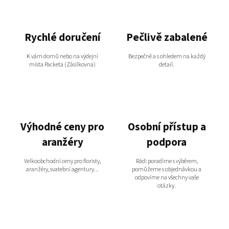
Rychlé doručení
Pečlivě zabalené
K vám domů nebo na výdejní
Bezpečně a s ohledem na každý
místa Packeta (Zásilkovna)
detail.
Výhodné ceny pro
Osobní přístup a
aranžéry
podpora
Velkoobchodní ceny pro floristy,
Rádi poradíme s výběrem,
aranžéry, svatební agentury...
pomůžeme s objednávkou a
odpovíme na všechny vaše
otázky.