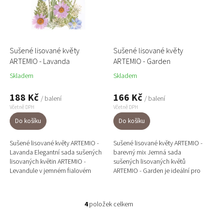
Sušené lisované květy
Sušené lisované květy
ARTEMIO - Lavanda
ARTEMIO - Garden
Skladem
Skladem
188 Kč
166 Kč
/ balení
/ balení
Včetně DPH
Včetně DPH
Do košíku
Do košíku
Sušené lisované květy ARTEMIO -
Sušené lisované květy ARTEMIO -
Lavanda Elegantní sada sušených
barevný mix Jemná sada
lisovaných květin ARTEMIO -
sušených lisovaných květů
Levandule v jemném fialovém
ARTEMIO - Garden je ideální pro
mixu je ideální na svatební
všechny, kteří milují botanický
oznámení, ručně vyráběné...
design, kreativní tvorbu a...
4
položek celkem
O