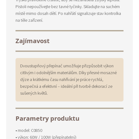
Trysku pravidelně čistěte, aby se nezanášela zbytky lepidla.
Pistoli nepoužívejte bez tavné tyčinky. Skladujte na suchém
místě mimo dosah dětí. Po nahřátí signalizuje stav kontrolka
na těle zařízení.
Zajímavost
Dvoustupňový přepínač umožňuje přizpůsobit výkon
citlivým i odolnějším materiálům. Díky přesné mosazné
dýze a krátkému času nahřívání je práce rychlá,
bezpečná a efektivní – ideální při tvorbě dekorací ze
sušených květů.
Parametry produktu
• model: C0850
• výkon: 60W / 100W (přepínatelný)