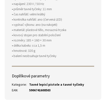
• napájení: 230 V / 50 Hz
• průměr tavné tyčinky: 11 mm
• čas nahřátí: velmi krátký
• kontrolka nahřátí: ano (červená LED)
• vypínač výkonu: ano (na rukojeti)
• materiál: plastové tělo, mosazná tryska
• kovový stojan pro stabilní položení
• rozměry: 185 × 160 × 30 mm
• délka kabelu: cca 1,5 m
• hmotnost: 320 g
• balení neobsahuje tavné tyčinky
Doplňkové parametry
Kategorie
:
Tavné lepicí pistole a tavné tyčinky
EAN
:
5906741608503