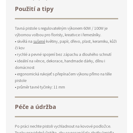
Použití a tipy
Tavná pistole s regulovatelným výkonem 60W / 100W je
výbornou volbou pro floristy, kreativce i řemeslníky.
• skvělá na
sušené
květiny, papír, dřevo, plast, keramiku, kůži
či kov
• rychlé a pevné spojení bez zápachu a dlouhého schnutí
• ideální na věnce, dekorace, handmade dárky, dílnu i
domácnost
• ergonomická rukojeť s přepínačem výkonu přímo na těle
pistole
• průměr tavné tyčinky: 11 mm
Péče a údržba
Po práci nechte pistoli vychladnout na kovové podložce.