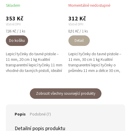
Skladem
Momentálně nedostupné
353 Kč
312 Kč
Včetně DPH
Včetně DPH
Měrná
Měrná
7,06 Kč / 1 ks
8,91 Kč / 1 ks
cena:
cena:
Do košíku
Detail
Lepicí tyčinky do tavné pistole –
Lepicí tyčinky do tavné pistole –
11 mm, 20 cm 1 kg Kvalitní
11 mm, 30 cm 1 kg Kvalitní
transparentní lepicí tyčinky 11 mm
transparentní lepicí tyčinky o
vhodné do tavných pistolí, ideální
průměru 11 mm a délce 30 cm,
pro precizní lepení různých
vhodné do tavných pistolí pro
materiálů včetně...
přesné lepení různých...
Zobrazit všechny související produkty
Popis
Podobné (7)
Detailní popis produktu