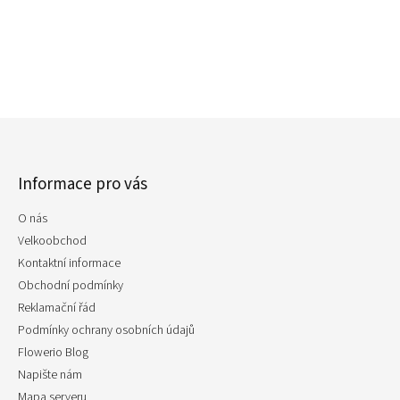
Z
á
p
Informace pro vás
a
t
O nás
í
Velkoobchod
Kontaktní informace
Obchodní podmínky
Reklamační řád
Podmínky ochrany osobních údajů
Flowerio Blog
Napište nám
Mapa serveru