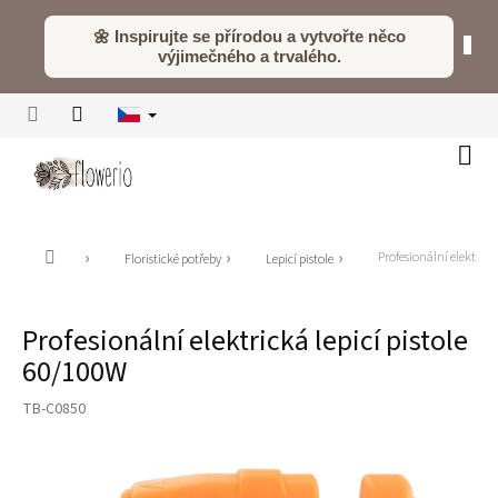
Přejít
na
🌼 Inspirujte se přírodou a vytvořte něco
obsah
výjimečného a trvalého.
Náku
koší
Domů
Profesionální elektrick
Floristické potřeby
Lepicí pistole
Profesionální elektrická lepicí pistole
60/100W
TB-C0850