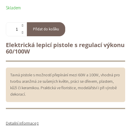
Měrná
Skladem
cena:
Přidat do košíku
Elektrická lepicí pistole s regulací výkonu
60/100W
Tavná pistole s možností přepínání mezi 60W a 100W, vhodná pro
tvorbu aranžmá ze sušených květin, práci se dřevem, plastem,
kůží či keramikou. Praktická ve floristice, modelářství i při výrobě
dekorací.
Detailní informace