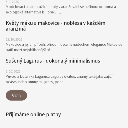
6. 1. 2026
Modelovací a samotužící hmoty v aranžování se sušinou: odborná a
ekologická alternativa k Florexu F...
Květy máku a makovice - noblesa v každém
aranžmá
22. 10. 2025
Makovice a jejich příběh: přírodní detail s nádechem elegance Makovice
patří mezi nejoblíbenější př...
Sušený Lagurus - dokonalý minimalismus
3. 10. 2025
Původ a botanika Lagurusu Lagurus ovatus, známý také jako zajíčí
ocásek nebo bunny tail grass, poch...
Archiv
Přijímáme online platby