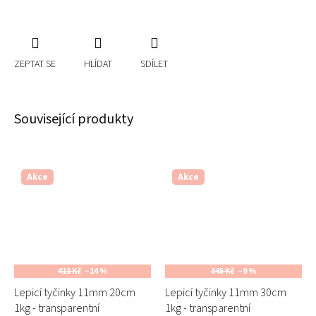
ZEPTAT SE
HLÍDAT
SDÍLET
Související produkty
Akce
Akce
411 Kč
–14 %
345 Kč
–9 %
Lepicí tyčinky 11mm 20cm
Lepicí tyčinky 11mm 30cm
1kg - transparentní
1kg - transparentní