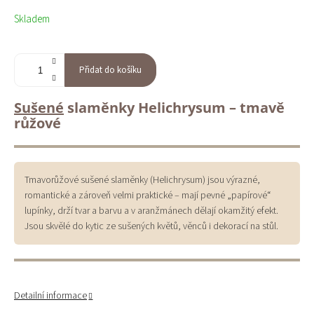
Měrná
Skladem
cena:
Přidat do košíku
Sušené
slaměnky Helichrysum – tmavě
růžové
Tmavorůžové sušené slaměnky (Helichrysum) jsou výrazné,
romantické a zároveň velmi praktické – mají pevné „papírové“
lupínky, drží tvar a barvu a v aranžmánech dělají okamžitý efekt.
Jsou skvělé do kytic ze sušených květů, věnců i dekorací na stůl.
Detailní informace