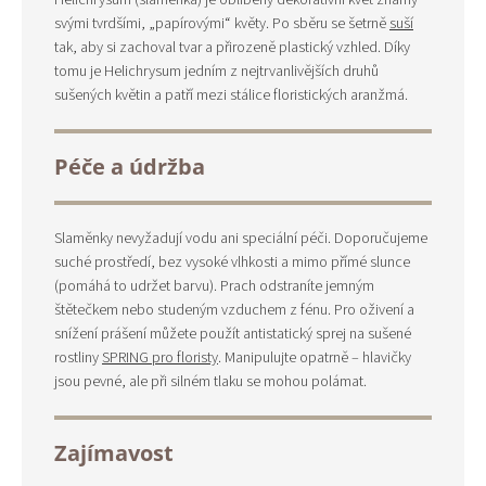
Helichrysum (slaměnka) je oblíbený dekorativní květ známý
svými tvrdšími, „papírovými“ květy. Po sběru se šetrně
suší
tak, aby si zachoval tvar a přirozeně plastický vzhled. Díky
tomu je Helichrysum jedním z nejtrvanlivějších druhů
sušených květin a patří mezi stálice floristických aranžmá.
Péče a údržba
Slaměnky nevyžadují vodu ani speciální péči. Doporučujeme
suché prostředí, bez vysoké vlhkosti a mimo přímé slunce
(pomáhá to udržet barvu). Prach odstraníte jemným
štětečkem nebo studeným vzduchem z fénu. Pro oživení a
snížení prášení můžete použít antistatický sprej na sušené
rostliny
SPRING pro floristy
. Manipulujte opatrně – hlavičky
jsou pevné, ale při silném tlaku se mohou polámat.
Zajímavost