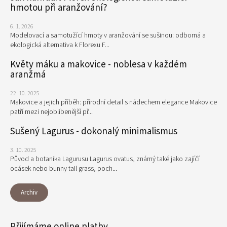
hmotou při aranžování?
6. 1. 2026
Modelovací a samotužící hmoty v aranžování se sušinou: odborná a
ekologická alternativa k Florexu F...
Květy máku a makovice - noblesa v každém
aranžmá
22. 10. 2025
Makovice a jejich příběh: přírodní detail s nádechem elegance Makovice
patří mezi nejoblíbenější př...
Sušený Lagurus - dokonalý minimalismus
3. 10. 2025
Původ a botanika Lagurusu Lagurus ovatus, známý také jako zajíčí
ocásek nebo bunny tail grass, poch...
Archiv
Přijímáme online platby