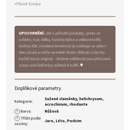
• Původ: Evropa
UPOZORNĚNÍ:
Jde o přírodní produkty, proto se
odstíny, tvar, délka, hustota kytice a velikost květů
mohou lišit. Uvedená hmotnost se vztahuje na váhu v
den vázání a může se měnit vlivem vlhkosti vzduchu.
Každý kus je originál – drobné odlišnosti jsou přirozené
a jsou součástí krásy sušených květů. ♥
Doplňkové parametry
Sušené slaměnky, helichrysum,
Kategorie
:
acroclinium, rhodante
?
Barva
:
Růžová
?
Třídit podle
Jaro
,
Léto
,
Podzim
sezóny
: