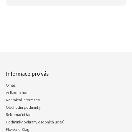
Z
á
p
Informace pro vás
a
t
O nás
í
Velkoobchod
Kontaktní informace
Obchodní podmínky
Reklamační řád
Podmínky ochrany osobních údajů
Flowerio Blog