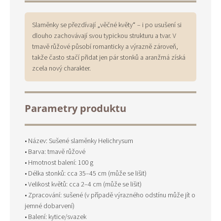
Slaměnky se přezdívají „věčné květy“ – i po usušení si
dlouho zachovávají svou typickou strukturu a tvar. V
tmavě růžové působí romanticky a výrazně zároveň,
takže často stačí přidat jen pár stonků a aranžmá získá
zcela nový charakter.
Parametry produktu
• Název: Sušené slaměnky Helichrysum
• Barva: tmavě růžové
• Hmotnost balení: 100 g
• Délka stonků: cca 35–45 cm (může se lišit)
• Velikost květů: cca 2–4 cm (může se lišit)
• Zpracování: sušené (v případě výrazného odstínu může jít o
jemné dobarvení)
• Balení: kytice/svazek