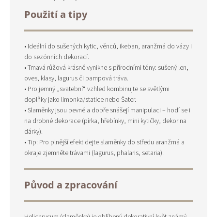
Použití a tipy
• Ideální do sušených kytic, věnců, ikeban, aranžmá do vázy i
do sezónních dekorací.
• Tmavá růžová krásně vynikne s přírodními tóny: sušený len,
oves, klasy, lagurus či pampová tráva.
• Pro jemný „svatební“ vzhled kombinujte se světlými
doplňky jako limonka/statice nebo Šater.
• Slaměnky jsou pevné a dobře snášejí manipulaci – hodí se i
na drobné dekorace (pírka, hřebínky, mini kytičky, dekor na
dárky).
• Tip: Pro plnější efekt dejte slaměnky do středu aranžmá a
okraje zjemněte trávami (lagurus, phalaris, setaria).
Původ a zpracování