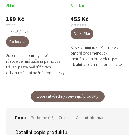
Skladem
Skladem
169 Kč
455 Kč
Včetně DPH
Včetně DPH
Měrná
11,27 Kč / 1 ks
Do košíku
cena:
Do košíku
Sušené mini růže Mini růže v
ombré cyklámenovo-
Sušené mini pampy - světle
meruňkovém provedení jsou
růžové Jemná sušená pampová
ideální pro jemné, romantické
tráva v pastelově růžovém
aranžmá a detaily ve svatební
odstínu působí něžně, romanticky
výzdobě. Každá stonka obsahuje
a elegantně zároveň. Tenké, úzké
cca 25...
chomáče s délkou cca 5 cm...
Zobrazit všechny související produkty
Popis
Podobné (16)
Značka
Ostatní informace
Detailní popis produktu