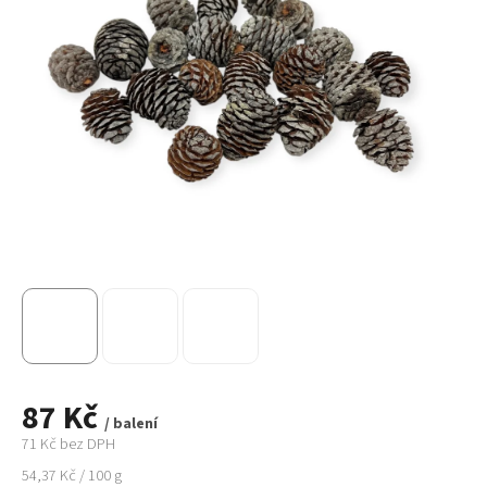
87 Kč
/ balení
71 Kč bez DPH
Měrná
54,37 Kč / 100 g