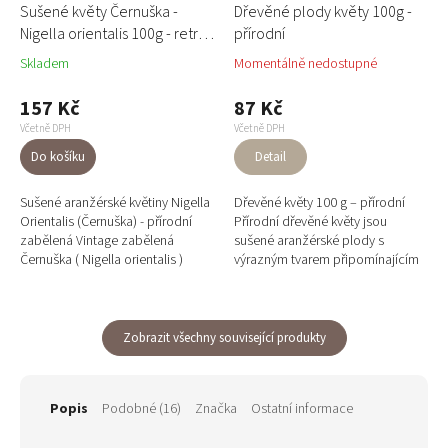
Sušené květy Černuška -
Dřevěné plody květy 100g -
Nigella orientalis 100g - retro
přírodní
zbělená
Skladem
Momentálně nedostupné
157 Kč
87 Kč
Včetně DPH
Včetně DPH
Do košíku
Detail
Sušené aranžérské květiny Nigella
Dřevěné květy 100 g – přírodní
Orientalis (Černuška) - přírodní
Přírodní dřevěné květy jsou
zabělená Vintage zabělená
sušené aranžérské plody s
Černuška ( Nigella orientalis )
výrazným tvarem připomínajícím
přináší jemný patinovaný efekt,
rozkvetlý květ. Jejich pevná
který působí...
dřevitá struktura a teplý hnědý...
Zobrazit všechny související produkty
Popis
Podobné (16)
Značka
Ostatní informace