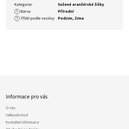
Kategorie
:
Sušené aranžérské šišky
?
Barva
:
Přírodní
?
Třídit podle sezóny
:
Podzim
,
Zima
Z
á
p
Informace pro vás
a
t
O nás
í
Velkoobchod
Kontaktní informace