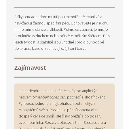
Šišky Leucadendron muirii jsou mimořádně trvanlivé a
nevyžadují žádnou speciální péči. Uchovávejte je v suchu,
mimo přímé slunce a vlhkosti. Pokud se zapráší, jemně je
ofoukněte vzduchem nebo očistěte měkkým štětcem. Díky
jejich tvrdosti a stabilitě jsou vhodné i pro dlouhodobé
dekorace, které si zachovají svůj tvar i barvu.
Zajímavost
Leucadendron muirii, známé také pod anglickým
názvem
Silver-ball conebush
, pochází z jihoafrického
Fynbosu, jednoho z nejbohatších botanických
ekosystémů světa. Rostlina je přizpůsobena ohni –
dospělý keř sice shoří, ale šišky přežijí a po požáru
uvolní semínka. Roste v oblastech Elim, Bredasdorp a