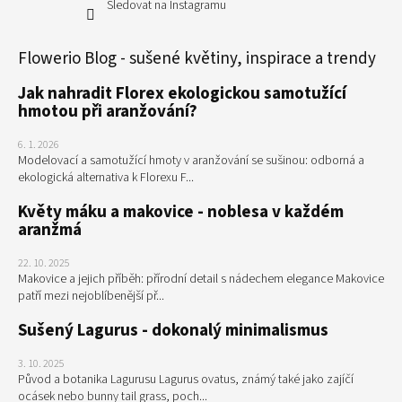
Sledovat na Instagramu
Flowerio Blog - sušené květiny, inspirace a trendy
Jak nahradit Florex ekologickou samotužící
hmotou při aranžování?
6. 1. 2026
Modelovací a samotužící hmoty v aranžování se sušinou: odborná a
ekologická alternativa k Florexu F...
Květy máku a makovice - noblesa v každém
aranžmá
22. 10. 2025
Makovice a jejich příběh: přírodní detail s nádechem elegance Makovice
patří mezi nejoblíbenější př...
Sušený Lagurus - dokonalý minimalismus
3. 10. 2025
Původ a botanika Lagurusu Lagurus ovatus, známý také jako zajíčí
ocásek nebo bunny tail grass, poch...