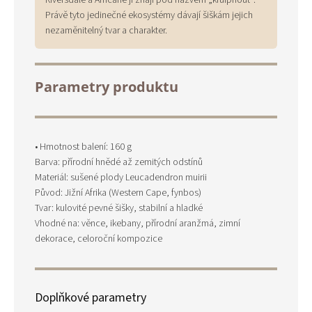
Riversdale a Afričané ji znají pod názvem „kruiphout“.
Právě tyto jedinečné ekosystémy dávají šiškám jejich
nezaměnitelný tvar a charakter.
Parametry produktu
• Hmotnost balení: 160 g
Barva: přírodní hnědé až zemitých odstínů
Materiál: sušené plody Leucadendron muirii
Původ: Jižní Afrika (Western Cape, fynbos)
Tvar: kulovité pevné šišky, stabilní a hladké
Vhodné na: věnce, ikebany, přírodní aranžmá, zimní
dekorace, celoroční kompozice
Doplňkové parametry