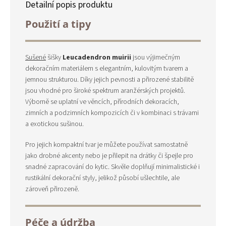
Detailní popis produktu
Použití a tipy
Sušené
šišky
Leucadendron muirii
jsou výjimečným
dekoračním materiálem s elegantním, kulovitým tvarem a
jemnou strukturou. Díky jejich pevnosti a přirozené stabilitě
jsou vhodné pro široké spektrum aranžérských projektů.
Výborně se uplatní ve věncích, přírodních dekoracích,
zimních a podzimních kompozicích či v kombinaci s trávami
a exotickou sušinou.
Pro jejich kompaktní tvar je můžete používat samostatně
jako drobné akcenty nebo je přilepit na drátky či špejle pro
snadné zapracování do kytic. Skvěle doplňují minimalistické i
rustikální dekorační styly, jelikož působí ušlechtile, ale
zároveň přirozeně.
Péče a údržba