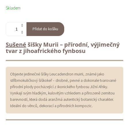
cena:
Skladem
Přidat do košíku
Sušené
šišky Murii – přírodní, výjimečný
tvar z jihoafrického fynbosu
Objevte jedinečné šišky Leucadendron muirii, známé jako
stříbrnokuličkový šiškokeř – drobné, pevné a dokonale tvarované
přírodní plody pocházející z ikonického fynbosu Jižní Afriky.
Vynikají svým hladkým, kulovitým vzhledem a přirozeně zemitou
barevností, která dodá aranžmá autentický botanický charakter.
Ideální do věnců, dekorací a přírodních kompozic.