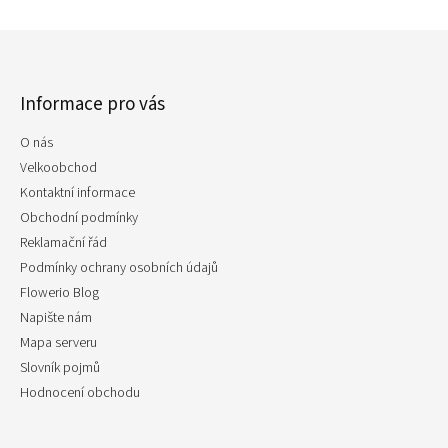
Z
á
p
Informace pro vás
a
t
O nás
í
Velkoobchod
Kontaktní informace
Obchodní podmínky
Reklamační řád
Podmínky ochrany osobních údajů
Flowerio Blog
Napište nám
Mapa serveru
Slovník pojmů
Hodnocení obchodu