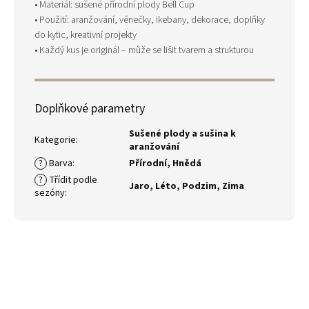
• Materiál: sušené přírodní plody Bell Cup
• Použití: aranžování, věnečky, ikebany, dekorace, doplňky
do kytic, kreativní projekty
• Každý kus je originál – může se lišit tvarem a strukturou
Doplňkové parametry
Sušené plody a sušina k
Kategorie
:
aranžování
?
Barva
:
Přírodní
,
Hnědá
?
Třídit podle
Jaro
,
Léto
,
Podzim
,
Zima
sezóny
: