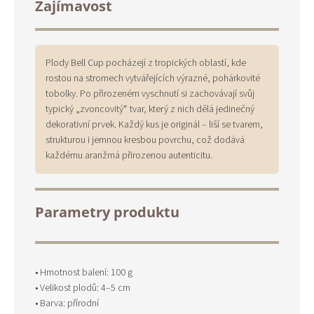
Zajímavost
Plody Bell Cup pocházejí z tropických oblastí, kde
rostou na stromech vytvářejících výrazné, pohárkovité
tobolky. Po přirozeném vyschnutí si zachovávají svůj
typický „zvoncovitý“ tvar, který z nich dělá jedinečný
dekorativní prvek. Každý kus je originál – liší se tvarem,
strukturou i jemnou kresbou povrchu, což dodává
každému aranžmá přirozenou autenticitu.
Parametry produktu
• Hmotnost balení: 100 g
• Velikost plodů: 4–5 cm
• Barva: přírodní