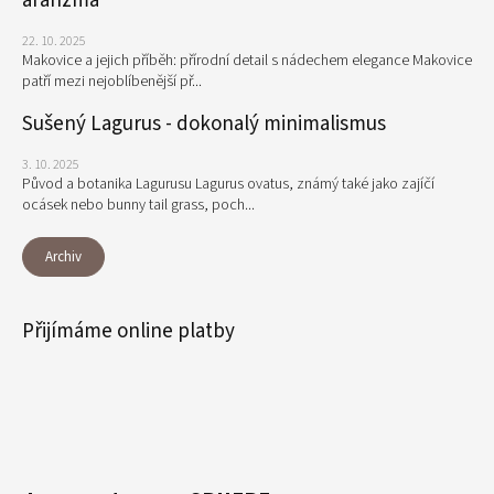
aranžmá
22. 10. 2025
Makovice a jejich příběh: přírodní detail s nádechem elegance Makovice
patří mezi nejoblíbenější př...
Sušený Lagurus - dokonalý minimalismus
3. 10. 2025
Původ a botanika Lagurusu Lagurus ovatus, známý také jako zajíčí
ocásek nebo bunny tail grass, poch...
Archiv
Přijímáme online platby