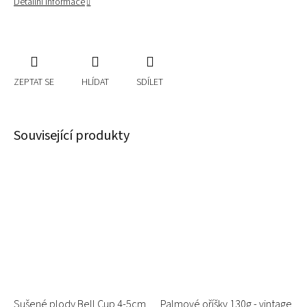
Detailní informace
ZEPTAT SE
HLÍDAT
SDÍLET
Související produkty
Sušené plody Bell Cup 4-5cm
Palmové oříšky 130g - vintage