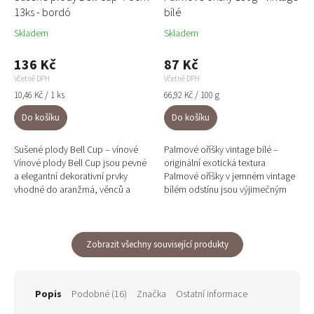
13ks - bordó
bílé
Skladem
Skladem
136 Kč
87 Kč
Včetně DPH
Včetně DPH
Měrná
Měrná
10,46 Kč / 1 ks
66,92 Kč / 100 g
cena:
cena:
Do košíku
Do košíku
Sušené plody Bell Cup – vínové
Palmové oříšky vintage bílé –
Vínové plody Bell Cup jsou pevné
originální exotická textura
a elegantní dekorativní prvky
Palmové oříšky v jemném vintage
vhodné do aranžmá, věnců a
bílém odstínu jsou výjimečným
kreativních projektů. Jejich
přírodním doplňkem s unikátní
otevřený kalíškovitý tvar...
strukturou připomínající...
Zobrazit všechny související produkty
Popis
Podobné (16)
Značka
Ostatní informace