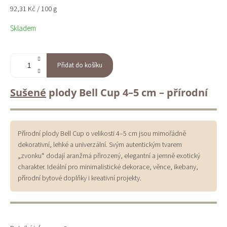
Měrná
92,31 Kč / 100 g
cena:
Skladem
Přidat do košíku
Sušené
plody Bell Cup 4–5 cm – přírodní
Přírodní plody Bell Cup o velikosti 4–5 cm jsou mimořádně
dekorativní, lehké a univerzální. Svým autentickým tvarem
„zvonku“ dodají aranžmá přirozený, elegantní a jemně exotický
charakter. Ideální pro minimalistické dekorace, věnce, ikebany,
přírodní bytové doplňky i kreativní projekty.