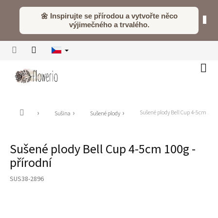
Přejít
na
🌼 Inspirujte se přírodou a vytvořte něco
obsah
výjimečného a trvalého.
Náku
koší
Domů
Sušené plody Bell Cup 4-5cm 100g
Sušina
Sušené plody
Sušené plody Bell Cup 4-5cm 100g -
přírodní
SUS38-2896