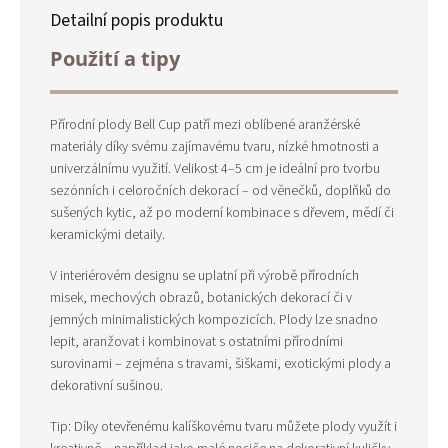
Detailní popis produktu
Použití a tipy
Přírodní plody Bell Cup patří mezi oblíbené aranžérské
materiály díky svému zajímavému tvaru, nízké hmotnosti a
univerzálnímu využití. Velikost 4–5 cm je ideální pro tvorbu
sezónních i celoročních dekorací – od věnečků, doplňků do
sušených kytic, až po moderní kombinace s dřevem, mědí či
keramickými detaily.
V interiérovém designu se uplatní při výrobě přírodních
misek, mechových obrazů, botanických dekorací či v
jemných minimalistických kompozicích. Plody lze snadno
lepit, aranžovat i kombinovat s ostatními přírodními
surovinami – zejména s travami, šiškami, exotickými plody a
dekorativní sušinou.
Tip: Díky otevřenému kalíškovému tvaru můžete plody využít i