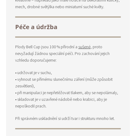
kreativně – například jako malé nosiče na dekorativní kuličky,
mech, drobné světýlka nebo miniaturní suché květy.
Péče a údržba
Plody Bell Cup jsou 100 % přírodní a
sušené
, proto
nevyžadují žádnou speciální péči. Pro zachování jejich
vzhledu doporučujeme:
• udržovat je v suchu,
• vyhnout se přímému slunečnímu záření (může způsobit
zesvětlení),
• při manipulaci je nepřetěžovat tlakem, aby se nepolámaly,
• skladovat je v uzavřené nádobě nebo krabici, aby je
nepoškodil prach.
Při správném uskladnění si udrží tvar i strukturu mnoho let.