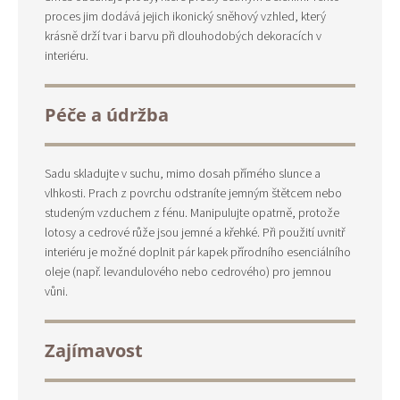
proces jim dodává jejich ikonický sněhový vzhled, který
krásně drží tvar i barvu při dlouhodobých dekoracích v
interiéru.
Péče a údržba
Sadu skladujte v suchu, mimo dosah přímého slunce a
vlhkosti. Prach z povrchu odstraníte jemným štětcem nebo
studeným vzduchem z fénu. Manipulujte opatrně, protože
lotosy a cedrové růže jsou jemné a křehké. Při použití uvnitř
interiéru je možné doplnit pár kapek přírodního esenciálního
oleje (např. levandulového nebo cedrového) pro jemnou
vůni.
Zajímavost