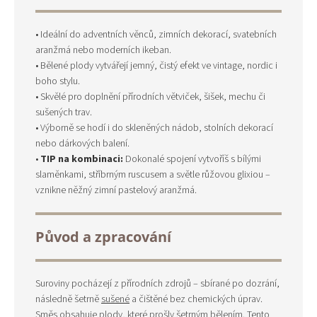
• Ideální do adventních věnců, zimních dekorací, svatebních
aranžmá nebo moderních ikeban.
• Bělené plody vytvářejí jemný, čistý efekt ve vintage, nordic i
boho stylu.
• Skvělé pro doplnění přírodních větviček, šišek, mechu či
sušených trav.
• Výborně se hodí i do skleněných nádob, stolních dekorací
nebo dárkových balení.
•
TIP na kombinaci:
Dokonalé spojení vytvoříš s bílými
slaměnkami, stříbrným ruscusem a světle růžovou glixiou –
vznikne něžný zimní pastelový aranžmá.
Původ a zpracování
Suroviny pocházejí z přírodních zdrojů – sbírané po dozrání,
následně šetrně
sušené
a čištěné bez chemických úprav.
Směs obsahuje plody, které prošly šetrným bělením. Tento