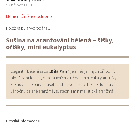
59 Kč bez DPH
Měrná
Momentálně nedostupné
cena:
Položka byla vyprodána…
Sušina na aranžování bělená – šišky,
oříšky, mini eukalyptus
Elegantní bělená sada „
Bílá Pan
i“ je směs jemných přírodních
plodů sabulosum, dekorativních kuliček a mini eukalyptu. Díky
krémově bílé barvě působí čistě, světle a perfektně doplňuje
vánoční, zelené aranžmá, svatební i minimalistické aranžmá.
Detailní informace