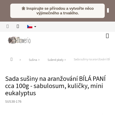
Přejít
na
🌼 Inspirujte se přírodou a vytvořte něco
obsah
výjimečného a trvalého.
Náku
koší
Domů
Sada sušiny na aranžování BÍLÁ P
Sušina
Sušené plody
Sada sušiny na aranžování BÍLÁ PANÍ
cca 100g - sabulosum, kuličky, mini
eukalyptus
SUS38-176