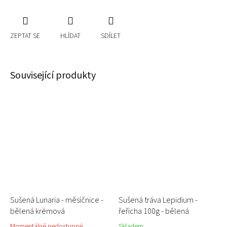
ZEPTAT SE
HLÍDAT
SDÍLET
Související produkty
Sušená Lunaria - měsíčnice -
Sušená tráva Lepidium -
bělená krémová
řeřicha 100g - bělená
Momentálně nedostupné
Skladem