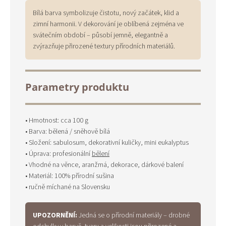
Bílá barva symbolizuje čistotu, nový začátek, klid a
zimní harmonii. V dekorování je oblíbená zejména ve
svátečním období – působí jemně, elegantně a
zvýrazňuje přirozené textury přírodních materiálů.
Parametry produktu
• Hmotnost: cca 100 g
• Barva: bělená / sněhově bílá
• Složení: sabulosum, dekorativní kuličky, mini eukalyptus
• Úprava: profesionální
bělení
• Vhodné na věnce, aranžmá, dekorace, dárkové balení
• Materiál: 100% přírodní sušina
• ručně míchané na Slovensku
UPOZORNĚNÍ:
Jedná se o přírodní materiály – drobné