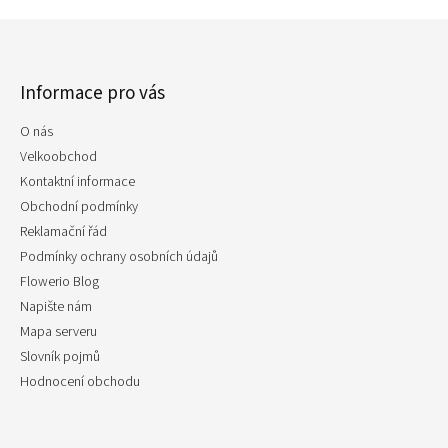
Z
á
p
Informace pro vás
a
t
O nás
í
Velkoobchod
Kontaktní informace
Obchodní podmínky
Reklamační řád
Podmínky ochrany osobních údajů
Flowerio Blog
Napište nám
Mapa serveru
Slovník pojmů
Hodnocení obchodu