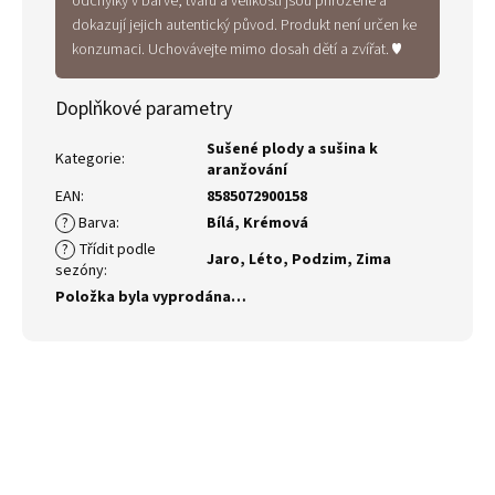
odchylky v barvě, tvaru a velikosti jsou přirozené a
dokazují jejich autentický původ. Produkt není určen ke
konzumaci. Uchovávejte mimo dosah dětí a zvířat. ♥
Doplňkové parametry
Sušené plody a sušina k
Kategorie
:
aranžování
EAN
:
8585072900158
?
Barva
:
Bílá
,
Krémová
?
Třídit podle
Jaro
,
Léto
,
Podzim
,
Zima
sezóny
:
Položka byla vyprodána…