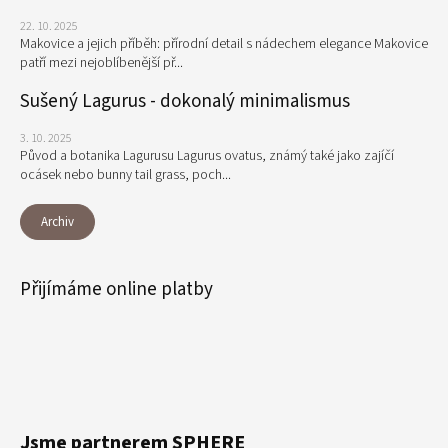
22. 10. 2025
Makovice a jejich příběh: přírodní detail s nádechem elegance Makovice
patří mezi nejoblíbenější př...
Sušený Lagurus - dokonalý minimalismus
3. 10. 2025
Původ a botanika Lagurusu Lagurus ovatus, známý také jako zajíčí
ocásek nebo bunny tail grass, poch...
Archiv
Přijímáme online platby
Jsme partnerem SPHERE