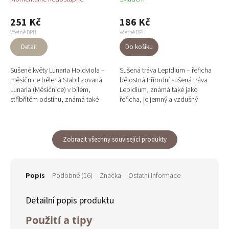
251 Kč
186 Kč
Včetně DPH
Včetně DPH
Detail
Do košíku
Sušené květy Lunaria Holdviola –
Sušená tráva Lepidium – řeřicha
měsíčnice bělená Stabilizovaná
bělostná Přírodní sušená tráva
Lunaria (Měsíčnice) v bílém,
Lepidium, známá také jako
stříbřitém odstínu, známá také
řeřicha, je jemný a vzdušný
jako Jidášovo stříbro, dodává
doplněk do aranžmá. Díky své
aranžmá...
struktuře působí lehce, svěže...
Zobrazit všechny související produkty
Popis
Podobné (16)
Značka
Ostatní informace
Detailní popis produktu
Použití a tipy