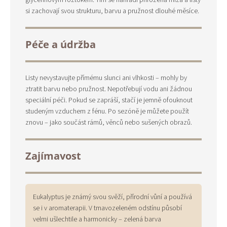
glycerinovým roztokem. Tím se nahradí přirozená míza a listy
si zachovají svou strukturu, barvu a pružnost dlouhé měsíce.
Péče a údržba
Listy nevystavujte přímému slunci ani vlhkosti – mohly by
ztratit barvu nebo pružnost. Nepotřebují vodu ani žádnou
speciální péči. Pokud se zapráší, stačí je jemně ofouknout
studeným vzduchem z fénu. Po sezóně je můžete použít
znovu – jako součást rámů, věnců nebo sušených obrazů.
Zajímavost
Eukalyptus je známý svou svěží, přírodní vůní a používá
se i v aromaterapii. V tmavozeleném odstínu působí
velmi ušlechtile a harmonicky – zelená barva