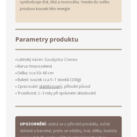
symbolizuje růst, klid a rovnováhu. Vneste do svého
prostoru kousek této energie.
Parametry produktu
• Latinský název:
Eucalyptus Cinerea
• Barva: tmavozelená
• Délka: cca 50–60 cm
• Balení: svazek cca 5–7 stonků (100g)
• Zpracování:
stabilizovaný
, přírodní původ
• Trvanlivost: 1–3 roky při správném skladování
UPOZORNĚNÍ:
Jedná se o přírodní produkty, ručně
sbírané a barvené, proto se odstíny, tvar, délka, hustota