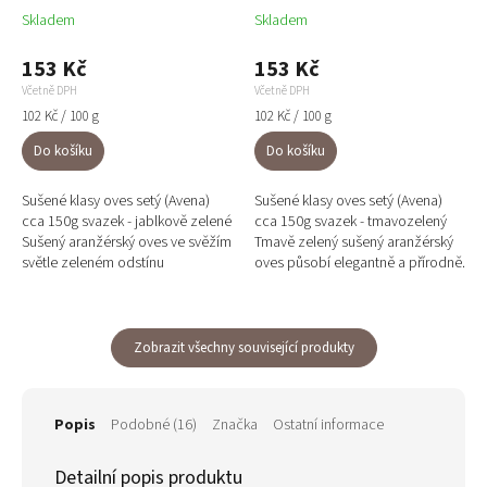
Skladem
Skladem
153 Kč
153 Kč
Včetně DPH
Včetně DPH
Měrná
Měrná
102 Kč / 100 g
102 Kč / 100 g
cena:
cena:
Do košíku
Do košíku
Sušené klasy oves setý (Avena)
Sušené klasy oves setý (Avena)
cca 150g svazek - jablkově zelené
cca 150g svazek - tmavozelený
Sušený aranžérský oves ve svěžím
Tmavě zelený sušený aranžérský
světle zeleném odstínu
oves působí elegantně a přírodně.
připomínajícím barvu zeleného
Klasy o délce cca 50 cm a
jablka nebo limetky dodá...
hmotností 150 g jsou...
Zobrazit všechny související produkty
Popis
Podobné (16)
Značka
Ostatní informace
Detailní popis produktu