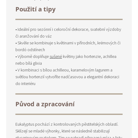
Použití a tipy
• Ideální pro sezónní i celoroční dekorace, svatební výzdoby
či aranžování do váz
• Skvěle se kombinuje s květinami v přírodních, krémových či
bordó odstínech
• Výborně doplňuje
sušené
květiny jako hortenzie, achillea
nebo bílá glixia
• V kombinaci s bílou achilleou, karamelovým lagurem a
světlou hortenzií vytvoříte nadčasovou a elegantní dekoraci
do interiéru
Původ a zpracování
Eukalyptus pochází z kontrolovaných pěstitelských oblastí.
Sklízejí se mladé výhonky, které se následně stabilizují