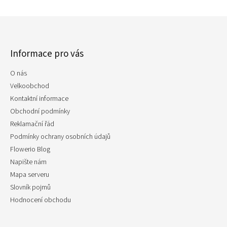
Z
á
p
Informace pro vás
a
t
O nás
í
Velkoobchod
Kontaktní informace
Obchodní podmínky
Reklamační řád
Podmínky ochrany osobních údajů
Flowerio Blog
Napište nám
Mapa serveru
Slovník pojmů
Hodnocení obchodu