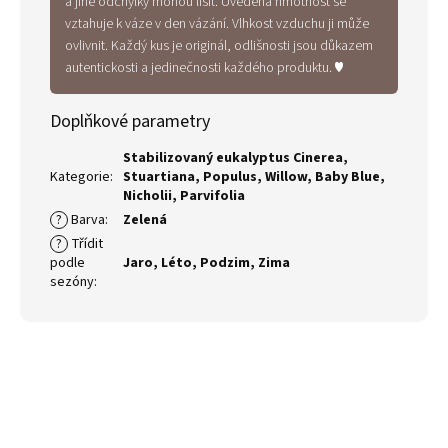
a jiné odchylky mohou lišit. Uvedená hmotnost se
vztahuje k váze v den vázání. Vlhkost vzduchu ji může
ovlivnit. Každý kus je originál, odlišnosti jsou důkazem
autentickosti a jedinečnosti každého produktu. ♥
Doplňkové parametry
Stabilizovaný eukalyptus Cinerea,
Kategorie
:
Stuartiana, Populus, Willow, Baby Blue,
Nicholii, Parvifolia
?
Barva
:
Zelená
?
Třídit
podle
Jaro
,
Léto
,
Podzim
,
Zima
sezóny
: