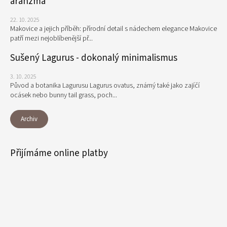
aranžmá
22. 10. 2025
Makovice a jejich příběh: přírodní detail s nádechem elegance Makovice
patří mezi nejoblíbenější př...
Sušený Lagurus - dokonalý minimalismus
3. 10. 2025
Původ a botanika Lagurusu Lagurus ovatus, známý také jako zajíčí
ocásek nebo bunny tail grass, poch...
Archiv
Přijímáme online platby