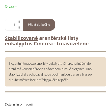
Měrná
Skladem
cena:
Přidat do košíku
Stabilizované
aranžérské listy
eukalyptus Cinerea - tmavozelené
Elegantní, tmavozelené listy eukalyptu Cinerea přinášejí do
aranžmá kousek přírody s nádechem divoké elegance. Díky
stabilizaci si zachovávají svou podmanivou barvu a tvar po
dlouhé měsíce bez potřeby jakékoliv péče.
Detailní informace