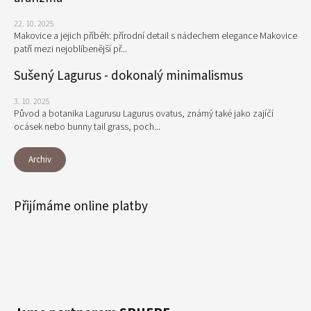
22. 10. 2025
Makovice a jejich příběh: přírodní detail s nádechem elegance Makovice
patří mezi nejoblíbenější př...
Sušený Lagurus - dokonalý minimalismus
3. 10. 2025
Původ a botanika Lagurusu Lagurus ovatus, známý také jako zajíčí
ocásek nebo bunny tail grass, poch...
Archiv
Přijímáme online platby