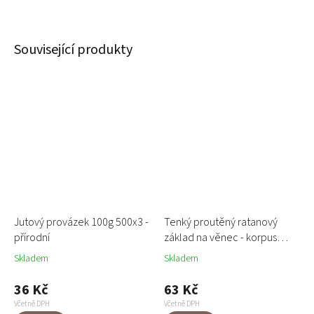
Související produkty
Jutový provázek 100g 500x3 -
Tenký proutěný ratanový
přírodní
základ na věnec - korpus
30cm
Skladem
Skladem
36 Kč
63 Kč
Včetně DPH
Včetně DPH