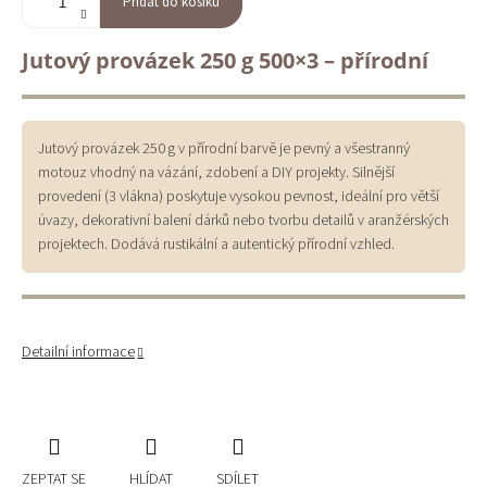
Přidat do košíku
Jutový provázek 250 g 500×3 – přírodní
Jutový provázek 250 g v přírodní barvě je pevný a všestranný
motouz vhodný na vázání, zdobení a DIY projekty. Silnější
provedení (3 vlákna) poskytuje vysokou pevnost, ideální pro větší
úvazy, dekorativní balení dárků nebo tvorbu detailů v aranžérských
projektech. Dodává rustikální a autentický přírodní vzhled.
Detailní informace
ZEPTAT SE
HLÍDAT
SDÍLET