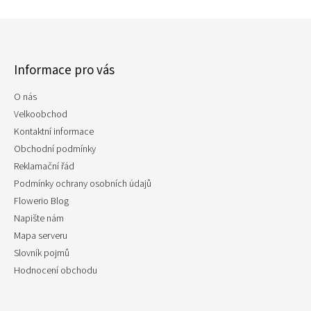
Z
á
p
Informace pro vás
a
t
O nás
í
Velkoobchod
Kontaktní informace
Obchodní podmínky
Reklamační řád
Podmínky ochrany osobních údajů
Flowerio Blog
Napište nám
Mapa serveru
Slovník pojmů
Hodnocení obchodu