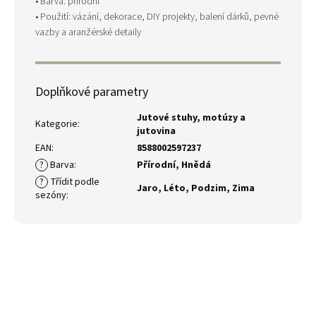
• Barva: přírodní
• Použití: vázání, dekorace, DIY projekty, balení dárků, pevné
vazby a aranžérské detaily
Doplňkové parametry
Jutové stuhy, motúzy a
Kategorie
:
jutovina
EAN
:
8588002597237
?
Barva
:
Přírodní
,
Hnědá
?
Třídit podle
Jaro
,
Léto
,
Podzim
,
Zima
sezóny
: