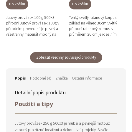
Do košíku
Do košíku
Jutový provázek 100 g 500×3 –
Tenký světlý ratanový korpus-
přírodní Jutový provázek 100g v
základ na věnec 30cm Světlý
přírodním provedení je pevný a
přírodní ratanový korpus s
všestranný materiál vhodný na
průměrem 30 cm je ideálním
vázání, dekorování a různé DIY
základem pro jemné, moderní i
projekty. Díky svému...
bohémské věnce. Je lehký,...
Zobrazit všechny související produkty
Popis
Podobné (4)
Značka
Ostatní informace
Detailní popis produktu
Použití a tipy
Jutový provázek 250 g 500x3 je hrubší a pevnější motouz
vhodný pro různé kreativní a dekorativní projekty. Skvěle