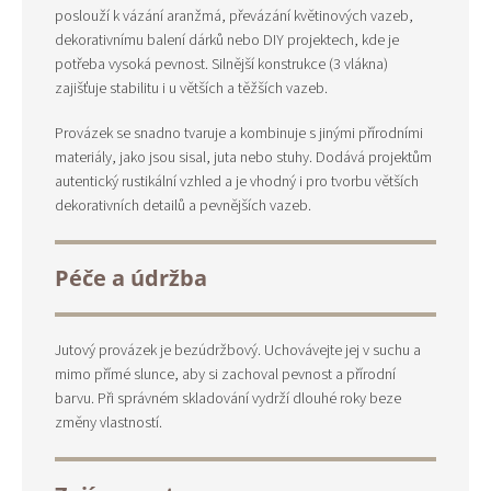
poslouží k vázání aranžmá, převázání květinových vazeb,
dekorativnímu balení dárků nebo DIY projektech, kde je
potřeba vysoká pevnost. Silnější konstrukce (3 vlákna)
zajišťuje stabilitu i u větších a těžších vazeb.
Provázek se snadno tvaruje a kombinuje s jinými přírodními
materiály, jako jsou sisal, juta nebo stuhy. Dodává projektům
autentický rustikální vzhled a je vhodný i pro tvorbu větších
dekorativních detailů a pevnějších vazeb.
Péče a údržba
Jutový provázek je bezúdržbový. Uchovávejte jej v suchu a
mimo přímé slunce, aby si zachoval pevnost a přírodní
barvu. Při správném skladování vydrží dlouhé roky beze
změny vlastností.