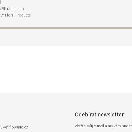
á
žití rámu: ano
IS® Floral Products
Odebírat newsletter
Vložte svůj e-mail a my vám bude
avky
@
flowerio.cz