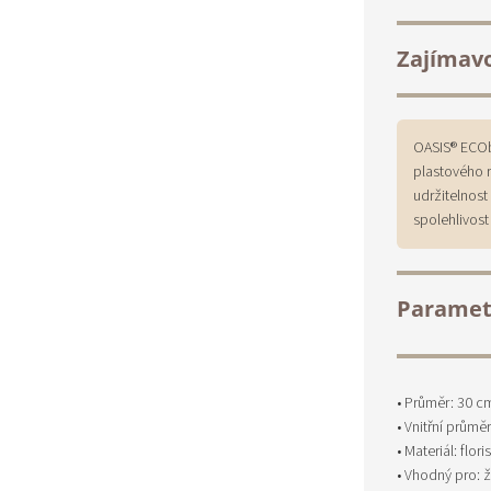
Zajímav
OASIS® ECOb
plastového 
udržitelnost
spolehlivost 
Paramet
• Průměr: 30 c
• Vnitřní průmě
• Materiál: flo
• Vhodný pro: 