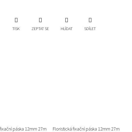
TISK
ZEPTAT SE
HLÍDAT
SDÍLET
á fixační páska 12mm 27m
Floristická fixační páska 12mm 27m