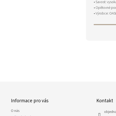
• Savost: vysok
• Opětovné pou
• Výrobce: OAS
Z
á
p
Informace pro vás
Kontakt
a
t
O nás
í
objedn