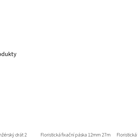
rodukty
žérský drát 2
Floristická fixační páska 12mm 27m
Floristick