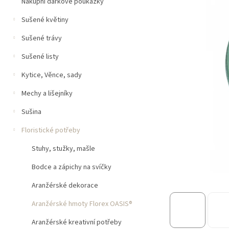
n
Nákupní dárkové poukázky
í
Sušené květiny
p
a
Sušené trávy
n
e
Sušené listy
l
Kytice, Věnce, sady
Mechy a lišejníky
Sušina
Floristické potřeby
Stuhy, stužky, mašle
Bodce a zápichy na svíčky
Aranžérské dekorace
Aranžérské hmoty Florex OASIS®
Aranžérské kreativní potřeby