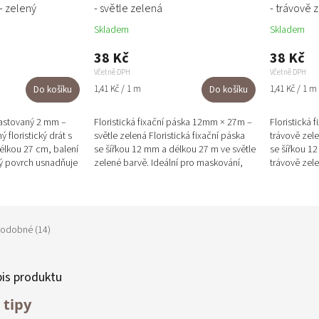
- zelený
- světle zelená
- trávově 
Skladem
Skladem
38 Kč
38 Kč
Včetně DPH
Včetně DPH
Měrná
Měrná
1,41 Kč / 1 m
1,41 Kč / 1 m
Do košíku
Do košíku
cena:
cena:
plastovaný 2 mm –
Floristická fixační páska 12mm × 27m –
Floristická
ý floristický drát s
světle zelená Floristická fixační páska
trávově zele
lkou 27 cm, balení
se šířkou 12 mm a délkou 27 m ve světle
se šířkou 1
ý povrch usnadňuje
zelené barvě. Ideální pro maskování,
trávově zel
zpevňování stonků a...
zpevňování 
odobné (14)
pis produktu
 tipy