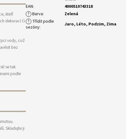
EAN
:
4000510743318
?
Barva
:
Zelená
e, kteří
ích dekorací či
?
Třídit podle
Jaro
,
Léto
,
Podzim
,
Zima
sezóny
:
rpci vody, což
zavěsit bez
tí se tak
tinami podle
 hmotou.
. Skladujte ji