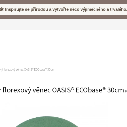
🌼 Inspirujte se přírodou a vytvořte něco výjimečného a trvalého
ký florexový věnec OASIS® ECObase® 30cm
ý florexový věnec OASIS® ECObase® 30cm
K