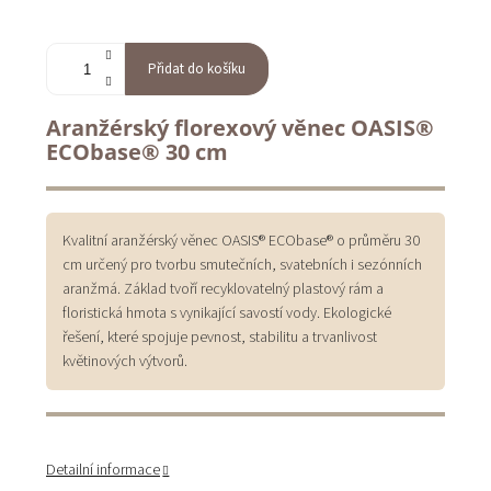
Přidat do košíku
Aranžérský florexový věnec OASIS®
ECObase® 30 cm
Kvalitní aranžérský věnec OASIS® ECObase® o průměru 30
cm určený pro tvorbu smutečních, svatebních i sezónních
aranžmá. Základ tvoří recyklovatelný plastový rám a
floristická hmota s vynikající savostí vody. Ekologické
řešení, které spojuje pevnost, stabilitu a trvanlivost
květinových výtvorů.
Detailní informace