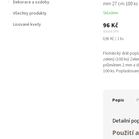
Dekorace a ozdoby
mm 27 cm 100 ks 
Skladem
Všechny produkty
96 Kč
Lisované kvety
Včetně DPH
Měrná
0,96 Kč / 1 ks
cena:
Floristický drát po
zelený (100 ks) Zelen
průměrem 2 mm a dé
100 ks. Poplastovan
manipulaci, chrání...
Popis
P
Detailní po
Použití a