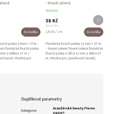
zelená
- tmavě zelená
Skladem
Další
38 Kč
produkt
Včetně DPH
Měrná
1,41 Kč / 1 m
Do košíku
Do košíku
cena:
 fixační páska 12mm × 27m –
Floristická fixační páska 12 mm × 27 m
ná Floristická fixační páska
– tmavě zelená Tmavě zelená floristická
2 mm a délkou 27 m v
fixační páska o šířce 12 mm a délce 27
ené barvě. Vhodná pro
m. Vhodná pro zpevňování stonků,
stonků, maskování...
zakrývání drátů a...
Doplňkové parametry
Aranžérské hmoty Florex
Kategorie
:
OASIS®