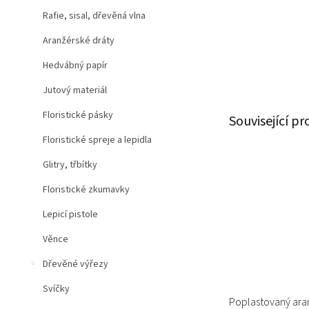
Rafie, sisal, dřevěná vlna
Aranžérské dráty
Hedvábný papír
Jutový materiál
Floristické pásky
Související p
Floristické spreje a lepidla
Glitry, třbítky
Floristické zkumavky
Lepicí pistole
Věnce
Dřevěné výřezy
Svíčky
Poplastovaný aran