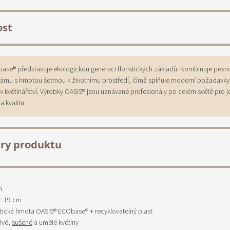
ost
ase® představuje ekologickou generaci floristických základů. Kombinuje pevn
rámu s hmotou šetrnou k životnímu prostředí, čímž splňuje moderní požadavky
 v květinářství. Výrobky OASIS® jsou uznávané profesionály po celém světě pro j
a kvalitu.
ry produktu
m
r: 19 cm
ristická hmota OASIS® ECObase® + recyklovatelný plast
živé,
sušené
a umělé květiny