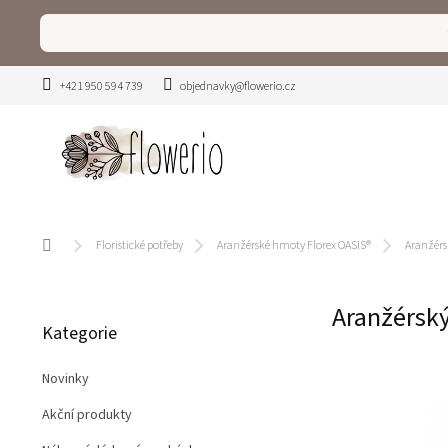
Přejít
na
obsah
+421 950 594 739
objednavky@flowerio.cz
Domů
Floristické potřeby
Aranžérské hmoty Florex OASIS®
Aranžérs
P
Aranžérsk
Přeskočit
o
Kategorie
kategorie
s
t
Novinky
r
a
Akční produkty
n