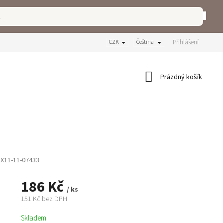
.
Přihlášení
CZK
Čeština
Nákupní
Prázdný košík
košík
X11-11-07433
186 Kč
/ ks
151 Kč bez DPH
Měrná
Skladem
cena: