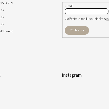
0 594 739
E-mail
.sk
.sk
Vložením e-mailu souhlasíte s
p
.sk
Přihlásit se
 Flowerio
k
Instagram