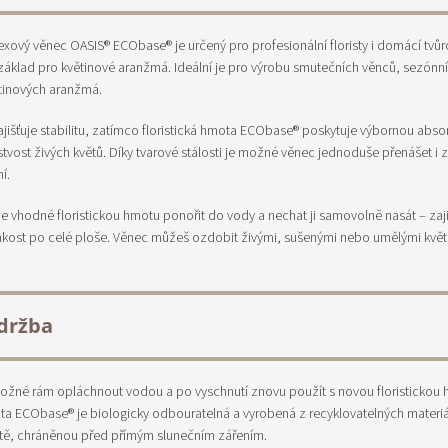
exový věnec OASIS® ECObase® je určený pro profesionální floristy i domácí tvůrc
í základ pro květinové aranžmá. Ideální je pro výrobu smutečních věnců, sezónn
tinových aranžmá.
ajišťuje stabilitu, zatímco floristická hmota ECObase® poskytuje výbornou abso
tvost živých květů. Díky tvarové stálosti je možné věnec jednoduše přenášet i 
í.
e vhodné floristickou hmotu ponořit do vody a nechat ji samovolně nasát – zajis
kost po celé ploše. Věnec můžeš ozdobit živými, sušenými nebo umělými kvě
držba
možné rám opláchnout vodou a po vyschnutí znovu použít s novou floristickou
ta ECObase® je biologicky odbouratelná a vyrobená z recyklovatelných materiálů
tě, chráněnou před přímým slunečním zářením.