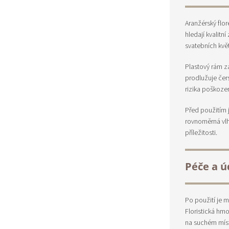
Aranžérský flor
hledají kvalitn
svatebních kvě
Plastový rám z
prodlužuje čers
rizika poškozen
Před použitím j
rovnoměrná vlh
příležitosti.
Péče a ú
Po použití je 
Floristická hmo
na suchém mís